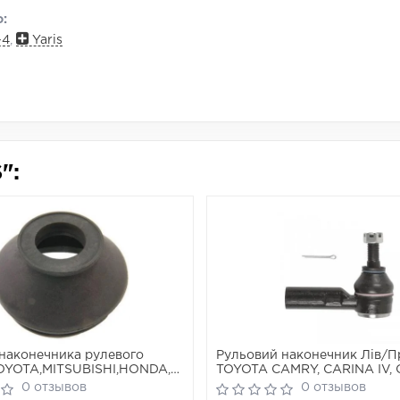
:
-4
,
Yaris
":
наконечника рулевого
Рульовий наконечник Лів/П
OYOTA,MITSUBISHI,HONDA,MAZDA
TOYOTA CAMRY, CARINA IV, 
0)
COROLLA, COROLLA FX, RAV 
0 отзывов
0 отзывов
VIOS / SOLUNA VIOS, YARIS 1