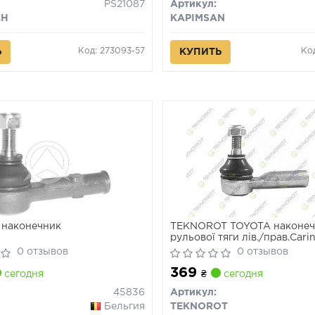
PS21087
Артикул:
CH
KAPIMSAN
Код: 273093-57
Код
Ь
КУПИТЬ
 наконечник
TEKNOROT TOYOTA наконеч
рульової тяги лів./прав.Cari
II,Celica,Corolla,Yaris 84-
0 отзывов
0 отзывов
369
сегодня
₴
сегодня
45836
Артикул:
Бельгия
TEKNOROT