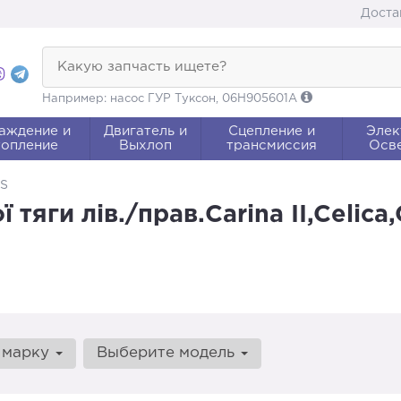
Доста
Какую запчасть ищете?
Например: насос ГУР Туксон, 06H905601A
аждение и
Двигатель и
Сцепление и
Элек
опление
Выхлоп
трансмиссия
Осв
TS
яги лів./прав.Carina II,Celica
 марку
Выберите модель