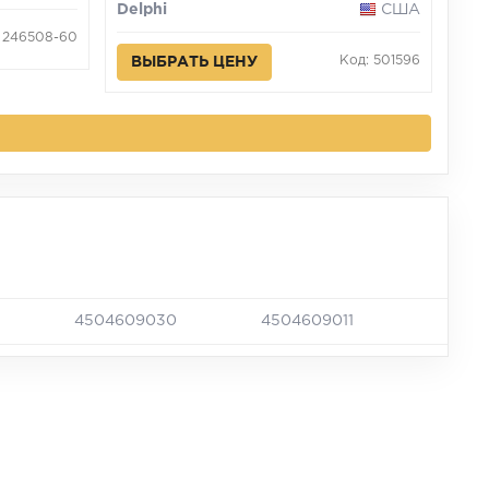
Delphi
США
 246508-60
Код: 501596
ВЫБРАТЬ ЦЕНУ
4504609030
4504609011