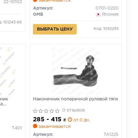
заканчивается
22-10102
Артикул:
0701-0220
GMB
Япония
: 101243-66
Код: 1092295
ВЫБРАТЬ ЦЕНУ
ник
Наконечник поперечной рулевой тяги
na
0 отзывов
285 - 415
₴
от 0 дн.
заканчивается
T401
Артикул:
TA1225