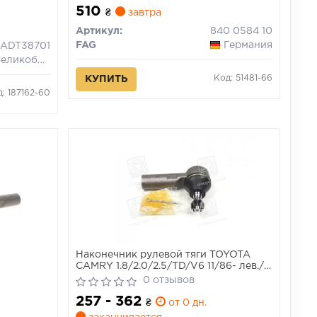
510
₴
завтра
Артикул:
840 0584 10
FAG
Германия
ADT38701
еликобритания
Код: 51481-66
КУПИТЬ
: 187162-60
Наконечник рулевой тяги TOYOTA
CAMRY 1.8/2.0/2.5/TD/V6 11/86- лев./
прав.
0 отзывов
257 - 362
₴
от 0 дн.