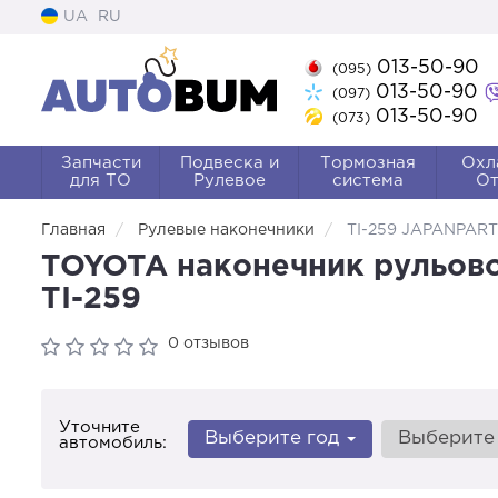
UA
RU
013-50-90
(095)
013-50-90
(097)
013-50-90
(073)
Запчасти
Подвеска и
Тормозная
Охл
для ТО
Рулевое
система
От
Главная
Рулевые наконечники
TI-259 JAPANPAR
TOYOTA наконечник рульової т
TI-259
0 отзывов
Уточните
Выберите год
Выберите
автомобиль: