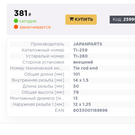
381
₴
КУПИТЬ
Код:
2599
сегодня
заканчивается
Производитель
JAPANPARTS
Каталожный номер
TI-259
Устарелый номер
TI-280
Сторона установки
внешний
Номер технической информации
Tie rod end
Общая длина [мм]
101
Внутренняя резьба [мм]
14 x 1.5
Длина резьбы [мм]
50
Общая высота [мм]
79
Монтажный диаметр [мм]
13
Наружная резьба 1 [мм]
12 x 1.25
EAN
8033001169898