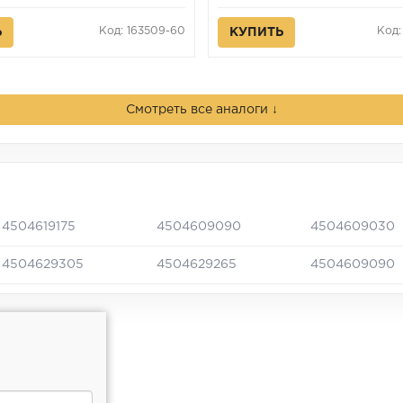
Код: 163509-60
Код:
Ь
КУПИТЬ
Смотреть все аналоги ↓
4504619175
4504609090
4504609030
4504629305
4504629265
4504609090