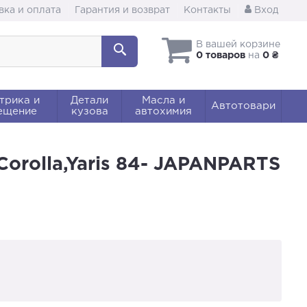
вка и оплата
Гарантия и возврат
Контакты
Вход
В вашей корзине
0 товаров
на
0 ₴
трика и
Детали
Масла и
Автотовари
ещение
кузова
автохимия
,Corolla,Yaris 84- JAPANPARTS