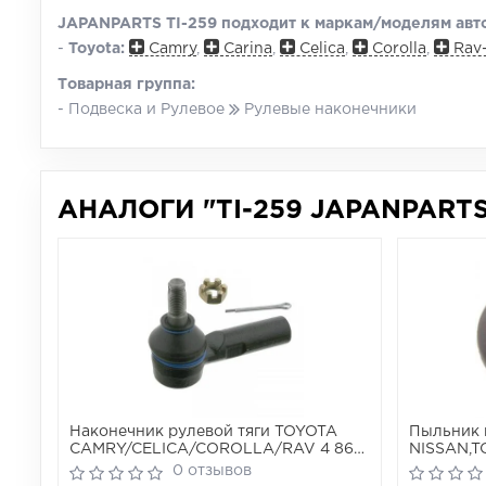
JAPANPARTS TI-259 подходит к маркам/моделям авто
-
Toyota:
Camry
,
Carina
,
Celica
,
Corolla
,
Rav
Товарная группа:
- Подвеска и Рулевое
Рулевые наконечники
АНАЛОГИ "TI-259 JAPANPARTS
Наконечник рулевой тяги TOYOTA
Пыльник 
CAMRY/CELICA/COROLLA/RAV 4 86-
NISSAN,T
передн.лев./прав.
(47X20X3
0 отзывов