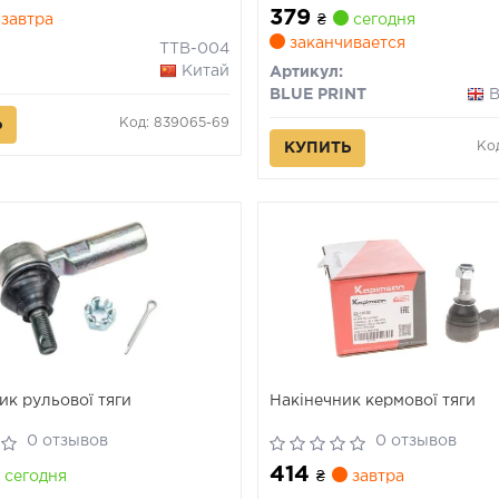
379
05.83-06.20
завтра
₴
сегодня
заканчивается
TTB-004
Китай
Артикул:
BLUE PRINT
В
Код: 839065-69
Ь
Код
КУПИТЬ
к рульової тяги
Накінечник кермової тяги
0 отзывов
0 отзывов
414
сегодня
₴
завтра