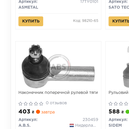
Артикул:
17TY0101
Артикул:
ASMETAL
SATO TE
Код: 98210-65
КУПИТЬ
КУПИТ
Наконечник поперечной рулевой тяги
Рульовий
0 отзывов
403
588
₴
завтра
₴
Артикул:
230459
Артикул:
A.B.S.
Нидерланды
SIDEM