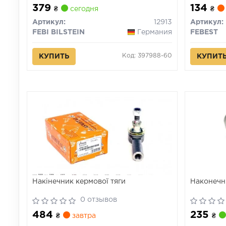
379
134
₴
сегодня
₴
Артикул:
12913
Артикул:
FEBI BILSTEIN
Германия
FEBEST
Код: 397988-60
КУПИТЬ
КУПИТ
Накінечник кермової тяги
Наконечни
0 отзывов
484
235
₴
завтра
₴