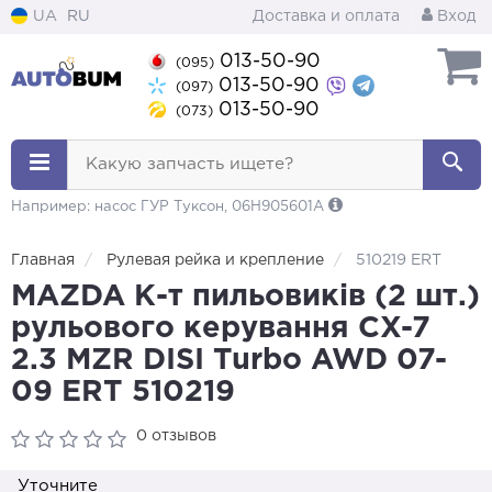
UA
RU
Доставка и оплата
Вход
013-50-90
(095)
013-50-90
(097)
013-50-90
(073)
Какую запчасть ищете?
Например: насос ГУР Туксон, 06H905601A
Главная
Рулевая рейка и крепление
510219 ERT
MAZDA К-т пильовиків (2 шт.)
рульового керування CX-7
2.3 MZR DISI Turbo AWD 07-
09 ERT 510219
0 отзывов
Уточните