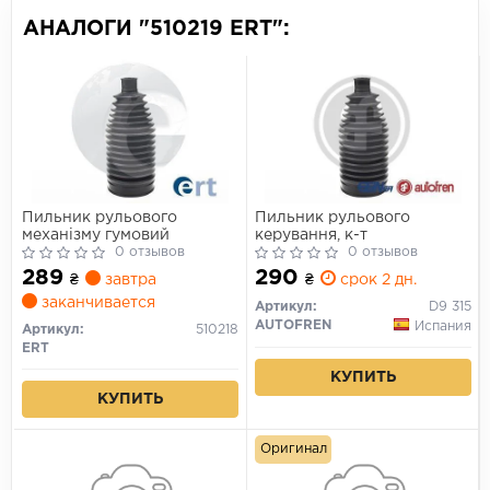
АНАЛОГИ "510219 ERT":
Пильник рульового
Пильник рульового
механізму гумовий
керування, к-т
0 отзывов
0 отзывов
289
290
₴
завтра
₴
срок 2 дн.
заканчивается
Артикул:
D9 315
AUTOFREN
Испания
Артикул:
510218
ERT
КУПИТЬ
КУПИТЬ
Оригинал