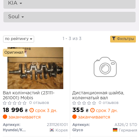
KIA
Soul
1 - 3 из 3
по рейтингу
Фильтры
Оригинал
Вал колінчастий (23111-
Дистанционная шайба,
261001) Mobis
коленчатый вал
0 отзывов
0 отзывов
18 996
355
₴
срок 3 дн.
₴
срок 7 дн.
заканчивается
заканчивается
Артикул:
23111261001
Артикул:
A326/2 STD
Hyundai/Kia/Mobis
Glyco
Корея
Германия