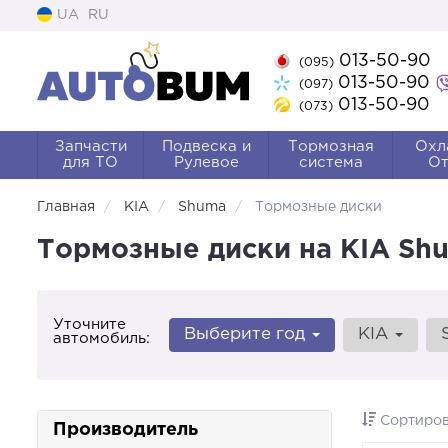
UA
RU
013-50-90
(095)
013-50-90
(097)
013-50-90
(073)
Запчасти
Подвеска и
Тормозная
Охл
для ТО
Рулевое
система
От
Главная
KIA
Shuma
Тормозные диски
Тормозные диски на KIA Sh
Уточните
Выберите год
KIA
автомобиль:
Сортиров
Производитель