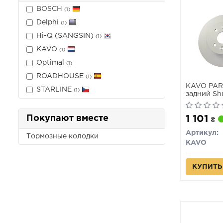
BOSCH
(1)
Delphi
(1)
Hi-Q (SANGSIN)
(1)
KAVO
(1)
Optimal
(1)
ROADHOUSE
(1)
KAVO PAR
STARLINE
(1)
задний Shu
Покупают вместе
1 101
₴
Артикул:
Тормозные колодки
KAVO
КУПИТЬ