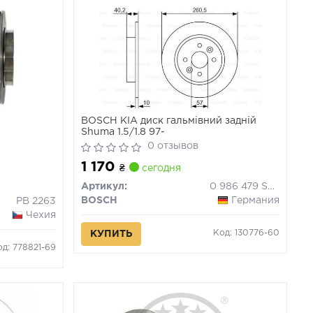
BOSCH KIA диск гальмівний задній
Shuma 1.5/1.8 97-
0 отзывов
1 170
₴
сегодня
Артикул:
0 986 479 S85
BOSCH
Германия
PB 2263
Чехия
Код: 130776-60
КУПИТЬ
од: 778821-69