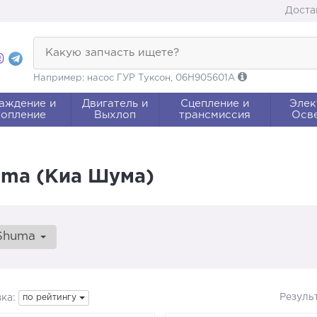
Доста
Какую запчасть ищете?
Например: насос ГУР Туксон, 06H905601A
аждение и
Двигатель и
Сцепление и
Элек
опление
Выхлоп
трансмиссия
Осв
uma (Киа Шума)
Shuma
Резуль
ка:
по рейтингу