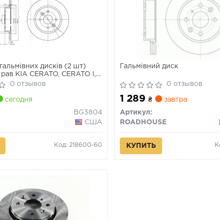
гальмівних дисків (2 шт)
Гальмівний диск
Прав KIA CERATO, CERATO I,
, SHUMA, SHUMA I, SHUMA II
0 отзывов
0 отзывов
10.97-
1 289
сегодня
₴
завтра
BG3804
Артикул:
США
ROADHOUSE
Код: 218600-60
К
КУПИТЬ