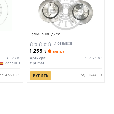
Гальмівний диск
0 отзывов
1 255
₴
завтра
6523.10
Артикул:
BS-5230C
Испания
Optimal
од: 415501-69
Код: 811244-69
КУПИТЬ