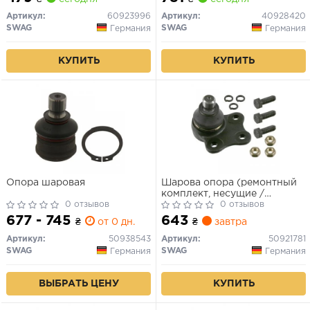
Артикул:
60923996
Артикул:
40928420
SWAG
SWAG
Германия
Германия
КУПИТЬ
КУПИТЬ
Опора шаровая
Шарова опора (ремонтный
комплект, несущие /
0 отзывов
направляющие шарниры)
0 отзывов
677 - 745
643
₴
от 0 дн.
₴
завтра
Артикул:
50938543
Артикул:
50921781
SWAG
SWAG
Германия
Германия
ВЫБРАТЬ ЦЕНУ
КУПИТЬ