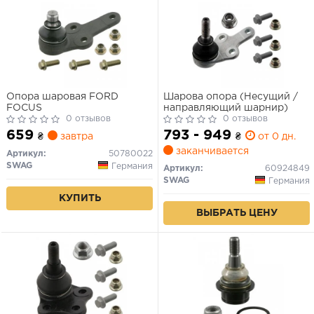
Опора шаровая FORD
Шарова опора (Несущий /
FOCUS
направляющий шарнир)
0 отзывов
0 отзывов
659
793 - 949
₴
завтра
₴
от 0 дн.
заканчивается
Артикул:
50780022
SWAG
Германия
Артикул:
60924849
SWAG
Германия
КУПИТЬ
ВЫБРАТЬ ЦЕНУ