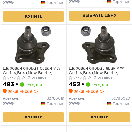
SWAG
Германия
SWAG
Германия
ВЫБРАТЬ ЦЕНУ
КУПИТЬ
Шаровая опора правая VW
Шаровая опора левая VW
Golf IV,Bora,New Beetle,
Golf IV,Bora,New Beetle,
Scoda Octavia
0 отзывов
Scoda Octavia
0 отзывов
483
452
₴
сегодня
₴
сегодня
заканчивается
заканчивается
Артикул:
32780019
Артикул:
32780020
SWAG
SWAG
Германия
Германия
КУПИТЬ
КУПИТЬ