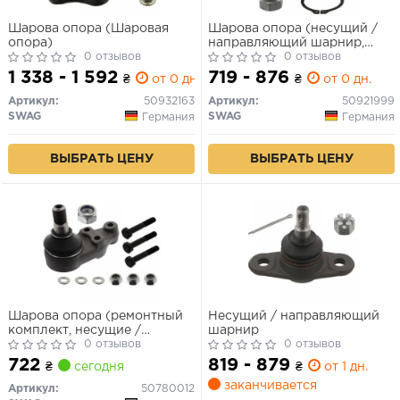
Шарова опора (Шаровая
Шарова опора (несущий /
опора)
направляющий шарнир,
0 отзывов
передний мост FORD
0 отзывов
TRANSIT NOVY)
1 338 - 1 592
719 - 876
₴
от 0 дн.
₴
от 0 дн.
Артикул:
50932163
Артикул:
50921999
SWAG
SWAG
Германия
Германия
ВЫБРАТЬ ЦЕНУ
ВЫБРАТЬ ЦЕНУ
Шарова опора (ремонтный
Несущий / направляющий
комплект, несущие /
шарнир
направляющие шарниры,
0 отзывов
0 отзывов
передняя ось нижняя)
722
819 - 879
₴
сегодня
₴
от 1 дн.
заканчивается
Артикул:
50780012