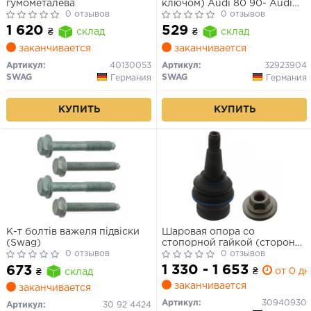
гумометалева
ключом) Audi 80 90- Audi
0 отзывов
100
0 отзывов
1 620
529
₴
склад
₴
склад
заканчивается
заканчивается
Артикул:
40130053
Артикул:
32923904
SWAG
SWAG
Германия
Германия
КУПИТЬ
КУПИТЬ
К-т болтів важеля підвіски
Шаровая опора со
(Swag)
стопорной гайкой (сторона
0 отзывов
установки: передний мост с
0 отзывов
обеих сторон)
1 330 - 1 653
673
₴
от 0 дн
₴
склад
заканчивается
заканчивается
Артикул:
30940930
Артикул:
30 92 4424