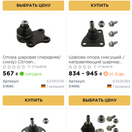
ВЫБРАТЬ ЦЕНУ
КУПИТЬ
Опора шаровая (передняя/
Шарова опора (несущий /
снизу) Citroen
направляющий шарнир
Berlingo/Peugeot Partner 96-
0 отзывов
CITROEN Jumper | PEUGEOT
0 отзывов
(d=18mm)
Boxer)
567
834 - 945
₴
сегодня
₴
от 0 дн.
Артикул:
62780016
Артикул:
62929385
SWAG
SWAG
Германия
Германия
КУПИТЬ
ВЫБРАТЬ ЦЕНУ