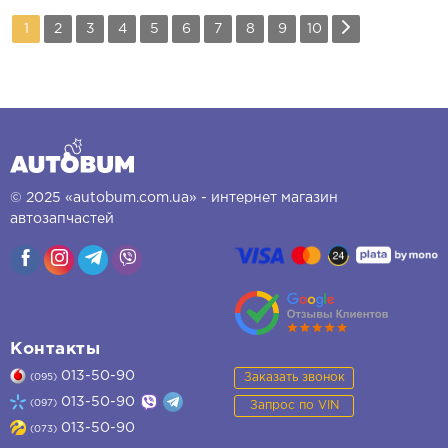
1
2
3
4
5
6
7
8
9
10
© 2025 «autobum.com.ua» - интернет магазин
автозапчастей
Контакты
013-50-90
Заказать звонок
(095)
013-50-90
(097)
Запрос по VIN
013-50-90
(073)