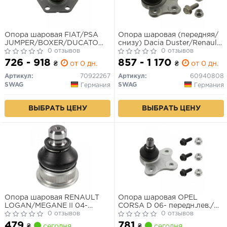
Опора шаровая FIAT/PSA
Опора шаровая (передняя/
JUMPER/BOXER/DUCATO
снизу) Dacia Duster/Renault
94-
0 отзывов
Duster 1.2-2.0 10-
0 отзывов
726 - 918
857 - 1 170
₴
от 0 дн.
₴
от 0 дн.
Артикул:
70922267
Артикул:
60940808
SWAG
SWAG
Германия
Германия
ВЫБРАТЬ ЦЕНУ
ВЫБРАТЬ ЦЕНУ
Опора шаровая RENAULT
Опора шаровая OPEL
LOGAN/MEGANE II 04-
CORSA D 06- передн.лев./
нижн.лев/прав. лев./прав.
0 отзывов
прав.
0 отзывов
479
781
₴
сегодня
₴
сегодня