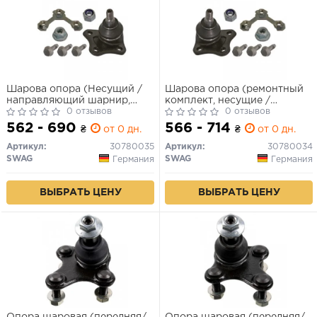
Шарова опора (Несущий /
Шарова опора (ремонтный
направляющий шарнир,
комплект, несущие /
РМК)
0 отзывов
направляющие шарниры,
0 отзывов
передняя ось нижняя Skoda
562 - 690
566 - 714
₴
от 0 дн.
₴
от 0 дн.
Octavia)
Артикул:
30780035
Артикул:
30780034
SWAG
SWAG
Германия
Германия
ВЫБРАТЬ ЦЕНУ
ВЫБРАТЬ ЦЕНУ