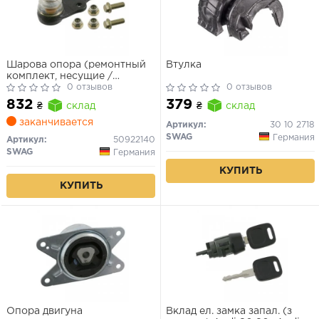
Шарова опора (ремонтный
Втулка
комплект, несущие /
направляющие шарниры)
0 отзывов
0 отзывов
832
379
₴
склад
₴
склад
заканчивается
Артикул:
30 10 2718
SWAG
Германия
Артикул:
50922140
SWAG
Германия
КУПИТЬ
КУПИТЬ
Опора двигуна
Вклад ел. замка запал. (з