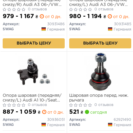
Опора шаровая (передняя/
Опора шаровая (передняя/
снизу/R) Audi A3 06-/VW
снизу/L) Audi A3 06-/VW
Golf IV 05-
0 отзывов
Golf IV 05-
0 отзывов
979 - 1 167
980 - 1 194
₴
от 0 дн.
₴
от 0 дн.
Артикул:
30931486
Артикул:
30931485
SWAG
SWAG
Германия
Германия
ВЫБРАТЬ ЦЕНУ
ВЫБРАТЬ ЦЕНУ
Опора шаровая (передняя/
Шаровая опора перед. ниж.
снизу/L) Audi A1 10-/Seat
рычага
Ibiza 02-15/Skoda Fabia 99-
0 отзывов
0 отзывов
14/
887 - 1 059
521
₴
от 0 дн.
₴
сегодня
Артикул:
30936051
Артикул:
62921490
SWAG
SWAG
Германия
Германия