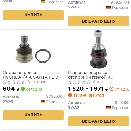
SWAG
Германия
Артикул:
90929704
SWAG
Германия
КУПИТЬ
ВЫБРАТЬ ЦЕНУ
Опора шаровая
Шаровая опора со
HYUNDAI/KIA SANTA FE 01-
стопорной гайкой и
0 отзывов
стопорным кольцом
0 отзывов
604
1 520 - 1 971
₴
сегодня
₴
от 1 дн.
заканчивается
Артикул:
90926301
SWAG
Германия
Артикул:
10928365
SWAG
Германия
КУПИТЬ
ВЫБРАТЬ ЦЕНУ