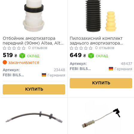
Отбойник амортизатора
Пилозахисний комплект
передний (90мм) Altea, Altea
заднього амортизатора
XL, Leon, Leon SC, Leon
0 отзывов
(22мм) Volvo, Ford
0 отзывов
Sportstourer, Leon ST, Toledo
519
649
₴
склад
₴
склад
III, Octavia II
заканчивается
Артикул:
48437
FEBI BILSTEIN
Германия
Артикул:
23448
FEBI BILSTEIN
Германия
КУПИТЬ
КУПИТЬ