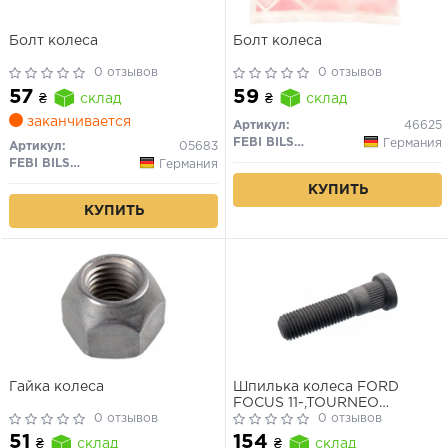
Болт колеса
Болт колеса
0 отзывов
0 отзывов
57
59
₴
склад
₴
склад
заканчивается
Артикул:
46625
FEBI BILSTEIN
Германия
Артикул:
05683
FEBI BILSTEIN
Германия
КУПИТЬ
КУПИТЬ
Гайка колеса
Шпилька колеса FORD
FOCUS 11-,TOURNEO
0 отзывов
13-,TRANSIT 13-
0 отзывов
51
154
₴
склад
₴
склад