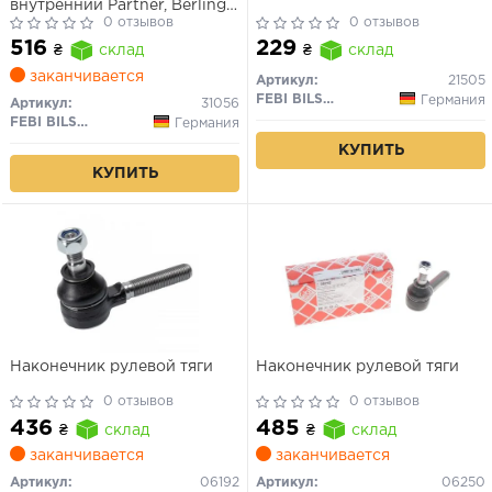
внутренний Partner, Berlingo
08–18
0 отзывов
0 отзывов
516
229
₴
склад
₴
склад
заканчивается
Артикул:
21505
FEBI BILSTEIN
Германия
Артикул:
31056
FEBI BILSTEIN
Германия
КУПИТЬ
КУПИТЬ
Наконечник рулевой тяги
Наконечник рулевой тяги
0 отзывов
0 отзывов
436
485
₴
склад
₴
склад
заканчивается
заканчивается
Артикул:
06192
Артикул:
06250