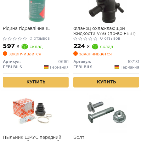
Рідина гідравлічна 1L
Фланец охлаждающей
жидкости VAG (пр-во FEBI)
0 отзывов
0 отзывов
597
224
₴
склад
₴
склад
заканчивается
заканчивается
Артикул:
06161
Артикул:
107181
FEBI BILSTEIN
FEBI BILSTEIN
Германия
Германия
КУПИТЬ
КУПИТЬ
Пыльник ШРУС передний
Болт