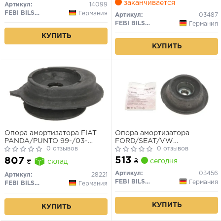
заканчивается
Артикул:
14099
FEBI BILSTEIN
Германия
Артикул:
03487
FEBI BILSTEIN
Германия
КУПИТЬ
КУПИТЬ
Опора амортизатора FIAT
Опора амортизатора
PANDA/PUNTO 99-/03-
FORD/SEAT/VW
передн.с подш.
0 отзывов
Galaxy/Cordoba/Caddy/Golf/P
0 отзывов
"F "93-"10
513
807
₴
сегодня
₴
склад
Артикул:
03456
Артикул:
28221
FEBI BILSTEIN
Германия
FEBI BILSTEIN
Германия
КУПИТЬ
КУПИТЬ