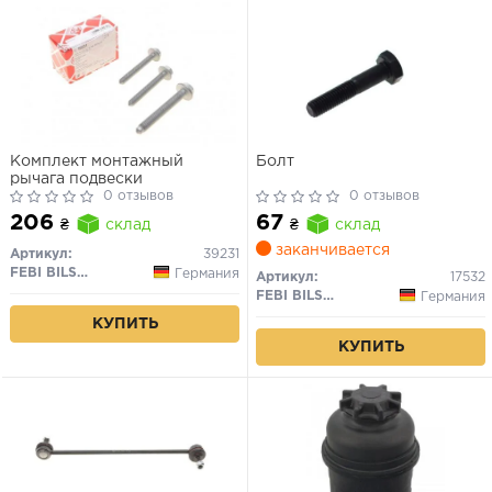
Комплект монтажный
Болт
рычага подвески
0 отзывов
0 отзывов
206
67
₴
склад
₴
склад
заканчивается
Артикул:
39231
FEBI BILSTEIN
Германия
Артикул:
17532
FEBI BILSTEIN
Германия
КУПИТЬ
КУПИТЬ