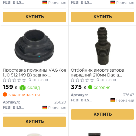
FEBI BILSTEIN
FEBI BILSTEIN
Германия
Германия
КУПИТЬ
КУПИТЬ
Проставка пружины VAG (ое
Отбойник амортизатора
1J0 512 149 B) задняя
передний 210мм Dacia
верхняя (пр-во Febi)
0 отзывов
Duster, Logan I, Logan II
0 отзывов
375
159
₴
сегодня
₴
склад
заканчивается
Артикул:
37647
FEBI BILSTEIN
Германия
Артикул:
26620
FEBI BILSTEIN
Германия
КУПИТЬ
КУПИТЬ