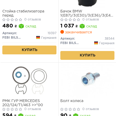
Стойка стабилизатора
Бачок BMW
перед.
1(E87)/3(E30)/3(E36)/3(E46)
0 отзывов
ГУР
0 отзывов
480
1 037
₴
склад
₴
склад
заканчивается
Артикул:
19397
FEBI BILSTEIN
Германия
Артикул:
38544
FEBI BILSTEIN
Германия
КУПИТЬ
КУПИТЬ
РМК ГУР MERCEDES
Болт колеса
202/124/T1/463 >>"00
0 отзывов
0 отзывов
594
90
₴
склад
₴
склад