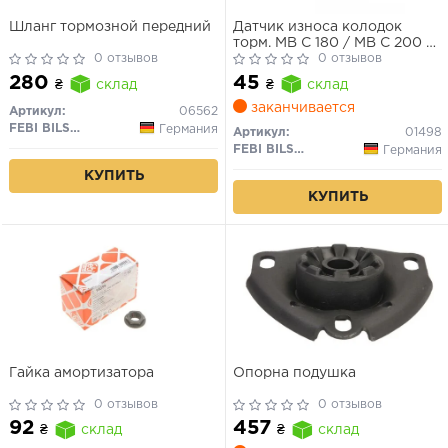
Шланг тормозной передний
Датчик износа колодок
торм. MB C 180 / MB C 200 /
0 отзывов
MB 300 (пр-во FEBI)
0 отзывов
280
45
₴
склад
₴
склад
заканчивается
Артикул:
06562
FEBI BILSTEIN
Германия
Артикул:
01498
FEBI BILSTEIN
Германия
КУПИТЬ
КУПИТЬ
Гайка амортизатора
Опорна подушка
0 отзывов
0 отзывов
92
457
₴
склад
₴
склад