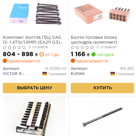
Комплект болтов ГБЦ VAG
Болти головки блоку
12- 1.4TSI/1.6MPI (EA211 G3)
циліндрів (комплект)
CHPA/CZDA/CZCA/CWVA
0 отзывов
0 отзывов
804 - 898
1 166
₴
от 1 дн.
₴
сегодня
заканчивается
заканчивается
Артикул:
14-32385-01
Артикул:
189.380
VICTOR REINZ
ELRING
Германия
Германия
ВЫБРАТЬ ЦЕНУ
КУПИТЬ