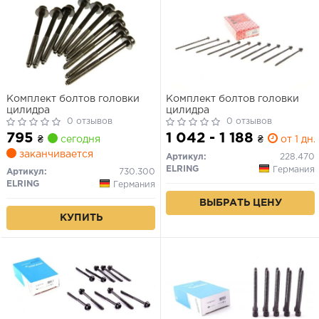
Комплект болтов головки
Комплект болтов головки
цилидра
цилидра
0 отзывов
0 отзывов
795
1 042 - 1 188
₴
сегодня
₴
от 1 дн.
заканчивается
Артикул:
228.470
ELRING
Германия
Артикул:
730.300
ELRING
Германия
ВЫБРАТЬ ЦЕНУ
КУПИТЬ