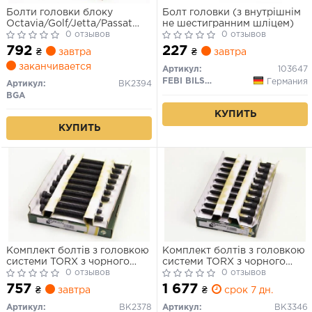
Болти головки блоку
Болт головки (з внутрішнім
Octavia/Golf/Jetta/Passat
не шестигранним шліцем)
1.4TSI 05-
0 отзывов
0 отзывов
792
227
₴
завтра
₴
завтра
заканчивается
Артикул:
103647
FEBI BILSTEIN
Германия
Артикул:
BK2394
BGA
КУПИТЬ
КУПИТЬ
Комплект болтів з головкою
Комплект болтів з головкою
системи TORX з чорного
системи TORX з чорного
металу
0 отзывов
металу
0 отзывов
757
1 677
₴
завтра
₴
срок 7 дн.
Артикул:
BK2378
Артикул:
BK3346