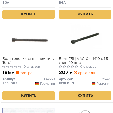
BGA
BGA
КУПИТЬ
КУПИТЬ
Болт головки (з шліцем типу
Болт ГБЦ VAG 04- M10 x 1,5
Torx)
(мин. 10 шт.)
0 отзывов
0 отзывов
196
207
₴
завтра
₴
срок 7 дн.
Артикул:
184669
Артикул:
26425
FEBI BILSTEIN
FEBI BILSTEIN
Германия
Германия
КУПИТЬ
КУПИТЬ