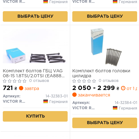
VICTOR REINZ
VICTOR REINZ
Германия
Германия
ВЫБРАТЬ ЦЕНУ
ВЫБРАТЬ ЦЕНУ
Комплект болтов ГБЦ VAG
Комплект болтов головки
08-15 1.8TSI/2.0TSI (EA888
цилидра
G2) (внутр. многогранник,
0 отзывов
0 отзывов
длина: 115 мм)
721
2 050 - 2 299
₴
завтра
₴
от 1 д
заканчивается
Артикул:
14-32383-01
VICTOR REINZ
Германия
Артикул:
14-32384-01
VICTOR REINZ
Германия
КУПИТЬ
ВЫБРАТЬ ЦЕНУ