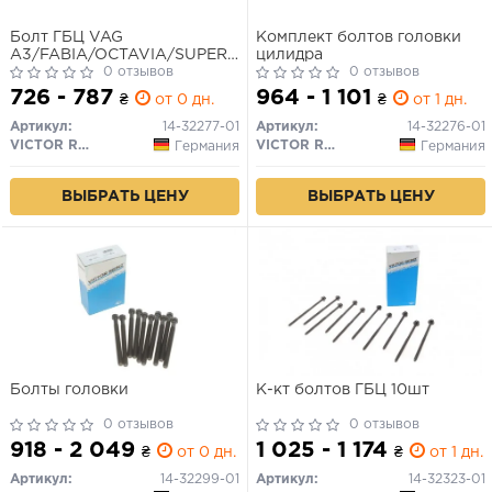
Болт ГБЦ VAG
Комплект болтов головки
A3/FABIA/OCTAVIA/SUPERB/YETI/GOLF/JETTA/PASSAT/PO
цилидра
05- 1.4TSi M9x105 (компл.)
0 отзывов
0 отзывов
726 - 787
964 - 1 101
₴
от 0 дн.
₴
от 1 дн.
Артикул:
14-32277-01
Артикул:
14-32276-01
VICTOR REINZ
VICTOR REINZ
Германия
Германия
ВЫБРАТЬ ЦЕНУ
ВЫБРАТЬ ЦЕНУ
Болты головки
К-кт болтов ГБЦ 10шт
0 отзывов
0 отзывов
918 - 2 049
1 025 - 1 174
₴
от 0 дн.
₴
от 1 дн.
Артикул:
14-32299-01
Артикул:
14-32323-01