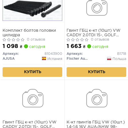
Комплект болтов головки
Гвинт ГБЦ к-кт (10шт) VW
цилидра
CADDY 2.0TDI 15-, GOLF
0 отзывов
1.6/2.0 13-20, PASSAT2.0TDI
0 отзывов
14-20 SKODA OCTAVIA
1 098
1 663
₴
сегодня
₴
сегодня
1.6/2.0 12-20, SUPERB 2.0TDI
15-
Артикул:
81043900
Артикул:
B1718
AJUSA
Fischer Automotive One (FA1)
Испания
Польша
КУПИТЬ
КУПИТЬ
Гвинт ГБЦ к-кт (10шт) VW
К-кт гвинтів ГБЦ VW (10шт.)
CADDY 2.0TDI 15-, GOLF
1.4-1.6 16V AUA/AHW 98-