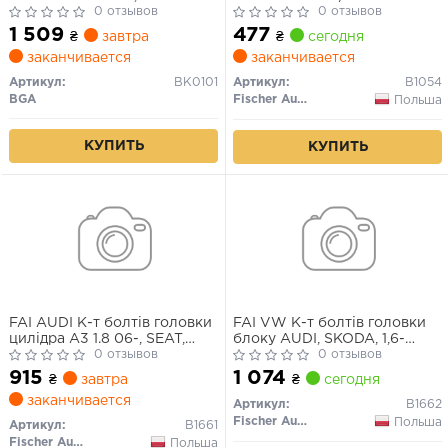
1.6/2.0 13-20, PASSAT2.0TDI
0 отзывов
0 отзывов
14-20 SKODA OCTAVIA
1 509
477
₴
завтра
₴
сегодня
1.6/2.0 12-20, SUPERB 2.0TDI
заканчивается
заканчивается
15-
Артикул:
BK0101
Артикул:
B1054
BGA
Fischer Automotive One (FA1)
Польша
КУПИТЬ
КУПИТЬ
FAI AUDI К-т болтів головки
FAI VW К-т болтів головки
цилідра A3 1.8 06-, SEAT,
блоку AUDI, SKODA, 1,6-
SKODA, VW
0 отзывов
2,0TDI 03-
0 отзывов
915
1 074
₴
завтра
₴
сегодня
заканчивается
Артикул:
B1662
Fischer Automotive One (FA1)
Польша
Артикул:
B1661
Fischer Automotive One (FA1)
Польша