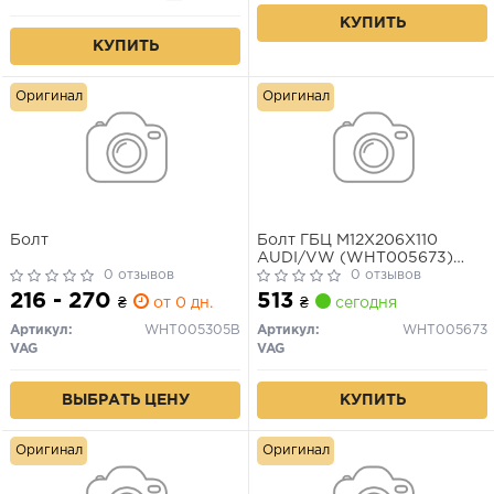
КУПИТЬ
КУПИТЬ
Оригинал
Оригинал
Болт
Болт ГБЦ M12X206X110
AUDI/VW (WHT005673)
0 отзывов
VAG
0 отзывов
216 - 270
513
₴
от 0 дн.
₴
сегодня
Артикул:
WHT005305B
Артикул:
WHT005673
VAG
VAG
ВЫБРАТЬ ЦЕНУ
КУПИТЬ
Оригинал
Оригинал