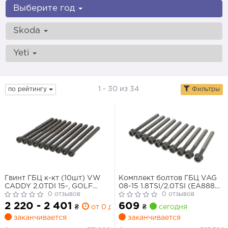
Выберите год
Skoda
Yeti
1 - 30 из 34
по рейтингу
Фильтры
Гвинт ГБЦ к-кт (10шт) VW
Комплект болтов ГБЦ VAG
CADDY 2.0TDI 15-, GOLF
08-15 1.8TSI/2.0TSI (EA888
1.6/2.0 13-20, PASSAT2.0TDI
0 отзывов
G2) (внутренний
0 отзывов
14-20 SKODA OCTAVIA
многогранник, длина: 115 мм)
2 220 - 2 401
609
₴
от 0 дн.
₴
сегодня
1.6/2.0 12-20, SUPERB 2.0TDI
заканчивается
заканчивается
15-