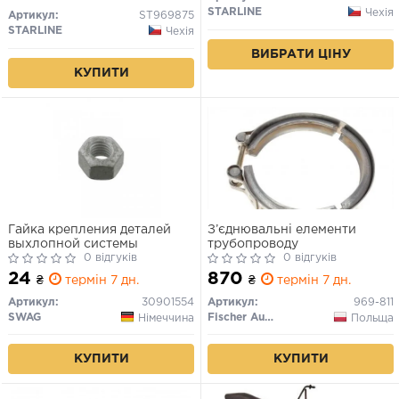
STARLINE
Чехія
Артикул:
ST969875
STARLINE
Чехія
ВИБРАТИ ЦІНУ
КУПИТИ
Гайка крепления деталей
З’єднювальні елементи
выхлопной системы
трубопроводу
0 відгуків
0 відгуків
24
870
₴
термін 7 дн.
₴
термін 7 дн.
Артикул:
30901554
Артикул:
969-811
SWAG
Fischer Automotive One (FA1)
Німеччина
Польща
КУПИТИ
КУПИТИ