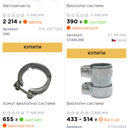
Автозапчасть
Вихлопнi системи
0 відгуків
0 відгуків
2 214
390
₴
завтра
₴
сьогодні
закінчується
Артикул:
7H0 253 725A
VAG
Артикул:
ST 114-946
STARLINE
Чехія
КУПИТИ
КУПИТИ
Хомут вихлопної системи
Вихлопнi системи
0 відгуків
0 відгуків
655
433 - 514
₴
сьогодні
₴
від 0 дн.
закінчується
Артикул:
ST004954