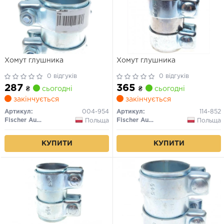
Хомут глушника
Хомут глушника
0 відгуків
0 відгуків
287
365
₴
сьогодні
₴
сьогодні
закінчується
закінчується
Артикул:
004-954
Артикул:
114-852
Fischer Automotive One (FA1)
Fischer Automotive One (FA1)
Польща
Польща
КУПИТИ
КУПИТИ