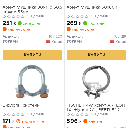
Хомут глушника 90мм ø 60.5
Хомут глушника 50х80 мм
обжим 55мм
0 відгуків
0 відгуків
251
269
₴
сьогодні
₴
сьогодні
закінчується
закінчується
Артикул:
107 220
Артикул:
107 219
TOPRAN
TOPRAN
Китай
Китай
КУПИТИ
КУПИТИ
Вихлопнi системи
FISCHER VW хомут ARTEON
1.4 eHybrid 20-, BEETLE 1.2
0 відгуків
14-, CADDY ALLTRACK 1.0 15-,
0 відгуків
SKODA, AUDI, PORSCHE,
171
596
₴
термін 7 дн.
₴
завтра
FORD
закінчується