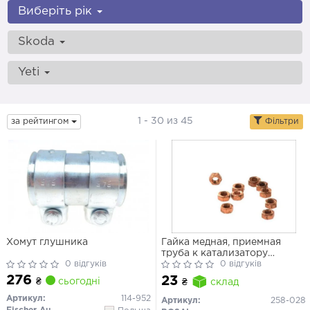
Виберіть рік
Skoda
Yeti
1 - 30 из 45
за рейтингом
Фільтри
Хомут глушника
Гайка медная, приемная
труба к катализатору
0 відгуків
M8x1.25(без фланця)
0 відгуків
276
23
₴
сьогодні
₴
склад
Артикул:
114-952
Артикул:
258-028