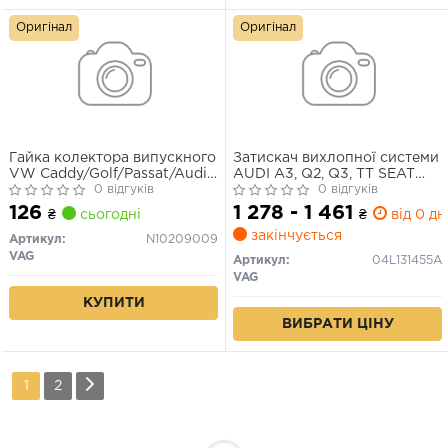
Оригінал
Оригінал
Гайка колектора випускного
Затискач вихлопної системи
VW Caddy/Golf/Passat/Audi
AUDI A3, Q2, Q3, TT SEAT
A4/F6/Skoda Octavia/Fabia
0 відгуків
ALHAMBRA, ARONA, ATECA,
0 відгуків
(M10x1.5mm)
IBIZA V, LEON, LEON SC,
126
1 278 - 1 461
₴
сьогодні
₴
від 0 дн
LEON ST, TARRACO SKODA
закінчується
KAMIQ, KAROQ, KODIAQ I,
Артикул:
N10209009
OCTAVIA III, SCALA, SUPERB
VAG
Артикул:
04L131455A
III 1.6D/2.0D 11.09-
VAG
КУПИТИ
ВИБРАТИ ЦІНУ
1
2