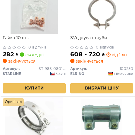
Гайка 10 шт.
З\'єднувач труби
0 відгуків
0 відгуків
282
608 - 720
₴
сьогодні
₴
від 1 дн.
закінчується
закінчується
Артикул:
ST 988-0801.10
Артикул:
100230
STARLINE
ELRING
Чехія
Німеччина
КУПИТИ
ВИБРАТИ ЦІНУ
Оригінал