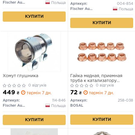
Fischer Automotive One (FA1)
Польща
Артикул:
004-854
Fischer Automotive One (FA1)
Польща
КУПИТИ
КУПИТИ
Хомут глушника
Гайка медная, приемная
труба к катализатору
0 відгуків
M8x1.25(Гайка з фланцем)
0 відгуків
449
72
₴
термін 7 дн.
₴
термін 7 дн.
Артикул:
114-846
Артикул:
258-038
Fischer Automotive One (FA1)
BOSAL
Польща
КУПИТИ
КУПИТИ