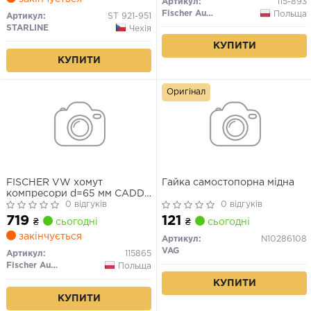
Артикул:
115-893
Fischer Automotive One (FA1)
Польща
Артикул:
ST 921-951
STARLINE
Чехія
КУПИТИ
КУПИТИ
Оригінал
FISCHER VW хомут
Гайка самостопорна мідна
компресори d=65 мм CADDY
III 1.2 10-, GOLF PLUS V 1.2
0 відгуків
0 відгуків
09-, POLO V 1.2 09-, SKODA,
719
121
₴
сьогодні
₴
сьогодні
AUDI
закінчується
Артикул:
N10286108
VAG
Артикул:
115865
Fischer Automotive One (FA1)
Польща
КУПИТИ
КУПИТИ