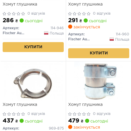
Хомут глушника
Хомут глушника
0 відгуків
0 відгуків
286
291
₴
сьогодні
₴
сьогодні
закінчується
Артикул:
114-946
Fischer Automotive One (FA1)
Польща
Артикул:
114-960
Fischer Automotive One (FA1)
Польща
КУПИТИ
КУПИТИ
Хомут глушника
Хомут глушника
0 відгуків
0 відгуків
437
479
₴
сьогодні
₴
сьогодні
закінчується
Артикул:
969-875