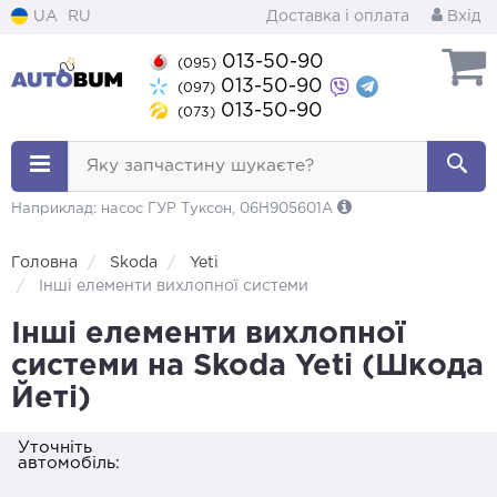
UA
RU
Доставка і оплата
Вхід
013-50-90
(095)
013-50-90
(097)
013-50-90
(073)
Яку запчастину шукаєте?
Наприклад: насос ГУР Туксон, 06H905601A
Головна
Skoda
Yeti
Інші елементи вихлопної системи
Інші елементи вихлопної
системи на Skoda Yeti (Шкода
Йеті)
Уточніть
автомобіль: