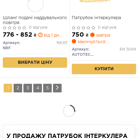
Шланг подачі наддувального
Патрубок інтеркулера
повітря
0 відгуків
0 відгуків
776 - 852
750
₴
від 1 дн.
₴
завтра
закінчується
Артикул:
166311
NRF
Артикул:
314 5094
AUTOTECHTEILE
ВИБРАТИ ЦІНУ
КУПИТИ
1
2
3
4
5
У ПРОДАЖУ ПАТРУБОК ІНТЕРКУЛЕРА