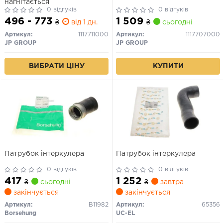
нагнітається
0 відгуків
0 відгуків
496 - 773
1 509
₴
від 1 дн.
₴
сьогодні
Артикул:
1117711000
Артикул:
1117707000
JP GROUP
JP GROUP
ВИБРАТИ ЦІНУ
КУПИТИ
Патрубок інтеркулера
Патрубок інтеркулера
0 відгуків
0 відгуків
417
1 252
₴
сьогодні
₴
завтра
закінчується
закінчується
Артикул:
B11982
Артикул:
65356
Borsehung
UC-EL