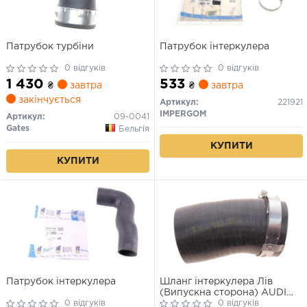
Патрубок турбіни
Патрубок інтеркулера
0 відгуків
0 відгуків
1 430
533
₴
завтра
₴
завтра
закінчується
Артикул:
221921
IMPERGOM
Артикул:
09-0041
Gates
Бельгія
КУПИТИ
КУПИТИ
Патрубок інтеркулера
Шланг інтеркулера Лів
(Випускна сторона) AUDI
0 відгуків
A3, Q3, TT, SEAT ALHAMBRA,
0 відгуків