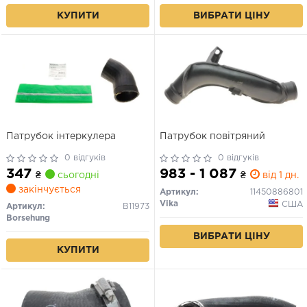
КУПИТИ
ВИБРАТИ ЦІНУ
Патрубок інтеркулера
Патрубок повітряний
0 відгуків
0 відгуків
347
983 - 1 087
₴
сьогодні
₴
від 1 дн.
закінчується
Артикул:
11450886801
Vika
США
Артикул:
B11973
Borsehung
ВИБРАТИ ЦІНУ
КУПИТИ