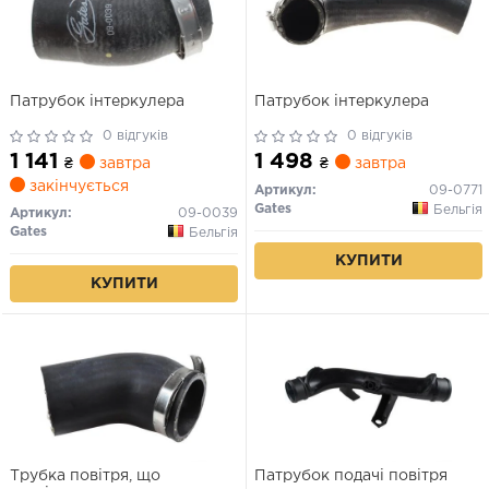
Патрубок інтеркулера
Патрубок інтеркулера
0 відгуків
0 відгуків
1 141
1 498
₴
завтра
₴
завтра
закінчується
Артикул:
09-0771
Gates
Бельгія
Артикул:
09-0039
Gates
Бельгія
КУПИТИ
КУПИТИ
Трубка повітря, що
Патрубок подачі повітря