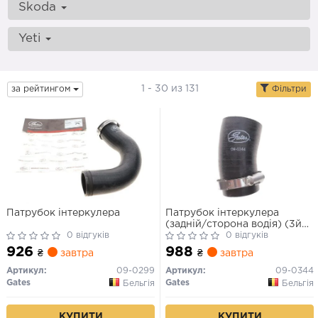
Skoda
Yeti
1 - 30 из 131
за рейтингом
Фільтри
Патрубок інтеркулера
Патрубок інтеркулера
(задній/сторона водія) (3й
0 відгуків
від радіатора) VAG 1.6-2.0TDI
0 відгуків
926
988
₴
завтра
₴
завтра
Артикул:
09-0299
Артикул:
09-0344
Gates
Gates
Бельгія
Бельгія
КУПИТИ
КУПИТИ