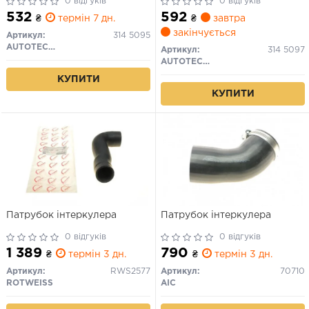
0 відгуків
0 відгуків
532
592
₴
термін 7 дн.
₴
завтра
закінчується
Артикул:
314 5095
AUTOTECHTEILE
Артикул:
314 5097
AUTOTECHTEILE
КУПИТИ
КУПИТИ
Патрубок інтеркулера
Патрубок інтеркулера
0 відгуків
0 відгуків
1 389
790
₴
термін 3 дн.
₴
термін 3 дн.
Артикул:
RWS2577
Артикул:
70710
ROTWEISS
AIC