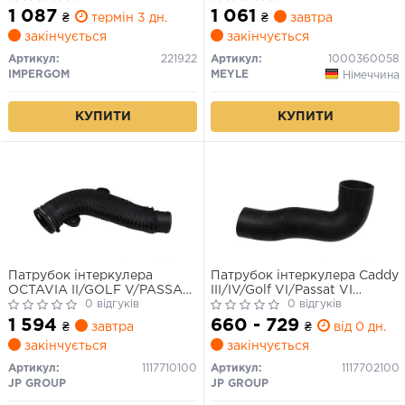
ALTEA, ALTEA XL, LEON,
1 087
1 061
₴
термін 3 дн.
₴
завтра
SKODA OCTAVIA II, SUPERB
закінчується
закінчується
II, YETI, VW BEETLE, CADDY
III, CADDY III/MINIVAN
Артикул:
221922
Артикул:
1000360058
1.6D/2.0D 05.03-12.22
IMPERGOM
MEYLE
Німеччина
КУПИТИ
КУПИТИ
Патрубок інтеркулера
Патрубок інтеркулера Caddy
OCTAVIA II/GOLF V/PASSAT
III/IV/Golf VI/Passat VI
B6 04-17
0 відгуків
1.6/2.0TDI 08- Л.
0 відгуків
1 594
660 - 729
₴
завтра
₴
від 0 дн.
закінчується
закінчується
Артикул:
1117710100
Артикул:
1117702100
JP GROUP
JP GROUP