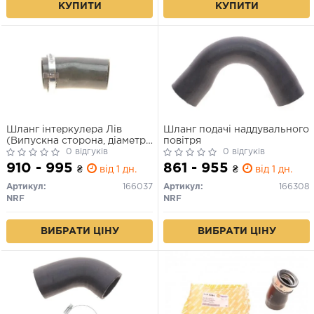
КУПИТИ
КУПИТИ
Шланг інтеркулера Лів
Шланг подачі наддувального
(Випускна сторона, діаметр
повітря
48мм, довжина 90мм,
0 відгуків
0 відгуків
чорний) AUDI A3, Q3, TT,
910 - 995
861 - 955
₴
від 1 дн.
₴
від 1 дн.
SEAT ALHAMBRA, ALTEA,
ALTEA XL, LEON, SKODA
Артикул:
166037
Артикул:
166308
OCTAVIA II, SUPERB II, YETI,
NRF
NRF
VW BEETLE 1.6D/2.0D 05.03-
ВИБРАТИ ЦІНУ
ВИБРАТИ ЦІНУ