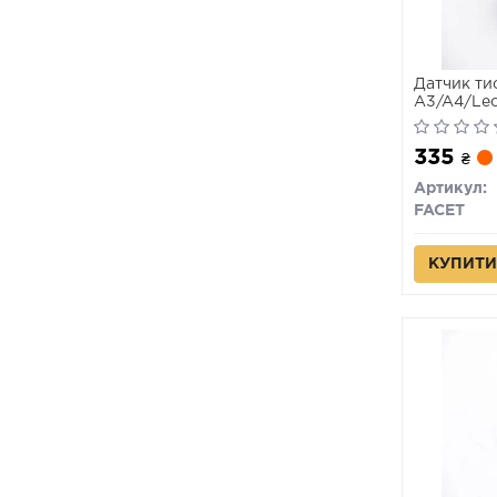
Датчик ти
A3/A4/Leo
97-
335
₴
Артикул:
FACET
КУПИТИ