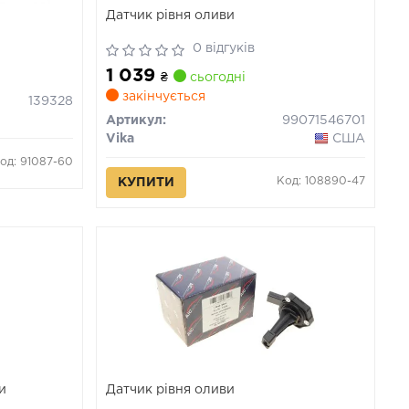
Датчик рівня оливи
0 відгуків
1 039
₴
сьогодні
закінчується
139328
Артикул:
99071546701
Vika
США
од: 91087-60
Код: 108890-47
КУПИТИ
и
Датчик рівня оливи