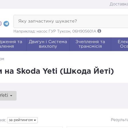
Доставка
Яку запчастину шукаєте?
Наприклад: насос ГУР Туксон, 06H905601A
дження та
Двигун і Система
Зчеплення та
Елек
алення
вихлопу
трансмісія
Осв
ом
 на Skoda Yeti (Шкода Йеті)
Yeti
Результ
ня:
за рейтингом