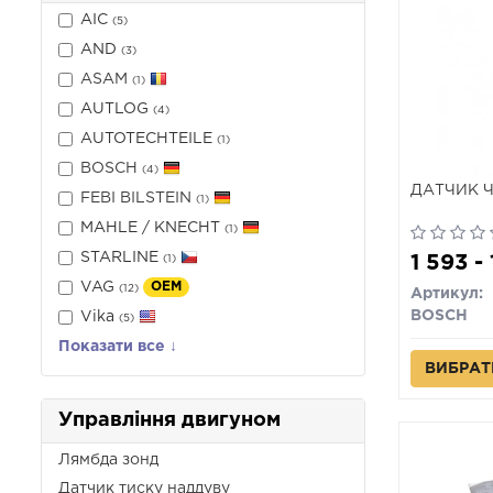
AIC
(5)
AND
(3)
ASAM
(1)
AUTLOG
(4)
AUTOTECHTEILE
(1)
BOSCH
(4)
ДАТЧИК 
FEBI BILSTEIN
(1)
MAHLE / KNECHT
(1)
STARLINE
1 593 -
(1)
VAG
OEM
(12)
Артикул:
BOSCH
Vika
(5)
Показати все ↓
ВИБРАТ
Управління двигуном
Лямбда зонд
Датчик тиску наддуву