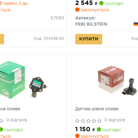
2 545
SUPERB II, SUPERB III, YETI
термін 3 дн.
₴
сьогодні
1.2-3.6 02.01-
ється
закінчується
57589
Артикул:
FEBI BILSTEIN
Код: 709438-82
Ко
КУПИТИ
вна оливи
Датчик рівня оливи
0 відгуків
0 відгуків
1 150
сьогодні
₴
сьогодні
ється
закінчується