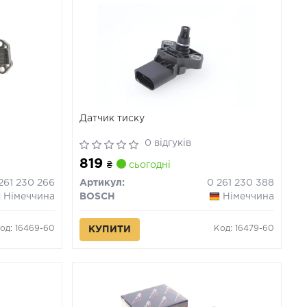
Датчик тиску
0 відгуків
819
₴
сьогодні
261 230 266
Артикул:
0 261 230 388
Німеччина
BOSCH
Німеччина
од: 16469-60
Код: 16479-60
КУПИТИ