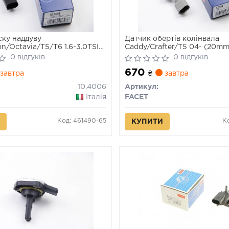
ску наддуву
Датчик обертів колінвала
n/Octavia/T5/T6 1.6-3.0TSI
Caddy/Crafter/T5 04- (20mm
0 відгуків
0 відгуків
670
завтра
₴
завтра
10.4006
Артикул:
Італія
FACET
Код: 461490-65
К
КУПИТИ