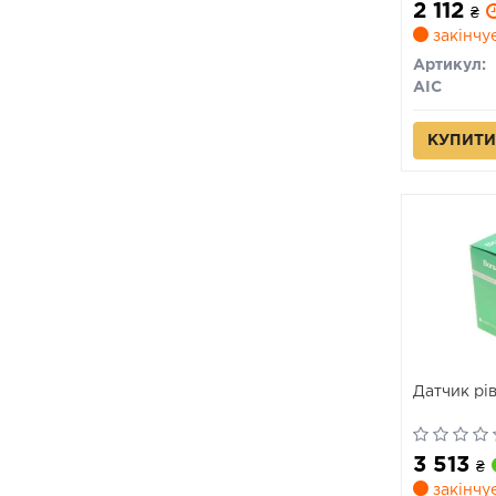
2 112
₴
закінчу
Артикул:
AIC
КУПИТИ
Датчик рі
3 513
₴
закінчу