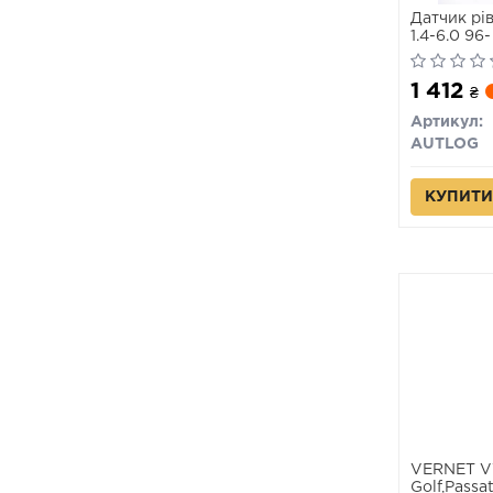
Датчик рі
1.4-6.0 96-
1 412
₴
Артикул:
AUTLOG
КУПИТИ
VERNET VW
Golf,Passa