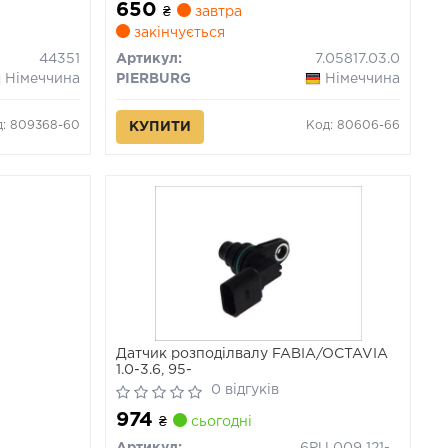
650
, VW BEETLE
₴
завтра
закінчується
44351
Артикул:
7.05817.03.0
Німеччина
PIERBURG
Німеччина
д: 809368-60
Код: 80606-66
КУПИТИ
Датчик розподілвалу FABIA/OCTAVIA
1.0-3.6, 95-
0 відгуків
974
₴
сьогодні