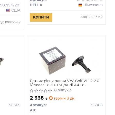
Артикул:
6PU 009 121-451
HELLA
Німеччина
9071547201
США
Код: 212117-60
КУПИТИ
од: 108891-47
Датчик рівня оливи VW Golf VI 1.2-2.0
i/Passat 1.8-2.0TSI /Audi A4 1.8-
2.0TFSI/2
0 відгуків
2 338
₴
термін 3 дн.
56369
Артикул:
56968
AIC