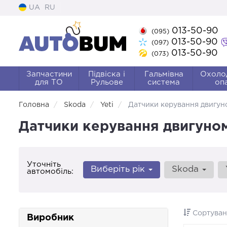
UA
RU
013-50-90
(095)
013-50-90
(097)
013-50-90
(073)
Запчастини
Підвіска і
Гальмівна
Охоло
для ТО
Рульове
система
оп
Головна
Skoda
Yeti
Датчики керування двигун
Датчики керування двигуном
Уточніть
Виберіть рік
Skoda
автомобіль:
Сортуван
Виробник