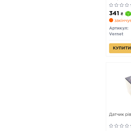
341
₴
закінчу
Артикул:
Vernet
КУПИТИ
Датчик рі