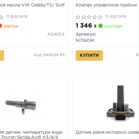
вня масла VW Caddy/T5/ Golf
Клапан управління турбіни
0 відгуків
0 відгуків
1 346
завтра
₴
сьогодні
AS4654
Артикул:
HITACHI
Код: 644024-65
К
КУПИТИ
 датчик температури води
Датчик рівня моторної олив
t,Touran,Skoda,Audi A3/4/6