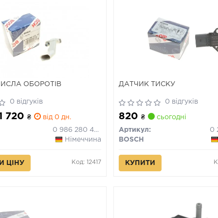
ЧИСЛА ОБОРОТІВ
ДАТЧИК ТИСКУ
0 відгуків
0 відгуків
 1 720
820
₴
від 0 дн.
₴
сьогодні
0 986 280 435
Артикул:
0 
Німеччина
BOSCH
Код: 12417
К
И ЦІНУ
КУПИТИ