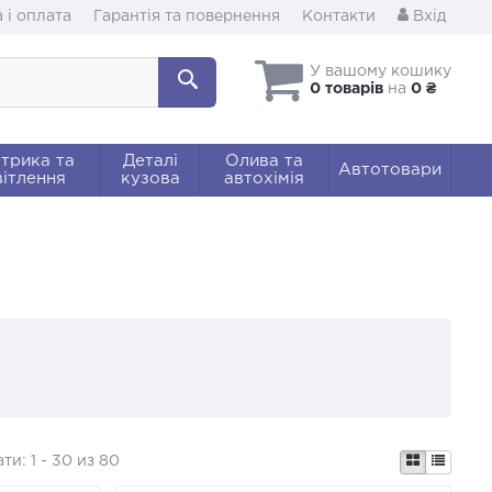
 і оплата
Гарантія та повернення
Контакти
Вхід
У вашому кошику
0 товарів
на
0 ₴
трика та
Деталі
Олива та
Автотовари
ітлення
кузова
автохімія
ати:
1 - 30 из 80