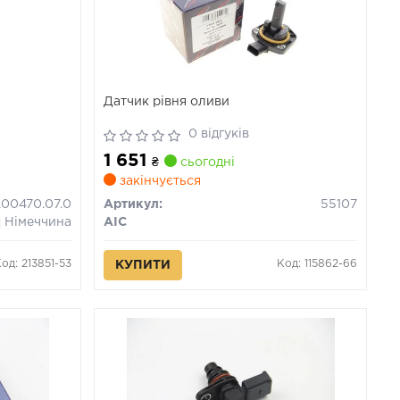
Датчик рівня оливи
0 відгуків
1 651
₴
сьогодні
закінчується
.00470.07.0
Артикул:
55107
Німеччина
AIC
од: 213851-53
Код: 115862-66
КУПИТИ