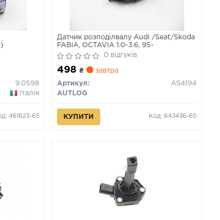
Датчик розподілвалу Audi /Seat/Skoda
)
FABIA, OCTAVIA 1.0-3.6, 95-
0 відгуків
498
₴
завтра
9.0598
Артикул:
AS4194
Італія
AUTLOG
од: 461623-65
Код: 643436-65
КУПИТИ