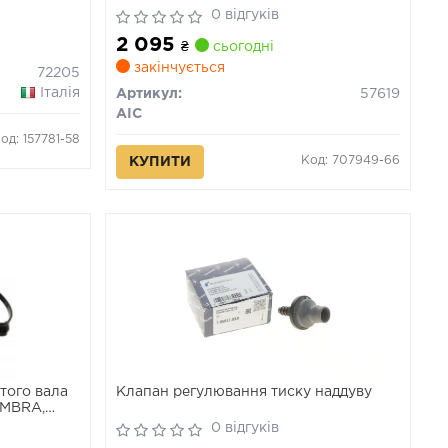
0 відгуків
2 095
₴
сьогодні
закінчується
72205
Італія
Артикул:
57619
AIC
од: 157781-58
Код: 707949-66
КУПИТИ
того вала
Клапан регулювання тиску наддуву
AMBRA,
EDO III,
0 відгуків
II,