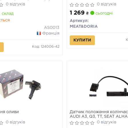
0 відгуків
0 відгуків
1 269
₴
сьогодні
склад
ється
Артикул:
MEAT&DORIA
AS0013
Франція
К
КУПИТИ
Код: 124006-42
вня оливи
Датчик положення колінчас
AUDI A3, Q3, TT, SEAT ALH
ALTEA, ALTEA XL, LEON, TOL
0 відгуків
0 відгуків
SKODA OCTAVIA II, OCTAVIA I