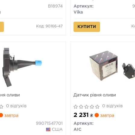
B18974
Артикул:
9
g
Vika
Код: 90166-47
К
КУПИТИ
вня оливи
Датчик рівня оливи
0 відгуків
0 відгуків
2 231
завтра
₴
завтра
99071547701
Артикул:
США
AIC