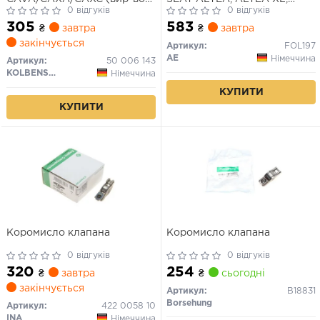
KS)
0 відгуків
IBIZA IV, IBIZA IV SC, IBIZA IV
0 відгуків
ST, LEON, TOLEDO IV SKODA
305
583
₴
завтра
₴
завтра
FABIA II, OCTAVIA II, RAPID,
закінчується
ROOMSTER, ROOMSTER
Артикул:
FOL197
PRAKTIK, YETI 1.2/1.2LPG
AE
Німеччина
Артикул:
50 006 143
11.08-05.22
KOLBENSCHMIDT
Німеччина
КУПИТИ
КУПИТИ
Коромисло клапана
Коромисло клапана
0 відгуків
0 відгуків
320
254
₴
завтра
₴
сьогодні
закінчується
Артикул:
B18831
Borsehung
Артикул:
422 0058 10
INA
Німеччина