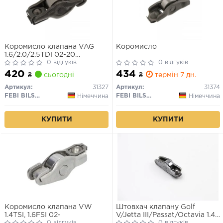
Коромисло клапана VAG
Коромисло
1.6/2.0/2.5TDI 02-20
(mot.BCZ/BDG/BSC/CAYB/CLCA)
0 відгуків
0 відгуків
420
434
₴
сьогодні
₴
термін 7 дн.
Артикул:
31327
Артикул:
31374
FEBI BILSTEIN
FEBI BILSTEIN
Німеччина
Німеччина
КУПИТИ
КУПИТИ
Коромисло клапана VW
Штовхач клапану Golf
1.4TSI, 1.6FSI 02-
V/Jetta III/Passat/Octavia 1.4
0 відгуків
TSI 03-
0 відгуків