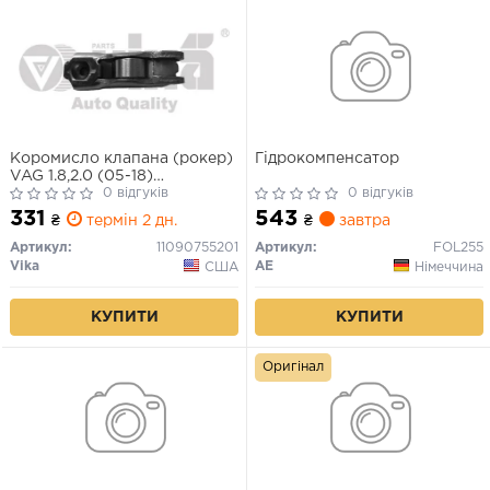
Коромисло клапана (рокер)
Гідрокомпенсатор
VAG 1.8,2.0 (05-18)
(11090755201) VIKA
0 відгуків
0 відгуків
331
543
₴
термін 2 дн.
₴
завтра
Артикул:
11090755201
Артикул:
FOL255
Vika
AE
США
Німеччина
КУПИТИ
КУПИТИ
Оригінал