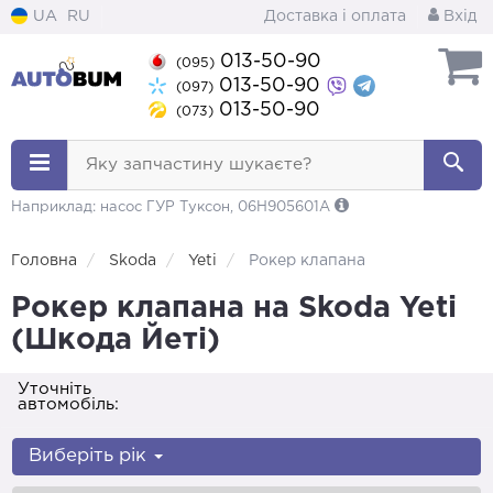
UA
RU
Доставка і оплата
Вхід
013-50-90
(095)
013-50-90
(097)
013-50-90
(073)
Яку запчастину шукаєте?
Наприклад: насос ГУР Туксон, 06H905601A
Головна
Skoda
Yeti
Рокер клапана
Рокер клапана на Skoda Yeti
(Шкода Йеті)
Уточніть
автомобіль:
Виберіть рік