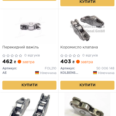
КУПИТИ
Перекидний важіль
Коромисло клапана
0 відгуків
0 відгуків
462
403
₴
завтра
₴
завтра
Артикул:
FOL210
Артикул:
50 006 148
AE
KOLBENSCHMIDT
Німеччина
Німеччина
КУПИТИ
КУПИТИ