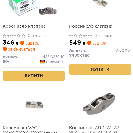
Коромисло клапана
Коромисло клапана
0 відгуків
0 відгуків
346
549
₴
завтра
₴
завтра
закінчується
Артикул:
07.12.001
TRUCKTEC
Артикул:
422 0236 10
INA
Німеччина
КУПИТИ
КУПИТИ
Коромисло VAG
Коромисло AUDI A1, A3
CAVA/CAXA/CAXC (вир-во
SEAT ALTEA, ALTEA XL,