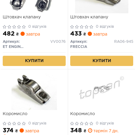
Штовхач клапану
Штовхач клапану
0 відгуків
0 відгуків
482
433
₴
завтра
₴
завтра
Артикул:
VV0076
Артикул:
RA06-945
ET ENGINETEAM
FRECCIA
КУПИТИ
КУПИТИ
Коромисло
Коромисло
0 відгуків
0 відгуків
374
348
₴
завтра
₴
термін 7 дн.