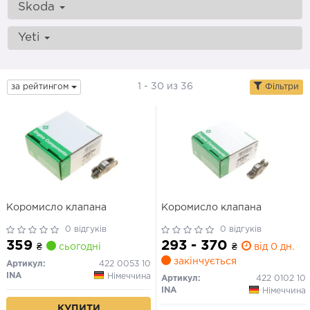
Skoda
Yeti
1 - 30 из 36
за рейтингом
Фільтри
Коромисло клапана
Коромисло клапана
0 відгуків
0 відгуків
359
293 - 370
₴
сьогодні
₴
від 0 дн.
закінчується
Артикул:
422 0053 10
INA
Німеччина
Артикул:
422 0102 10
INA
Німеччина
КУПИТИ