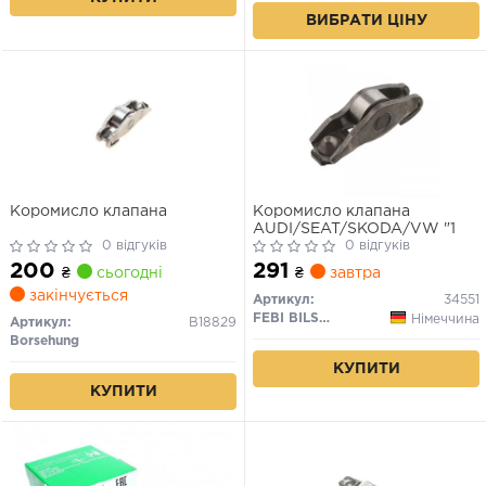
ВИБРАТИ ЦІНУ
Коромисло клапана
Коромисло клапана
AUDI/SEAT/SKODA/VW "1
0 відгуків
0 відгуків
200
291
₴
сьогодні
₴
завтра
закінчується
Артикул:
34551
FEBI BILSTEIN
Німеччина
Артикул:
B18829
Borsehung
КУПИТИ
КУПИТИ