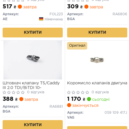
517
309
₴
завтра
₴
завтра
Артикул:
FOL223
Артикул:
RA6806
AE
BGA
Німеччина
КУПИТИ
КУПИТИ
Оригінал
Штовхач клапану T5/Caddy
Коромисло клапанів двигуна
III 2.0 TDI/BiTDI 10-
0 відгуків
0 відгуків
388
1 170
₴
завтра
₴
сьогодні
закінчується
Артикул:
RA6881
BGA
Артикул:
059 109 417J
VAG
КУПИТИ