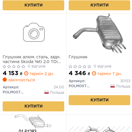
КУПИТИ
КУПИТИ
Глушник алюм. сталь, задн.
Глушник
частина Skoda Yeti 2.0 TDi
(24.00) Polmostrow
0 відгуків
0 відгуків
4 153
4 346
₴
термін 2 дн.
₴
термін 7 дн.
закінчується
Артикул:
30153
POLMOSTROW
Польща
Артикул:
24.00
POLMOSTROW
Польща
КУПИТИ
КУПИТИ