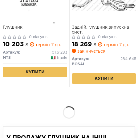
Глушник
Задній. глушник,випускна
сист.
0 відгуків
0 відгуків
10 203
18 269
₴
термін 7 дн.
₴
термін 7 дн.
закінчується
Артикул:
01.61283
MTS
Італія
Артикул:
284-645
BOSAL
КУПИТИ
КУПИТИ
У ПРОДАЖУ ГЛУШНИК НА ІНШІ