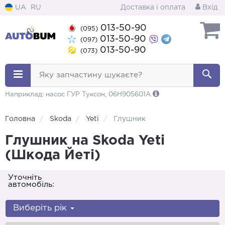
UA
RU
Доставка і оплата
Вхід
013-50-90
(095)
013-50-90
(097)
013-50-90
(073)
Яку запчастину шукаєте?
Наприклад: насос ГУР Туксон, 06H905601A
Головна
Skoda
Yeti
Глушник
Глушник на Skoda Yeti
(Шкода Йеті)
Уточніть
автомобіль:
Виберіть рік