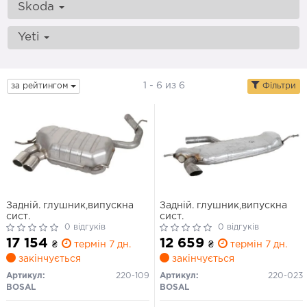
Skoda
Yeti
1 - 6 из 6
за рейтингом
Фільтри
Задній. глушник,випускна
Задній. глушник,випускна
сист.
сист.
0 відгуків
0 відгуків
17 154
12 659
₴
термін 7 дн.
₴
термін 7 дн.
закінчується
закінчується
Артикул:
220-109
Артикул:
220-023
BOSAL
BOSAL