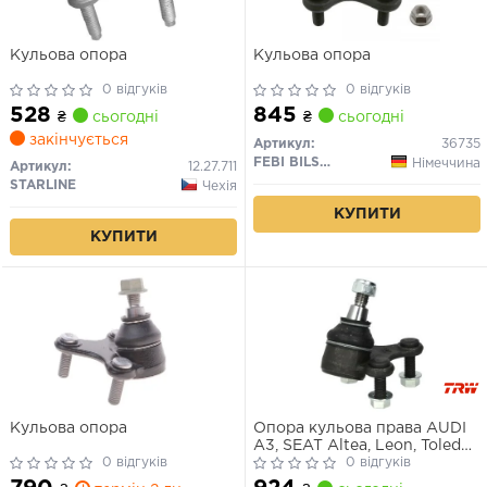
Кульова опора
Кульова опора
0 відгуків
0 відгуків
528
845
₴
сьогодні
₴
сьогодні
закінчується
Артикул:
36735
FEBI BILSTEIN
Німеччина
Артикул:
12.27.711
STARLINE
Чехія
КУПИТИ
КУПИТИ
Кульова опора
Опора кульова права AUDI
A3, SEAT Altea, Leon, Toledo
0 відгуків
III, SKODA Octavia II,
0 відгуків
Roomster, Superb II, Yeti, VW