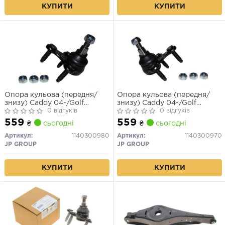
КУПИТИ
КУПИТИ
Опора кульова (передня/
Опора кульова (передня/
знизу) Caddy 04-/Golf
знизу) Caddy 04-/Golf
V/Octavia Пр.
0 відгуків
V/Octavia Л.
0 відгуків
559
559
₴
сьогодні
₴
сьогодні
Артикул:
1140300980
Артикул:
1140300970
JP GROUP
JP GROUP
КУПИТИ
КУПИТИ