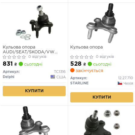
Кульова опора
Кульова опора
AUDI/SEAT/SKODA/VW
A3/Leon/Octavia/Caddy/Golf/Touran
0 відгуків
0 відгуків
"FL "04>>
831
528
₴
сьогодні
₴
сьогодні
закінчується
Артикул:
TC1316
Delphi
США
Артикул:
12.27.710
STARLINE
Чехія
КУПИТИ
КУПИТИ