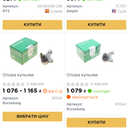
Артикул:
93-90938-256
Артикул:
TC1317
RTS
Delphi
Іспанія
США
КУПИТИ
КУПИТИ
Опора кульова
Опора кульова
0 відгуків
0 відгуків
1 076 - 1 165
1 079
₴
від 0 дн.
₴
сьогодні
закінчується
Артикул:
B11341
Borsehung
Артикул:
B11342
Borsehung
ВИБРАТИ ЦІНУ
КУПИТИ