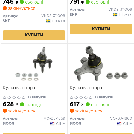
746
791
₴
сьогодні
₴
сьогодні
закінчується
Артикул:
VKDS 311009
SKF
Швеція
Артикул:
VKDS 311008
SKF
Швеція
КУПИТИ
КУПИТИ
Кульова опора
Кульова опора
0 відгуків
0 відгуків
628
617
₴
сьогодні
₴
сьогодні
закінчується
закінчується
Артикул:
VO-BJ-1859
Артикул:
VO-BJ-1860
MOOG
MOOG
США
США