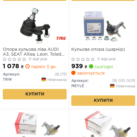
Опора кульова ліва AUDI
Кульова опора (шарнір)
A3, SEAT Altea, Leon, Toledo
III, SKODA Octavia II,
0 відгуків
0 відгуків
Roomster, Superb II, Yeti, VW
1 078
939
₴
термін 3 дн.
₴
сьогодні
Caddy III, VW Golf V, Touran
закінчується
03-
Артикул:
JBJ751
TRW
Німеччина
Артикул:
116 010 0015
MEYLE
Німеччина
КУПИТИ
КУПИТИ