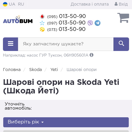
UA
RU
Доставка і оплата
Вхід
013-50-90
(095)
013-50-90
(097)
013-50-90
(073)
Яку запчастину шукаєте?
Наприклад: насос ГУР Туксон, 06H905601A
Головна
Skoda
Yeti
Шарові опори
Шарові опори на Skoda Yeti
(Шкода Йеті)
Уточніть
автомобіль:
Виберіть рік