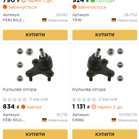
790
924
₴
термін 2 дн.
₴
сьогодні
Caddy III, VW Golf V, Touran
закінчується
закінчується
03-
Артикул:
26082
Артикул:
JBJ752
FEBI BILSTEIN
TRW
Німеччина
Німеччина
КУПИТИ
КУПИТИ
Кульова опора
Кульова опора
0 відгуків
0 відгуків
834
1 131
₴
завтра
₴
термін 3 дн.
Артикул:
36736
Артикул:
30936735
FEBI BILSTEIN
SWAG
Німеччина
Німеччина
КУПИТИ
КУПИТИ