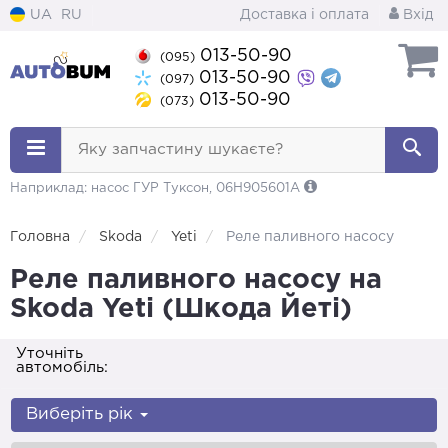
UA
RU
Доставка і оплата
Вхід
013-50-90
(095)
013-50-90
(097)
013-50-90
(073)
Яку запчастину шукаєте?
Наприклад: насос ГУР Туксон, 06H905601A
Головна
Skoda
Yeti
Реле паливного насосу
Реле паливного насосу на
Skoda Yeti (Шкода Йеті)
Уточніть
автомобіль:
Виберіть рік