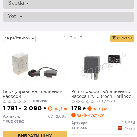
Skoda
Yeti
1 - 3 из 3
за рейтингом
Фільтри
Блок управління паливним
Реле поворотів/паливного
насосом
насоса 12V Citroen Berlingo,
0 відгуків
C2, C3, C5, C8/ John Deere
0 відгуків
Serie-6 12-/DB Sprinter 95-/
1 781 - 2 090
178
₴
від 1 дн.
₴
завтра
VW Golf, Passat 04-/ Audi
закінчується
100, A3, A4 08-
Артикул:
07.42.096
TRUCKTEC
Артикул:
115 664
TOPRAN
Китай
ВИБРАТИ ЦІНУ