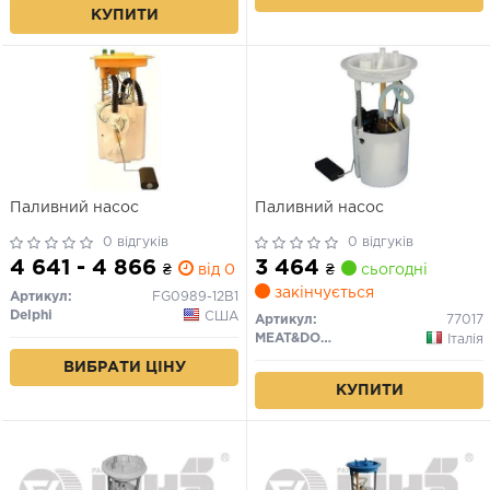
КУПИТИ
Паливний насос
Паливний насос
0 відгуків
0 відгуків
4 641 - 4 866
3 464
₴
від 0 дн.
₴
сьогодні
закінчується
Артикул:
FG0989-12B1
Delphi
США
Артикул:
77017
MEAT&DORIA
Італія
ВИБРАТИ ЦІНУ
КУПИТИ