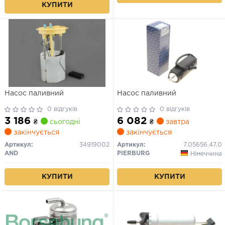
КУПИТИ
Насос паливний
Насос паливний
0 відгуків
0 відгуків
3 186
6 082
₴
сьогодні
₴
завтра
закінчується
закінчується
Артикул:
34919002
Артикул:
7.05656.47.0
AND
PIERBURG
Німеччина
КУПИТИ
КУПИТИ