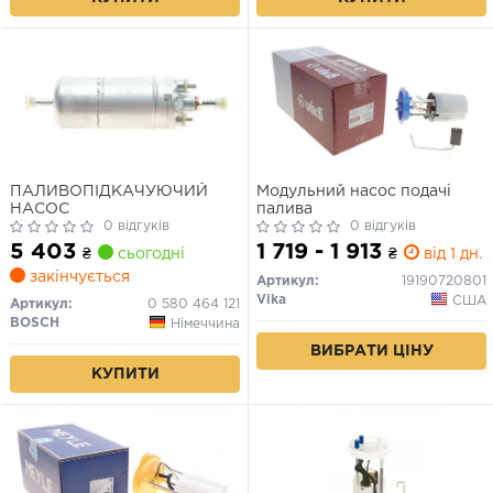
ПАЛИВОПІДКАЧУЮЧИЙ
Модульний насос подачі
НАСОС
палива
0 відгуків
0 відгуків
5 403
1 719 - 1 913
₴
сьогодні
₴
від 1 дн.
закінчується
Артикул:
19190720801
Vika
США
Артикул:
0 580 464 121
BOSCH
Німеччина
ВИБРАТИ ЦІНУ
КУПИТИ