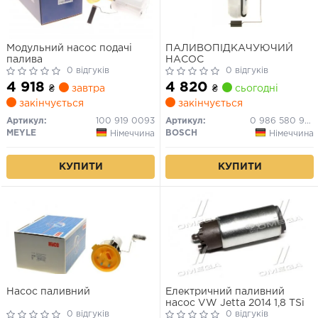
Модульний насос подачі
ПAЛИВОПІДКАЧУЮЧИЙ
палива
НАСОС
0 відгуків
0 відгуків
4 918
4 820
₴
завтра
₴
сьогодні
закінчується
закінчується
Артикул:
100 919 0093
Артикул:
0 986 580 940
MEYLE
BOSCH
Німеччина
Німеччина
КУПИТИ
КУПИТИ
Насос паливний
Електричний паливний
насос VW Jetta 2014 1,8 TSi
0 відгуків
0 відгуків