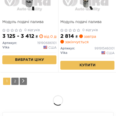
Модуль подачі палива
Модуль подачі палива
0 відгуків
0 відгуків
3 125 - 3 412
2 814
₴
від 0 дн.
₴
завтра
закінчується
Артикул:
19190686101
Vika
США
Артикул:
99191546001
Vika
США
ВИБРАТИ ЦІНУ
КУПИТИ
1
2