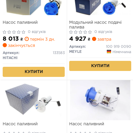
Насос паливний
Модульний насос подачі
палива
0 відгуків
0 відгуків
8 013
4 927
₴
термін 3 дн.
₴
завтра
закінчується
Артикул:
100 919 0090
MEYLE
Німеччина
Артикул:
133583
HITACHI
КУПИТИ
КУПИТИ
Насос паливний
Насос паливний