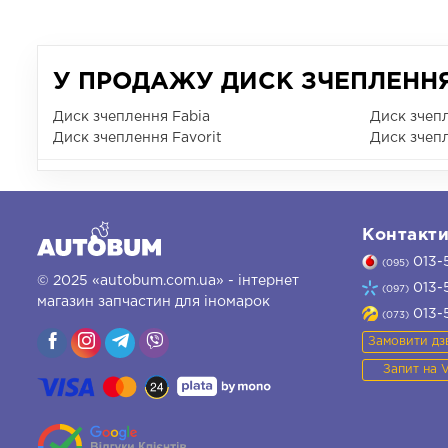
У ПРОДАЖУ ДИСК ЗЧЕПЛЕННЯ
Диск зчеплення Fabia
Диск зчепл
Диск зчеплення Favorit
Диск зчеп
Контакт
013-
(095)
© 2025 «autobum.com.ua» - інтернет
013-
(097)
магазин запчастин для іномарок
013-
(073)
Замовити дз
Запит на 