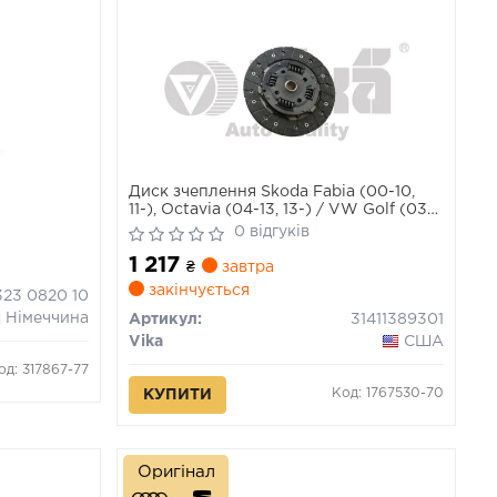
Диск зчеплення Skoda Fabia (00-10,
11-), Octavia (04-13, 13-) / VW Golf (03-
14), Jetta (06-15, 15-), Passat (06-11),
0 відгуків
Polo (02- 14) (31411389301) VIKA
1 217
₴
завтра
закінчується
323 0820 10
Німеччина
Артикул:
31411389301
Vika
США
од: 317867-77
Код: 1767530-70
КУПИТИ
Оригінал