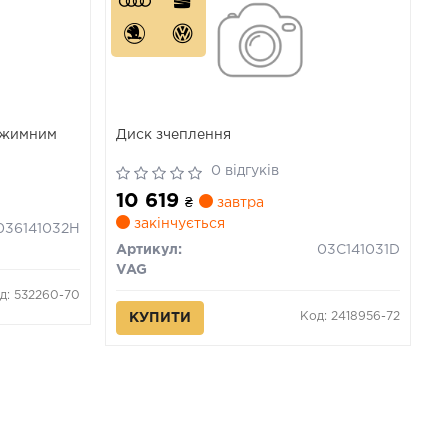
нажимним
Диск зчеплення
0 відгуків
10 619
₴
завтра
закінчується
036141032H
Артикул:
03C141031D
VAG
д: 532260-70
Код: 2418956-72
КУПИТИ