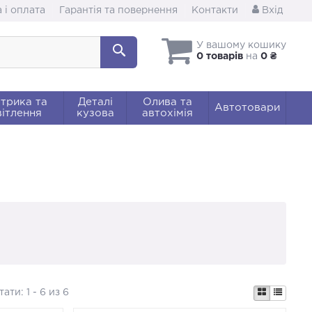
 і оплата
Гарантія та повернення
Контакти
Вхід
У вашому кошику
0 товарів
на
0 ₴
трика та
Деталі
Олива та
Автотовари
ітлення
кузова
автохімія
тати:
1 - 6 из 6