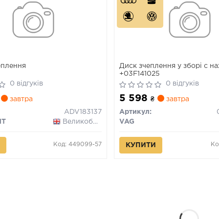
еплення
Диск зчеплення у зборі с 
+03F141025
0 відгуків
0 відгуків
5 598
завтра
₴
завтра
ADV183137
Артикул:
NT
Великобританія
VAG
Код: 449099-57
Ко
КУПИТИ