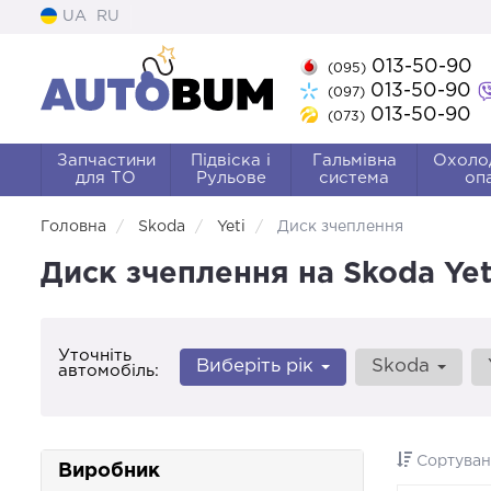
UA
RU
013-50-90
(095)
013-50-90
(097)
013-50-90
(073)
Запчастини
Підвіска і
Гальмівна
Охоло
для ТО
Рульове
система
оп
Головна
Skoda
Yeti
Диск зчеплення
Диск зчеплення на Skoda Yet
Уточніть
Виберіть рік
Skoda
автомобіль:
Сортуван
Виробник