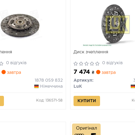
лення
Диск зчеплення
0 відгуків
0 відгуків
7 474
завтра
₴
завтра
1878 059 832
Артикул:
Німеччина
LuK
Код: 136571-58
К
КУПИТИ
Оригінал