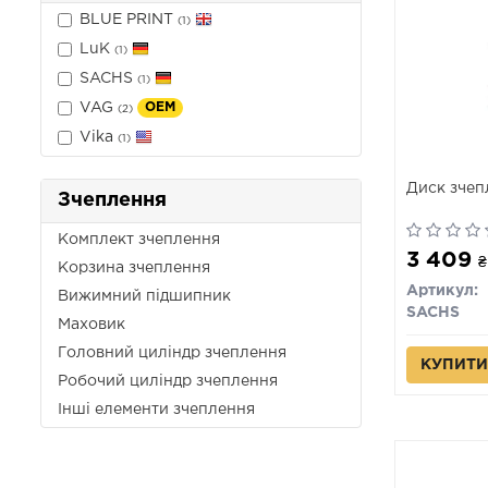
BLUE PRINT
(1)
LuK
(1)
SACHS
(1)
VAG
OEM
(2)
Vika
(1)
Диск зчеп
Зчеплення
Комплект зчеплення
3 409
₴
Корзина зчеплення
Артикул:
Вижимний підшипник
SACHS
Маховик
Головний циліндр зчеплення
КУПИТИ
Робочий циліндр зчеплення
Інші елементи зчеплення