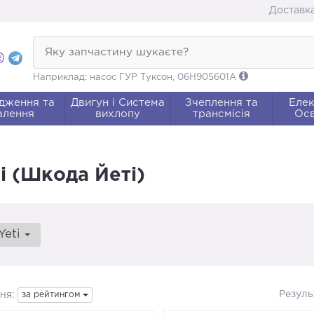
Доставка
Яку запчастину шукаєте?
Наприклад: насос ГУР Туксон, 06H905601A
дження та
Двигун і Система
Зчеплення та
Елек
алення
вихлопу
трансмісія
Осв
i (Шкода Йеті)
Yeti
Резуль
ня:
за рейтингом