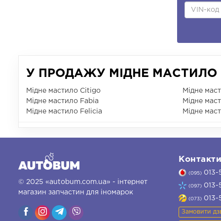
У ПРОДАЖУ МІДНЕ МАСТИЛО 
Мідне мастило Citigo
Мідне мас
Мідне мастило Fabia
Мідне мас
Мідне мастило Felicia
Мідне маст
Контакт
013-
(095)
© 2025 «autobum.com.ua» - інтернет
013-
(097)
магазин запчастин для іномарок
013-
(073)
Замовити дз