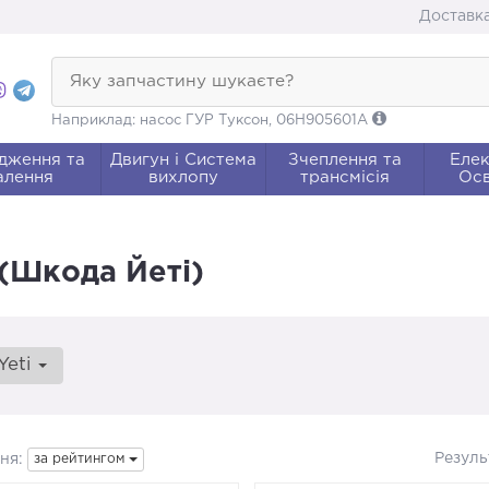
Доставка
Яку запчастину шукаєте?
Наприклад: насос ГУР Туксон, 06H905601A
дження та
Двигун і Система
Зчеплення та
Елек
алення
вихлопу
трансмісія
Осв
 (Шкода Йеті)
Yeti
Резуль
ня:
за рейтингом