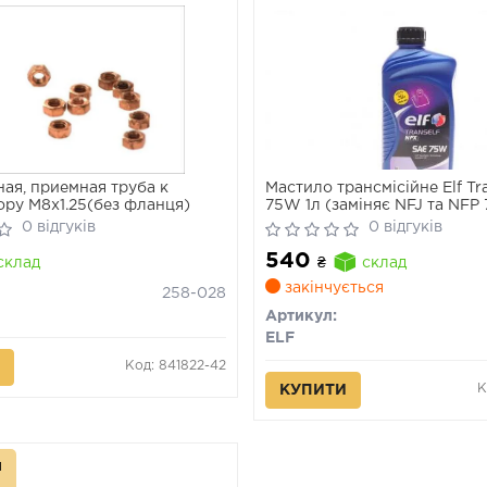
ная, приемная труба к
Мастило трансмісійне Elf Tr
ору M8x1.25(без фланця)
75W 1л (заміняє NFJ та NFP
(для коробок МКПП - Sx, Jxx
0 відгуків
0 відгуків
NDk1, Pxx, DBx.)
540
склад
₴
склад
закінчується
258-028
Артикул:
ELF
Код: 841822-42
К
КУПИТИ
л