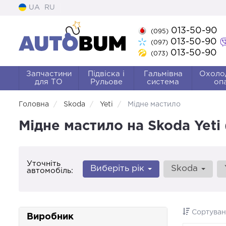
UA
RU
013-50-90
(095)
013-50-90
(097)
013-50-90
(073)
Запчастини
Підвіска і
Гальмівна
Охоло
для ТО
Рульове
система
оп
Головна
Skoda
Yeti
Мідне мастило
Мідне мастило на Skoda Yeti
Уточніть
Виберіть рік
Skoda
автомобіль:
Сортуван
Виробник