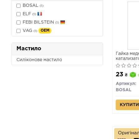
BOSAL
(1)
ELF
(1)
FEBI BILSTEIN
(1)
VAG
OEM
(1)
Мастило
Гайка мед
катализат
Силіконове мастило
23
₴
Артикул:
BOSAL
КУПИТИ
Оригіна