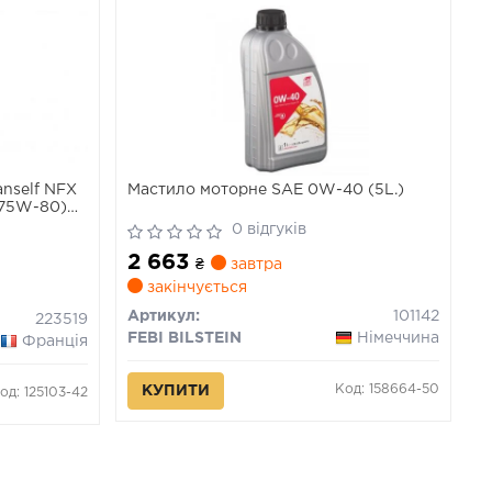
anself NFX
Мастило моторне SAE 0W-40 (5L.)
 75W-80)
, TLx, NDx,
0 відгуків
2 663
₴
завтра
закінчується
Артикул:
101142
223519
FEBI BILSTEIN
Німеччина
Франція
Код: 158664-50
КУПИТИ
од: 125103-42