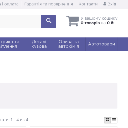
 і оплата
Гарантія та повернення
Контакти
Вхід
У вашому кошику
0 товарів
на
0 ₴
трика та
Деталі
Олива та
Автотовари
ітлення
кузова
автохімія
тати:
1 - 4 из 4