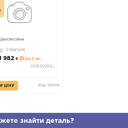
рансмісійне
0 відгуків
 1 982
₴
від 0 дн.
G0550251LDSP
Код: 551206
И ЦІНУ
жете знайти деталь?