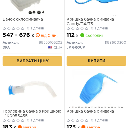
Бачок склоомивача
Кришка бачка омивача
Caddy/T4/T5
0 відгуків
0 відгуків
547 - 676
112
₴
від 0 дн.
₴
сьогодні
Артикул:
99550105202
Артикул:
1198600300
DPA
JP GROUP
США
КУПИТИ
ВИБРАТИ ЦІНУ
Горловина бачка з кришкою
Кришка бачка омивача
+1K0955455
0 відгуків
0 відгуків
183
123
₴
завтра
₴
завтра