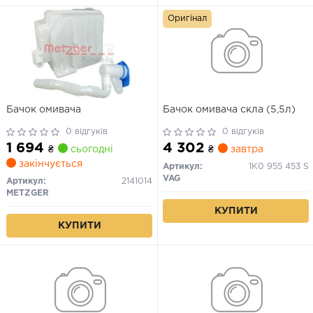
Оригінал
Бачок омивача
Бачок омивача скла (5,5л)
0 відгуків
0 відгуків
1 694
4 302
₴
сьогодні
₴
завтра
закінчується
Артикул:
1K0 955 453 S
VAG
Артикул:
2141014
METZGER
КУПИТИ
КУПИТИ