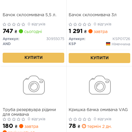
Бачок склоомивача 5,5 л.
Бачок склоомивача 3л
0 відгуків
0 відгуків
747
1 291
₴
сьогодні
₴
завтра
Артикул:
30955075
Артикул:
KSP01726
AND
KSP
Німеччина
КУПИТИ
КУПИТИ
Труба резервуара рідини
Кришка бачка омивача VAG
для омивача
0 відгуків
0 відгуків
180
78
₴
завтра
₴
термін 2 дн.