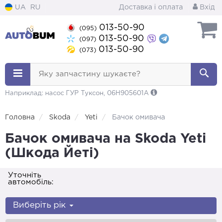
UA
RU
Доставка і оплата
Вхід
013-50-90
(095)
013-50-90
(097)
013-50-90
(073)
Яку запчастину шукаєте?
Наприклад: насос ГУР Туксон, 06H905601A
Головна
Skoda
Yeti
Бачок омивача
Бачок омивача на Skoda Yeti
(Шкода Йеті)
Уточніть
автомобіль:
Виберіть рік