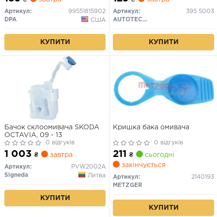
Артикул:
99551815902
Артикул:
395 5003
DPA
AUTOTECHTEILE
США
КУПИТИ
КУПИТИ
Бачок склоомивача SKODA
Кришка бака омивача
OCTAVIA, 09 - 13
0 відгуків
0 відгуків
1 003
211
₴
завтра
₴
сьогодні
закінчується
Артикул:
PVW2002A
Signeda
Литва
Артикул:
2140193
METZGER
КУПИТИ
КУПИТИ