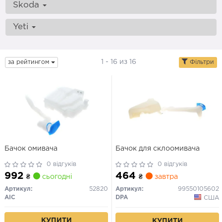
Skoda
Yeti
1 - 16 из 16
за рейтингом
Фільтри
Бачок омивача
Бачок для склоомивача
0 відгуків
0 відгуків
992
464
₴
сьогодні
₴
завтра
Артикул:
52820
Артикул:
99550105602
AIC
DPA
США
КУПИТИ
КУПИТИ