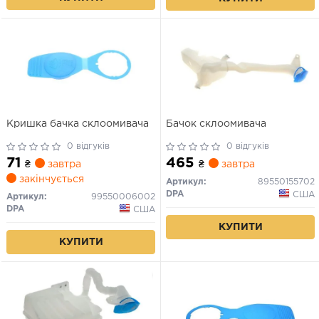
Кришка бачка склоомивача
Бачок склоомивача
0 відгуків
0 відгуків
71
465
₴
завтра
₴
завтра
закінчується
Артикул:
89550155702
DPA
США
Артикул:
99550006002
DPA
США
КУПИТИ
КУПИТИ