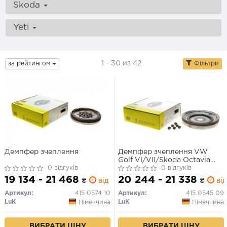
Skoda
Yeti
1 - 30 из 42
за рейтингом
Фільтри
Демпфер зчеплення
Демпфер зчеплення VW
Golf VI/VII/Skoda Octavia
0 відгуків
II/III 1.6TDI 09-
0 відгуків
(66/77/81/85kw) (DSG7-0AM
19 134 - 21 468
20 244 - 21 338
₴
від 0 дн.
₴
від
/ 0CW DQ200)
Артикул:
415 0574 10
Артикул:
415 0545 09
LuK
LuK
Німеччина
Німеччина
ВИБРАТИ ЦІНУ
ВИБРАТИ ЦІНУ