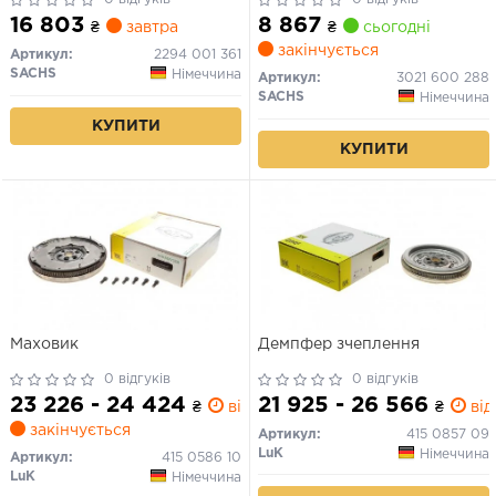
SACHS)
16 803
8 867
₴
завтра
₴
сьогодні
закінчується
Артикул:
2294 001 361
SACHS
Німеччина
Артикул:
3021 600 288
SACHS
Німеччина
КУПИТИ
КУПИТИ
Маховик
Демпфер зчеплення
0 відгуків
0 відгуків
23 226 - 24 424
21 925 - 26 566
₴
від 1 дн.
₴
від 
закінчується
Артикул:
415 0857 09
LuK
Німеччина
Артикул:
415 0586 10
LuK
Німеччина