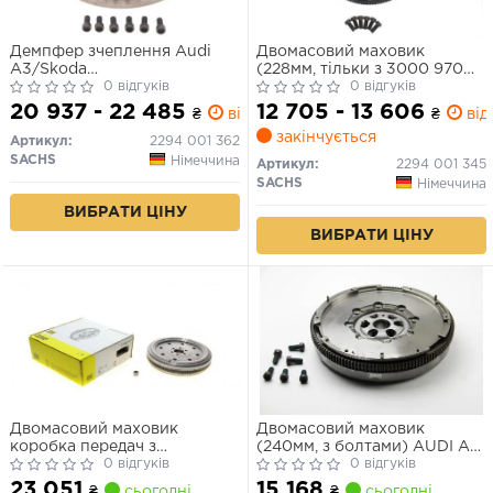
Демпфер зчеплення Audi
Двомасовий маховик
A3/Skoda
(228мм, тільки з 3000 970
Octavia/Superb/VW
0 відгуків
036) AUDI A3 SEAT ALTEA,
0 відгуків
Golf/Passat 2.0 TDI 03-
ALTEA XL, LEON SKODA
20 937 - 22 485
12 705 - 13 606
₴
від 0 дн.
₴
від 
OCTAVIA II, ROOMSTER,
закінчується
SUPERB II, YETI VW CADDY
Артикул:
2294 001 362
ALLTRACK/MINIVAN, CADDY
SACHS
Німеччина
Артикул:
2294 001 345
III 1.6D/1.9D/2.0D 04.03-09.20
SACHS
Німеччина
ВИБРАТИ ЦІНУ
ВИБРАТИ ЦІНУ
Двомасовий маховик
Двомасовий маховик
коробка передач з
(240мм, з болтами) AUDI A3,
подвійним зчепленням/6-
0 відгуків
A6 C6 SEAT ALTEA, ALTEA
0 відгуків
ступенева (без болтів) AUDI
XL, LEON, TOLEDO III SKODA
23 051
15 168
₴
сьогодні
₴
сьогодні