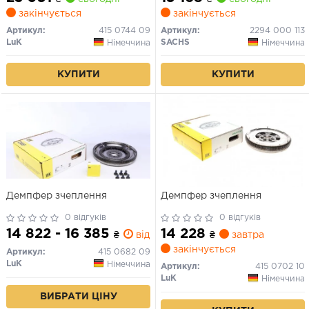
A3, TT SEAT ALHAMBRA,
OCTAVIA II, SUPERB II, YETI
закінчується
закінчується
ALTEA, ALTEA XL, LEON,
VW CADDY III, EOS, GOLF
LEON SC, LEON ST SKODA
PLUS V, GOLF V, GOLF VI
Артикул:
415 0744 09
Артикул:
2294 000 113
KODIAQ I, OCTAVIA II 2.0D
1.9D/2.0D 02.03-07.18
LuK
SACHS
Німеччина
Німеччина
05.03-
КУПИТИ
КУПИТИ
Демпфер зчеплення
Демпфер зчеплення
0 відгуків
0 відгуків
14 822 - 16 385
14 228
₴
від 0 дн.
₴
завтра
закінчується
Артикул:
415 0682 09
LuK
Німеччина
Артикул:
415 0702 10
LuK
Німеччина
ВИБРАТИ ЦІНУ