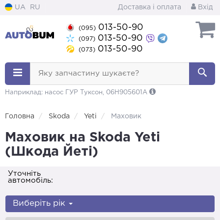
UA
RU
Доставка і оплата
Вхід
013-50-90
(095)
013-50-90
(097)
013-50-90
(073)
Яку запчастину шукаєте?
Наприклад: насос ГУР Туксон, 06H905601A
Головна
Skoda
Yeti
Маховик
Маховик на Skoda Yeti
(Шкода Йеті)
Уточніть
автомобіль:
Виберіть рік