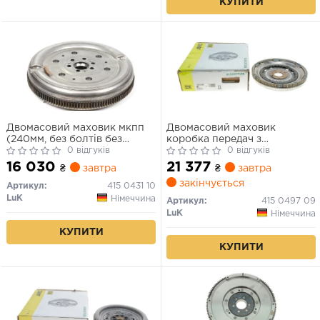
КУПИТИ
Двомасовий маховик мкпп
Двомасовий маховик
(240мм, без болтів без
коробка передач з
направляючого підшипника
0 відгуків
подвійним зчепленням (без
0 відгуків
з диском регулювання
болтів без направляючого
16 030
21 377
₴
завтра
₴
завтра
тертя) AUDI A3, A6 C6, Q3,
підшипника без диска
закінчується
TT SEAT ALHAMBRA, ALTEA,
регулювання тертя) AUDI A3
Артикул:
415 0431 10
ALTEA XL, LEON, TOLEDO III
SEAT ALTEA, ALTEA XL,
LuK
Німеччина
Артикул:
415 0497 09
1.9D/2.0D 02.03-12.22
IBIZA IV 1.2/1.4/1.6 05.03-
LuK
Німеччина
05.22
КУПИТИ
КУПИТИ