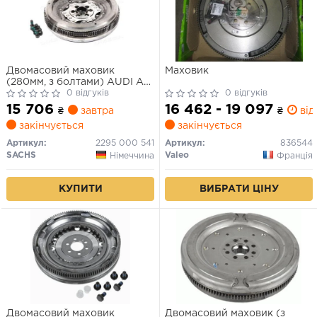
Двомасовий маховик
Маховик
(280мм, з болтами) AUDI A3
SEAT ALTEA, ALTEA XL,
0 відгуків
0 відгуків
LEON, TOLEDO III SKODA
15 706
16 462 - 19 097
₴
завтра
₴
від 
OCTAVIA II, SUPERB II, YETI
закінчується
закінчується
VW BEETLE, EOS, GOLF
PLUS V, GOLF V, GOLF VI,
Артикул:
2295 000 541
Артикул:
836544
JETTA III 2.0D 05.03-12.17
SACHS
Valeo
Німеччина
Франція
КУПИТИ
ВИБРАТИ ЦІНУ
Двомасовий маховик
Двомасовий маховик (з