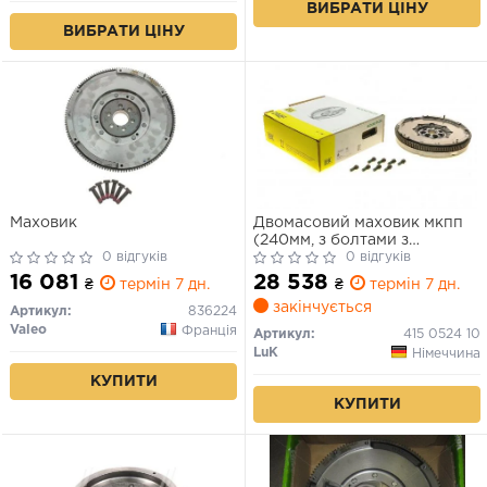
ВИБРАТИ ЦІНУ
ВИБРАТИ ЦІНУ
Маховик
Двомасовий маховик мкпп
(240мм, з болтами з
0 відгуків
підшипником без диска
0 відгуків
регулювання тертя) AUDI A3
16 081
28 538
₴
термін 7 дн.
₴
термін 7 дн.
SEAT ALTEA XL, LEON
закінчується
SKODA OCTAVIA II, SUPERB
Артикул:
836224
II, YETI VW BEETLE, CC B7,
Valeo
Франція
Артикул:
415 0524 10
EOS 1.8/2.0 09.04-07.18
LuK
Німеччина
КУПИТИ
КУПИТИ