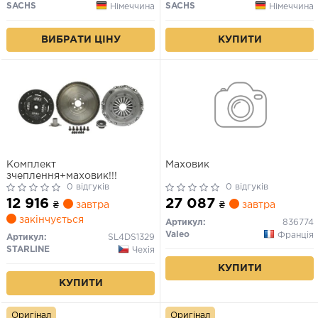
1.2-1.6ALK 05.03-12.22
SACHS
SACHS
Німеччина
Німеччина
ВИБРАТИ ЦІНУ
КУПИТИ
Комплект
Маховик
зчеплення+маховик!!!
0 відгуків
0 відгуків
12 916
27 087
₴
завтра
₴
завтра
закінчується
Артикул:
836774
Valeo
Франція
Артикул:
SL4DS1329
STARLINE
Чехія
КУПИТИ
КУПИТИ
Оригінал
Оригінал