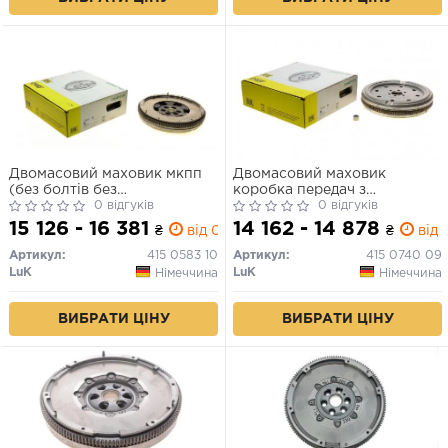
Двомасовий маховик мкпп
Двомасовий маховик
(без болтів без
коробка передач з
направляючого підшипника
0 відгуків
подвійним зчепленням/6-
0 відгуків
без диска регулювання
ступенева AUDI A3 SEAT
15 126 - 16 381
14 162 - 14 878
₴
від 0 дн.
₴
від 
тертя) AUDI A3, Q2, Q3, TT
ALTEA, ALTEA XL, LEON,
SEAT ALHAMBRA, ALTEA,
TOLEDO III SKODA OCTAVIA
Артикул:
415 0583 10
Артикул:
415 0740 09
ALTEA XL, ATECA, LEON,
II, SUPERB II, YETI VW
LuK
LuK
Німеччина
Німеччина
LEON SC, LEON ST 2.0D
BEETLE, EOS 2.0D 05.03-12.17
05.03-
ВИБРАТИ ЦІНУ
ВИБРАТИ ЦІНУ