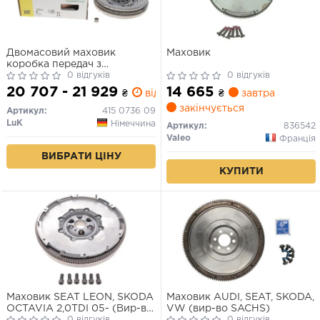
Двомасовий маховик
Маховик
коробка передач з
подвійним зчепленням/6-
0 відгуків
0 відгуків
ступенева AUDI A3 SEAT
20 707 - 21 929
14 665
₴
від 1 дн.
₴
завтра
ALHAMBRA, ALTEA XL,
закінчується
LEON SKODA OCTAVIA II,
Артикул:
415 0736 09
SUPERB II, YETI VW BEETLE,
LuK
Німеччина
Артикул:
836542
CC B7, EOS, GOLF VI 1.8/2.0
Valeo
Франція
09.04-07.19
ВИБРАТИ ЦІНУ
КУПИТИ
Маховик SEAT LEON, SKODA
Маховик AUDI, SEAT, SKODA,
OCTAVIA 2,0TDI 05- (Вир-во
VW (вир-во SACHS)
0 відгуків
0 відгуків