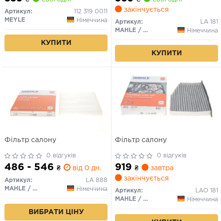
закінчується
Артикул:
112 319 0011
MEYLE
Німеччина
Артикул:
LA 181
MAHLE / KNECHT
Німеччина
КУПИТИ
КУПИТИ
Фільтр салону
Фільтр салону
0 відгуків
0 відгуків
486 - 546
919
₴
від 0 дн.
₴
завтра
закінчується
Артикул:
LA 888
MAHLE / KNECHT
Німеччина
Артикул:
LAO 181
MAHLE / KNECHT
Німеччина
ВИБРАТИ ЦІНУ