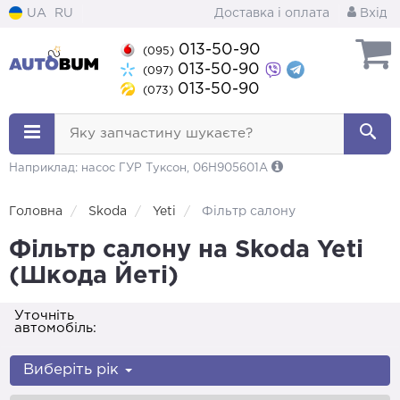
UA
RU
Доставка і оплата
Вхід
013-50-90
(095)
013-50-90
(097)
013-50-90
(073)
Яку запчастину шукаєте?
Наприклад: насос ГУР Туксон, 06H905601A
Головна
Skoda
Yeti
Фільтр салону
Фільтр салону на Skoda Yeti
(Шкода Йеті)
Уточніть
автомобіль:
Виберіть рік