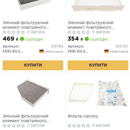
Змінний фільтруючий
Змінний фільтруючий
елемент повітряного
елемент повітряного
фільтра салону
0 відгуків
фільтра салону
0 відгуків
469
354
₴
сьогодні
₴
сьогодні
Артикул:
105789
Артикул:
105790
FEBI BILSTEIN
FEBI BILSTEIN
Німеччина
Німеччина
КУПИТИ
КУПИТИ
Змінний фільтруючий
Фільтр салону
елемент повітряного
фільтра салону
0 відгуків
0 відгуків