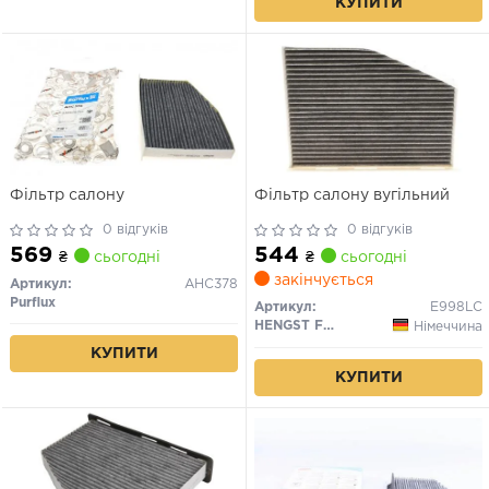
КУПИТИ
Фільтр салону
Фільтр салону вугільний
0 відгуків
0 відгуків
569
544
₴
сьогодні
₴
сьогодні
закінчується
Артикул:
AHC378
Purflux
Артикул:
E998LC
HENGST FILTER
Німеччина
КУПИТИ
КУПИТИ