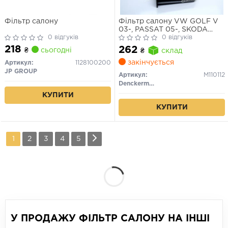
Фільтр салону
Фільтр салону VW GOLF V
03-, PASSAT 05-, SKODA
0 відгуків
OCTAVIA 04- вугільний
0 відгуків
(вир-во DENCKERMANN)
218
262
₴
сьогодні
₴
склад
закінчується
Артикул:
1128100200
JP GROUP
Артикул:
M110112
Denckermann
КУПИТИ
КУПИТИ
1
2
3
4
5
У ПРОДАЖУ ФІЛЬТР САЛОНУ НА ІНШІ