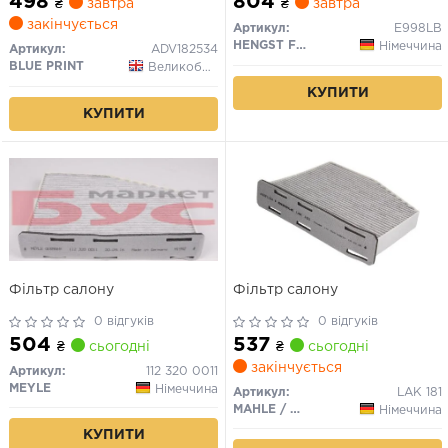
498
804
₴
завтра
₴
завтра
PAJERO I, PAJERO II, PAJERO
SEAT ALHAMBRA, ALTEA,
закінчується
III, PAJERO IV SEAT
ALTEA XL, LEON, TOLEDO III
Артикул:
E998LB
ALHAMBRA, ALTEA, ALTEA
SKODA OCTAVIA II, SUPERB
HENGST FILTER
Німеччина
Артикул:
ADV182534
XL 1.0-Electric 04.87-
II 1.0-Electric 02.03-04.24
BLUE PRINT
Великобританія
КУПИТИ
КУПИТИ
Фільтр салону
Фільтр салону
0 відгуків
0 відгуків
504
537
₴
сьогодні
₴
сьогодні
закінчується
Артикул:
112 320 0011
MEYLE
Німеччина
Артикул:
LAK 181
MAHLE / KNECHT
Німеччина
КУПИТИ