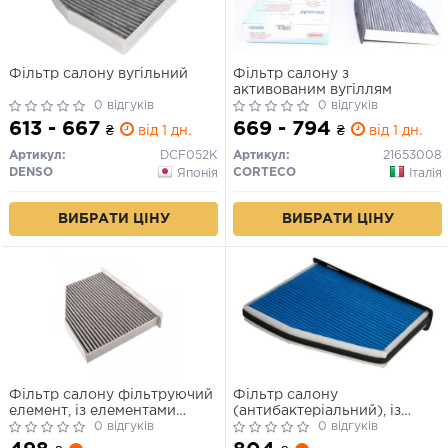
Фільтр салону вугільний
Фільтр салону з
активованим вугіллям
0 відгуків
0 відгуків
613 - 667
669 - 794
₴
від 1 дн.
₴
від 1 дн.
Артикул:
DCF052K
Артикул:
21653008
DENSO
CORTECO
Японія
Італія
ВИБРАТИ ЦІНУ
ВИБРАТИ ЦІНУ
Фільтр салону фільтруючий
Фільтр салону
елемент, із елементами
(антибактеріальний), із
активованого вугілля AUDI
0 відгуків
елементами активованого
0 відгуків
A3, Q3, TT MITSUBISHI
вугілля AUDI A3, Q3, TT