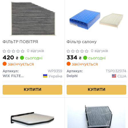
ФІЛЬТР ПОВІТРЯ
Фільтр салону
0 відгуків
0 відгуків
420
334
₴
сьогодні
₴
сьогодні
закінчується
закінчується
Артикул:
WP9359
Артикул:
TSP0325174
WIX FILTERS
Delphi
Україна
США
КУПИТИ
КУПИТИ