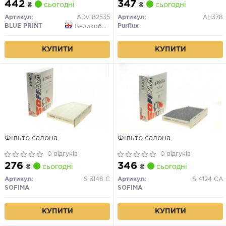
442
347
₴
сьогодні
₴
сьогодні
Артикул:
ADV182535
Артикул:
AH378
BLUE PRINT
Purflux
Великобританія
КУПИТИ
КУПИТИ
Фільтр салона
Фільтр салона
0 відгуків
0 відгуків
276
346
₴
сьогодні
₴
сьогодні
Артикул:
S 3148 C
Артикул:
S 4124 CA
SOFIMA
SOFIMA
КУПИТИ
КУПИТИ