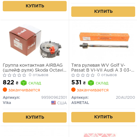
КУПИТЬ
КУПИТЬ
Группа контактная AIRBAG
Тяга рулевая WV Golf V-
(шлейф руля) Skoda Octavia
Passat B VI-VII Audi A 3 03--
(04-08,09-)/VW Caddy (04-
0 отзывов
-Skoda Octavia A 5 Superb
0 отзывов
11), Golf (04-), Jetta (06-11),
New-Yeti
822
531
₴
склад
₴
склад
Tiguan (08-11)
(99590962301) VIKA
заканчивается
заканчивается
Артикул:
99590962301
Артикул:
20AU1200
Vika
ASMETAL
США
КУПИТЬ
КУПИТЬ