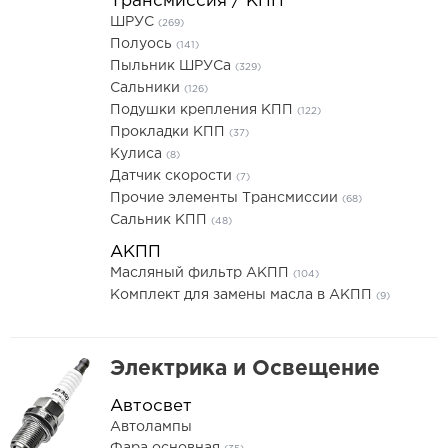
Трансмиссия / КПП
ШРУС
(269)
Полуось
(141)
Пыльник ШРУСа
(329)
Сальники
(126)
Подушки крепления КПП
(122)
Прокладки КПП
(37)
Кулиса
(8)
Датчик скорости
(7)
Прочие элементы Трансмиссии
(68)
Сальник КПП
(48)
АКПП
Масляный фильтр АКПП
(104)
Комплект для замены масла в АКПП
(9)
Электрика и Освещение
Автосвет
Автолампы