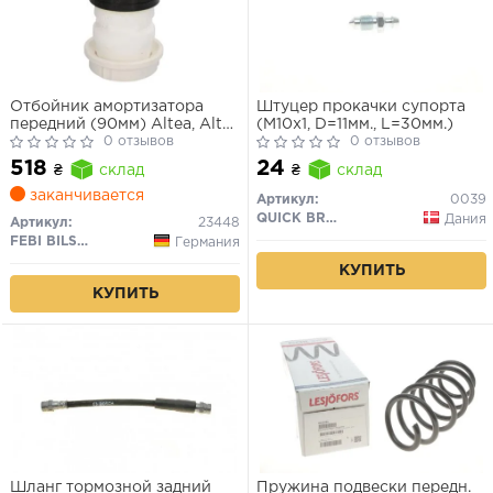
Отбойник амортизатора
Штуцер прокачки супорта
передний (90мм) Altea, Altea
(M10x1, D=11мм., L=30мм.)
XL, Leon, Leon SC, Leon
0 отзывов
0 отзывов
Sportstourer, Leon ST, Toledo
518
24
₴
склад
₴
склад
III, Octavia II
заканчивается
Артикул:
0039
QUICK BRAKE
Дания
Артикул:
23448
FEBI BILSTEIN
Германия
КУПИТЬ
КУПИТЬ
Шланг тормозной задний
Пружина подвески передн.