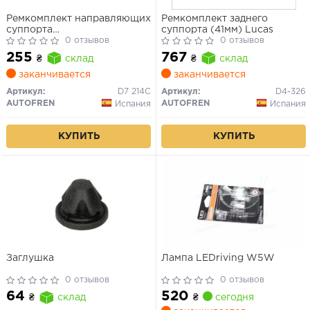
Ремкомплект направляющих
Ремкомплект заднего
суппорта
суппорта (41мм) Lucas
Kangoo/Passat/Golf/Trafic/Vivaro/A6
0 отзывов
0 отзывов
01-
255
767
₴
склад
₴
склад
заканчивается
заканчивается
Артикул:
D7 214C
Артикул:
D4-326
AUTOFREN
AUTOFREN
Испания
Испания
КУПИТЬ
КУПИТЬ
Заглушка
Лампа LEDriving W5W
0 отзывов
0 отзывов
520
64
₴
сегодня
₴
склад