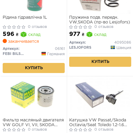
Рідина гідравлічна 1L
Пружина подв. передн.
VW,SKODA (пр-во Lesjofors)
0 отзывов
0 отзывов
596
977
₴
склад
₴
склад
заканчивается
Артикул:
4095086
LESJOFORS
Швеция
Артикул:
06161
FEBI BILSTEIN
Германия
КУПИТЬ
КУПИТЬ
Фильтр масляный двигателя
Катушка VW Passat/Skoda
VW GOLF VI, VII, SKODA
Octavia/Seat Toledo 1.2-1.6
FABIA III 1.0-1.5 TSI 12- (пр-во
0 отзывов
98- 12V
0 отзывов