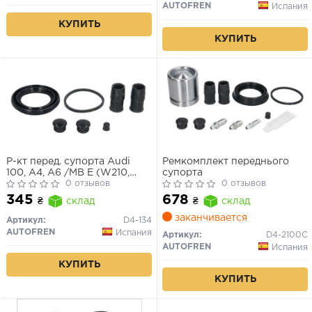
AUTOFREN
Испания
КУПИТЬ
КУПИТЬ
Р-кт перед. супорта Audi
Ремкомплект переднього
100, A4, A6 /MB E (W210,
супорта
S210) /Opel Astra G, H, Vectra
0 отзывов
0 отзывов
B, Zafira A /VW Passat (3B2-
345
678
₴
склад
₴
склад
3B6), T4 (57mm ATE)
заканчивается
Артикул:
D4-134
AUTOFREN
Испания
Артикул:
D4-2100C
AUTOFREN
Испания
КУПИТЬ
КУПИТЬ