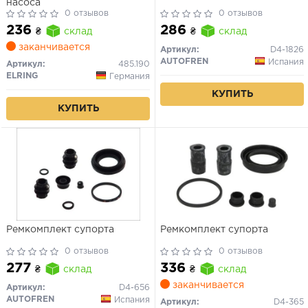
насоса
0 отзывов
0 отзывов
236
286
₴
склад
₴
склад
заканчивается
Артикул:
D4-1826
AUTOFREN
Испания
Артикул:
485.190
ELRING
Германия
КУПИТЬ
КУПИТЬ
Ремкомплект супорта
Ремкомплект супорта
0 отзывов
0 отзывов
277
336
₴
склад
₴
склад
заканчивается
Артикул:
D4-656
AUTOFREN
Испания
Артикул:
D4-365