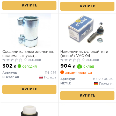
КУПИТЬ
КУПИТЬ
Соединительные элементы,
Наконечник рулевой тяги
система выпуска,
(левый) VAG 04-
Соединительные элементы,
0 отзывов
0 отзывов
система выпуска
302
904
₴
сегодня
₴
склад
заканчивается
Артикул:
114-956
Fischer Automotive One (FA1)
Польша
Артикул:
116 020 0025/HD
MEYLE
Германия
КУПИТЬ
КУПИТЬ