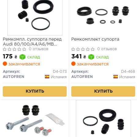
Ремкомпл. суппорта перед
Ремкомплект супорта
Audi 80/100/A4/A6/MB
W124/W201/Laguna
0 отзывов
0 отзывов
II/Megane II/Caddy III/Golf
175
341
₴
склад
₴
склад
IV/V 54mm
заканчивается
заканчивается
Артикул:
D4-073
Артикул:
D4-468
AUTOFREN
AUTOFREN
Испания
Испания
КУПИТЬ
КУПИТЬ