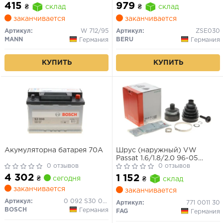
MANN)
415
979
₴
склад
₴
склад
заканчивается
заканчивается
Артикул:
W 712/95
Артикул:
ZSE030
MANN
BERU
Германия
Германия
КУПИТЬ
КУПИТЬ
Акумуляторна батарея 70А
Шрус (наружный) VW
Passat 1.6/1.8/2.0 96-05
0 отзывов
(33/30/53mm) (+ABS 45)
0 отзывов
4 302
1 152
₴
сегодня
₴
склад
заканчивается
заканчивается
Артикул:
0 092 S30 080
Артикул:
771 0011 30
BOSCH
Германия
FAG
Германия