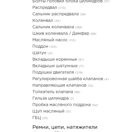
Болты головки блока цилиндров
(57)
Распредвал
(170)
Сальник распредвала
(59)
Коленвал
(34)
Сальник коленвала
(189)
Шкив коленвала / Демфер
(69)
Масляный насос
(110)
Поддон
(125)
Шатун
(21)
Вкладыши коренные
(97)
Вкладыши шатунные
(71)
Подушки двигателя
(379)
Регулировочная шайба клапанов
(4)
Направляющая клапанов
(52)
Толкатель клапана
(68)
Гильза цилиндра
(2)
Пробка масляного поддона
(54)
Щуп масляный
(51)
ГБЦ
(25)
Ремни, цепи, натяжители