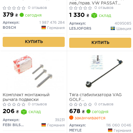
лев./прав. VW PASSAT
0 отзывов
2.0FSI 09.05-11.00
0 отзывов
379
1 330
₴
сегодня
₴
склад
Артикул:
1 987 476 284
Артикул:
4095085
BOSCH
Германия
LESJOFORS
Швеция
КУПИТЬ
КУПИТЬ
Комплект монтажный
Тяга стабилизатора VAG
рычага подвески
GOLF
0 отзывов
4/5/6/7/PASSAT/JETTA/CA
0 отзывов
01- передн.лев./прав.
678
206
₴
сегодня
₴
склад
заканчивается
Артикул:
39231
FEBI BILSTEIN
Германия
Артикул:
116 060 0046
MEYLE
Германия