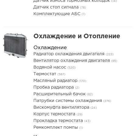
Датчик износа тормозных колодок
(14)
Датчик стоп сигнала
(78)
Комплектующие АБС
(1)
Охлаждение и Отопление
Охлаждение
Радиатор охлаждения двигателя
(223)
Вентилятор охлаждения двигателя
(95)
Водяной насос
(520)
Термостат
(587)
Масляный радиатор
(170)
Пробка радиатора
(2)
Расширительный бачок
(82)
Патрубки системы охлаждения
(276)
Вискомуфта вентилятора
(24)
Корпус термостата
(29)
Прокладка термостата
(43)
Ремкомплект помпы
(1)