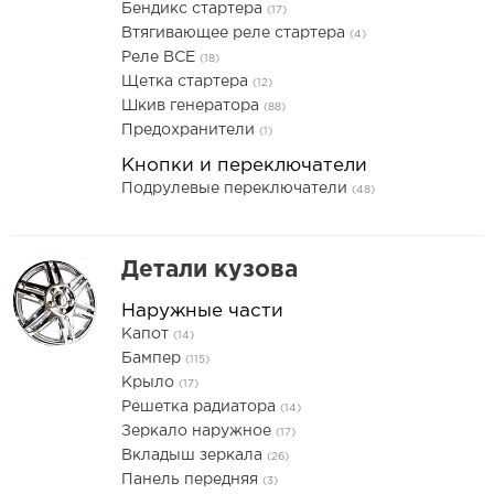
Бендикс стартера
(17)
Втягивающее реле стартера
(4)
Реле ВСЕ
(18)
Щетка стартера
(12)
Шкив генератора
(88)
Предохранители
(1)
Кнопки и переключатели
Подрулевые переключатели
(48)
Детали кузова
Наружные части
Капот
(14)
Бампер
(115)
Крыло
(17)
Решетка радиатора
(14)
Зеркало наружное
(17)
Вкладыш зеркала
(26)
Панель передняя
(3)