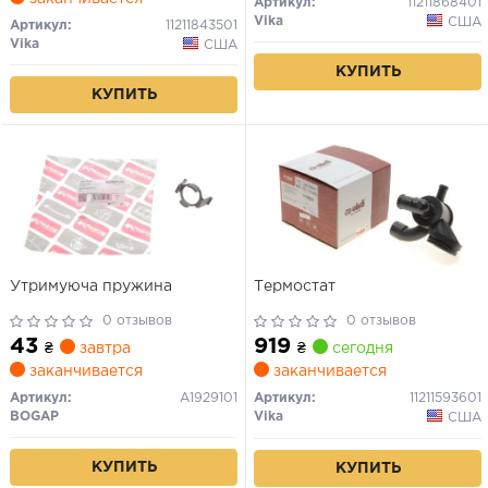
Артикул:
11211868401
Vika
США
Артикул:
11211843501
Vika
США
КУПИТЬ
КУПИТЬ
Утримуюча пружина
Термостат
0 отзывов
0 отзывов
43
919
₴
завтра
₴
сегодня
заканчивается
заканчивается
Артикул:
A1929101
Артикул:
11211593601
BOGAP
Vika
США
КУПИТЬ
КУПИТЬ