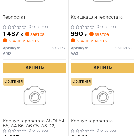
Термостат
Кришка для термостата
0 отзывов
0 отзывов
1 487
990
₴
завтра
₴
завтра
заканчивается
заканчивается
Артикул:
30121231
Артикул:
03H121121C
AND
VAG
КУПИТЬ
КУПИТЬ
Оригинал
Оригинал
Корпус термостата AUDI A4
Корпус термостата
B5, A4 B6, A6 C5, A8 D2,
SKODA SUPERB I, VW
0 отзывов
0 отзывов
PASSAT B5.5 ACK-BES 04.96-