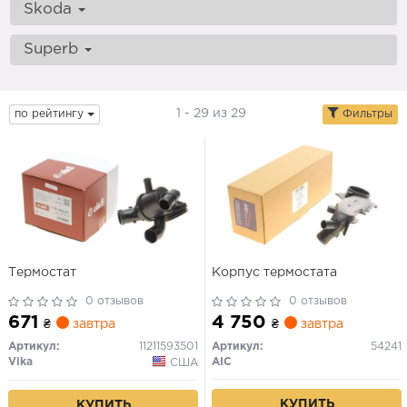
Skoda
Superb
1 - 29 из 29
по рейтингу
Фильтры
Термостат
Корпус термостата
0 отзывов
0 отзывов
671
4 750
₴
завтра
₴
завтра
Артикул:
11211593501
Артикул:
54241
Vika
AIC
США
КУПИТЬ
КУПИТЬ