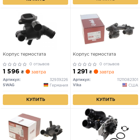
Корпус термостата
Корпус термостата
0 отзывов
0 отзывов
1 596
1 291
₴
завтра
₴
завтра
Артикул:
32939226
Артикул:
11211082301
SWAG
Vika
Германия
США
КУПИТЬ
КУПИТЬ