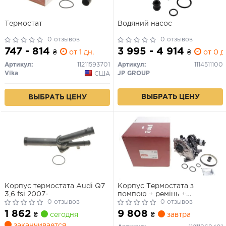
Термостат
Водяний насос
0 отзывов
0 отзывов
747 - 814
3 995 - 4 914
₴
от 1 дн.
₴
от 0 д
Артикул:
11211593701
Артикул:
1114511100
Vika
JP GROUP
США
ВЫБРАТЬ ЦЕНУ
ВЫБРАТЬ ЦЕНУ
Корпус термостата Audi Q7
Корпус Термостата з
3,6 fsi 2007-
помпою + ремінь +
0 отзывов
аксесуари
0 отзывов
1 862
9 808
₴
сегодня
₴
завтра
заканчивается