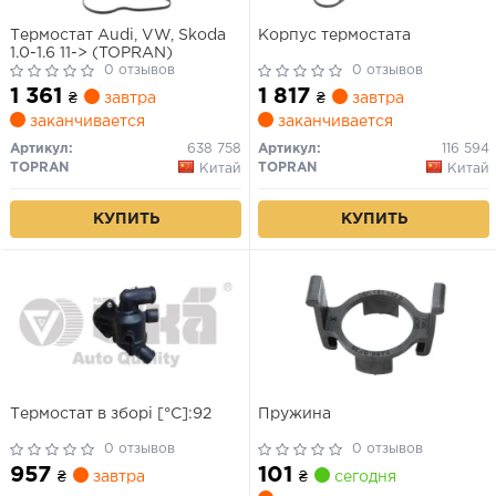
Термостат Audi, VW, Skoda
Корпус термостата
1.0-1.6 11-> (TOPRAN)
0 отзывов
0 отзывов
1 361
1 817
₴
завтра
₴
завтра
заканчивается
заканчивается
Артикул:
638 758
Артикул:
116 594
TOPRAN
TOPRAN
Китай
Китай
КУПИТЬ
КУПИТЬ
Термостат в зборі [°C]:92
Пружина
0 отзывов
0 отзывов
957
101
₴
завтра
₴
сегодня