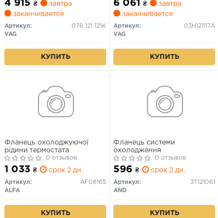
4 915
6 061
₴
завтра
₴
завтра
03.08
заканчивается
заканчивается
Артикул:
078 121 121K
Артикул:
03H121117A
VAG
VAG
КУПИТЬ
КУПИТЬ
Фланець охолоджуючої
Фланець системи
рідини термостата
охолодження
0 отзывов
0 отзывов
1 033
596
₴
срок 2 дн.
₴
срок 2 дн.
Артикул:
AF08165
Артикул:
3T121061
ALFA
AND
КУПИТЬ
КУПИТЬ