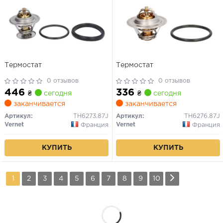
Термостат
Термостат
0 отзывов
0 отзывов
446
336
₴
сегодня
₴
сегодня
заканчивается
заканчивается
Артикул:
TH6273.87J
Артикул:
TH6276.87J
Vernet
Vernet
Франция
Франция
КУПИТЬ
КУПИТЬ
1
2
3
4
5
6
7
8
9
10