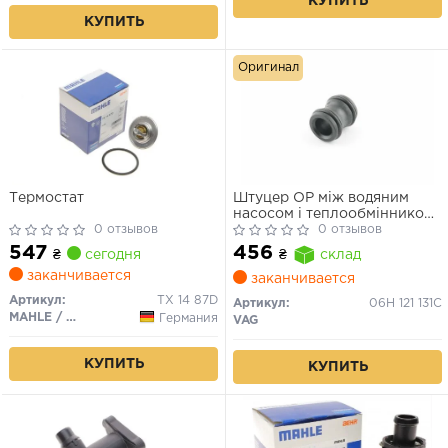
КУПИТЬ
КУПИТЬ
Оригинал
Термостат
Штуцер ОР між водяним
насосом і теплообмінником
0 отзывов
AUDI A3, A4 B8, A5, A6 C7,
0 отзывов
A8 D4, Q3, Q5, TT; SEAT
547
456
₴
сегодня
₴
склад
ALTEA, ALTEA XL, EXEO,
заканчивается
EXEO ST, LEON; SKODA
заканчивается
OCTAVIA II 1.8-3.0 09.04-
Артикул:
TX 14 87D
Артикул:
06H 121 131C
MAHLE / KNECHT
Германия
VAG
КУПИТЬ
КУПИТЬ