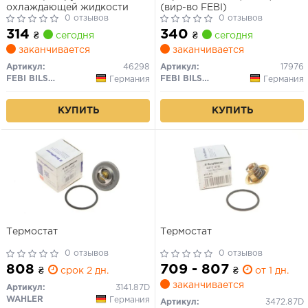
охлаждающей жидкости
(вир-во FEBI)
0 отзывов
0 отзывов
314
340
₴
сегодня
₴
сегодня
заканчивается
заканчивается
Артикул:
46298
Артикул:
17976
FEBI BILSTEIN
FEBI BILSTEIN
Германия
Германия
КУПИТЬ
КУПИТЬ
Термостат
Термостат
0 отзывов
0 отзывов
808
709 - 807
₴
срок 2 дн.
₴
от 1 дн.
заканчивается
Артикул:
3141.87D
WAHLER
Германия
Артикул:
3472.87D