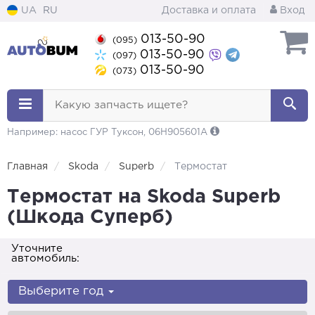
UA
RU
Доставка и оплата
Вход
013-50-90
(095)
013-50-90
(097)
013-50-90
(073)
Какую запчасть ищете?
Например: насос ГУР Туксон, 06H905601A
Главная
Skoda
Superb
Термостат
Термостат на Skoda Superb
(Шкода Суперб)
Уточните
автомобиль:
Выберите год