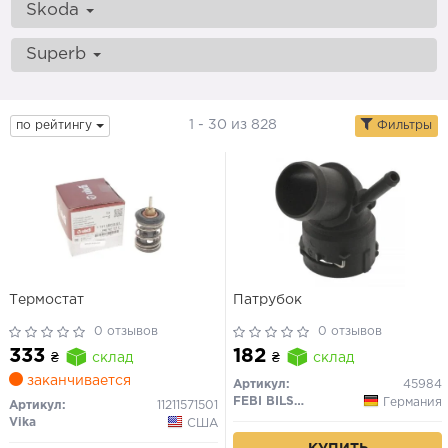
Skoda
Superb
1 - 30 из 828
по рейтингу
Фильтры
Термостат
Патрубок
0 отзывов
0 отзывов
333
182
₴
склад
₴
склад
заканчивается
Артикул:
45984
FEBI BILSTEIN
Германия
Артикул:
11211571501
Vika
США