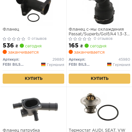
Фланец
Фланец с-мы охлаждения
Passat/Superb/Golf/A4 1.3-3.6
0 отзывов
96-
0 отзывов
536
165
₴
сегодня
₴
сегодня
заканчивается
заканчивается
Артикул:
29880
Артикул:
45980
FEBI BILSTEIN
FEBI BILSTEIN
Германия
Германия
КУПИТЬ
КУПИТЬ
Фланец патрубка
Термостат AUDI, SEAT, VW