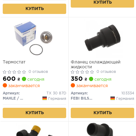
КУПИТЬ
КУПИТЬ
Термостат
Фланец охлаждающей
жидкости
0 отзывов
0 отзывов
600
350
₴
сегодня
₴
сегодня
заканчивается
заканчивается
Артикул:
TX 30 87D
Артикул:
103334
MAHLE / KNECHT
FEBI BILSTEIN
Германия
Германия
КУПИТЬ
КУПИТЬ