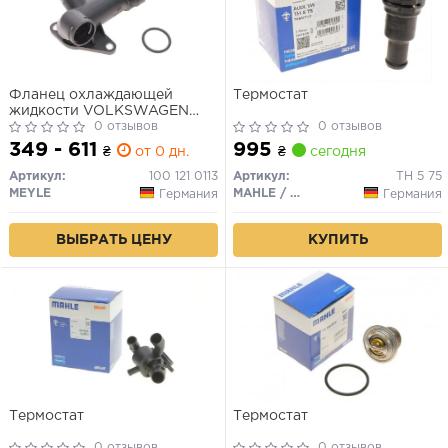
Фланец охлаждающей
Термостат
жидкости VOLKSWAGEN
(Пр-во MEYLE)
0 отзывов
0 отзывов
349 - 611
995
₴
от 0 дн.
₴
сегодня
Артикул:
100 121 0113
Артикул:
TH 5 75
MEYLE
MAHLE / KNECHT
Германия
Германия
ВЫБРАТЬ ЦЕНУ
КУПИТЬ
Термостат
Термостат
0 отзывов
0 отзывов