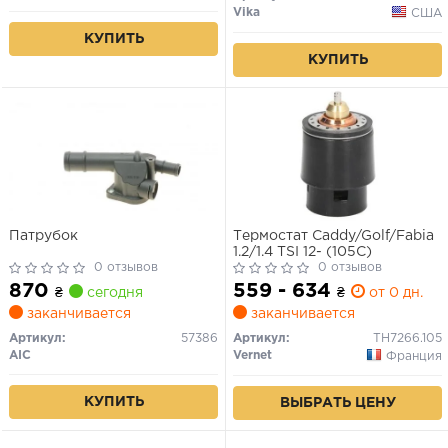
Vika
США
КУПИТЬ
КУПИТЬ
Патрубок
Термостат Caddy/Golf/Fabia
1.2/1.4 TSI 12- (105C)
0 отзывов
0 отзывов
870
559 - 634
₴
сегодня
₴
от 0 дн.
заканчивается
заканчивается
Артикул:
57386
Артикул:
TH7266.105
AIC
Vernet
Франция
КУПИТЬ
ВЫБРАТЬ ЦЕНУ