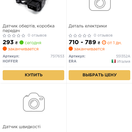
Датчик обертів, коробка
Деталь електрики
передач
0 отзывов
0 отзывов
293
710 - 789
₴
сегодня
₴
от 1 дн.
заканчивается
заканчивается
Артикул:
7517653
Артикул:
551352A
HOFFER
ERA
Италия
КУПИТЬ
ВЫБРАТЬ ЦЕНУ
Датчик швидкості