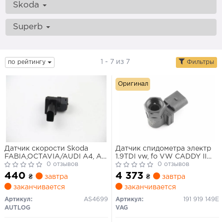
Skoda
Superb
1 - 7 из 7
по рейтингу
Фильтры
Оригинал
Датчик скорости Skoda
Датчик спидометра электр
FABIA,OCTAVIA/AUDI A4, A6
1.9TDI vw, fo VW CADDY II
1.0-3.2 95- AUTLOG
0 отзывов
95-04 ОЕ:191919149E
0 отзывов
440
4 373
₴
завтра
₴
завтра
заканчивается
заканчивается
Артикул:
AS4699
Артикул:
191 919 149E
AUTLOG
VAG