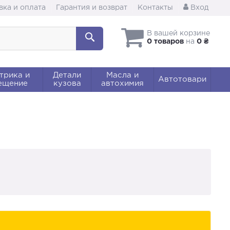
вка и оплата
Гарантия и возврат
Контакты
Вход
В вашей корзине
0 товаров
на
0 ₴
трика и
Детали
Масла и
Автотовари
ещение
кузова
автохимия