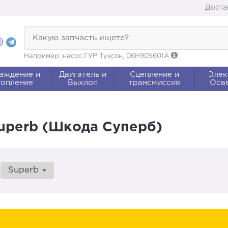
Доста
Какую запчасть ищете?
Например: насос ГУР Туксон, 06H905601A
аждение и
Двигатель и
Сцепление и
Элек
опление
Выхлоп
трансмиссия
Осв
Superb (Шкода Суперб)
Superb