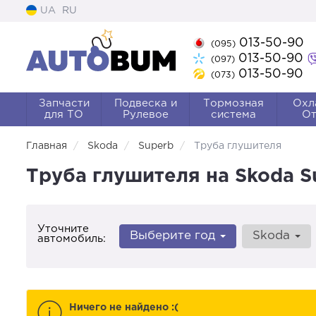
UA
RU
013-50-90
(095)
013-50-90
(097)
013-50-90
(073)
Запчасти
Подвеска и
Тормозная
Охл
для ТО
Рулевое
система
От
Главная
Skoda
Superb
Труба глушителя
Труба глушителя на Skoda 
Уточните
Выберите год
Skoda
автомобиль:
Ничего не найдено :(