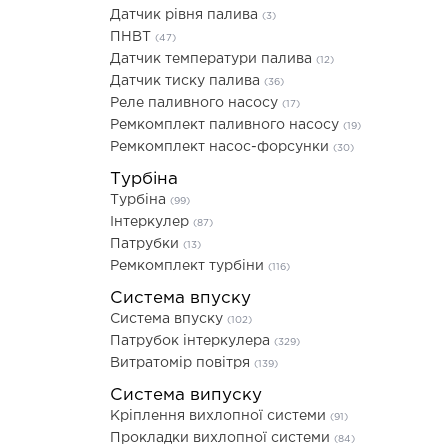
Датчик рівня палива
(3)
ПНВТ
(47)
Датчик температури палива
(12)
Датчик тиску палива
(36)
Реле паливного насосу
(17)
Ремкомплект паливного насосу
(19)
Ремкомплект насос-форсунки
(30)
Турбіна
Турбіна
(99)
Інтеркулер
(87)
Патрубки
(13)
Ремкомплект турбіни
(116)
Система впуску
Система впуску
(102)
Патрубок інтеркулера
(329)
Витратомір повітря
(139)
Система випуску
Кріплення вихлопної системи
(91)
Прокладки вихлопної системи
(84)