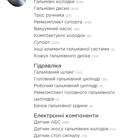
Гальмівні колодки
(539)
Гальмівні диски
(443)
Трос ручника
(23)
Ремкомплект супорта
(438)
Вакуумний насос
(58)
Комплектуючі колодок
(61)
Супорт
(220)
Інші елементи гальмівної системи
(4)
Кожух гальмівного диска
(134)
Гідравліка
Гальмівний шланг
(141)
Головний гальмівний циліндр
(26)
Робочий гальмівний циліндр
(9)
Ремкомплект головного гальмівного
циліндра
(2)
Бачок гальмівної рідини
(4)
Електронні компоненти
Датчик АБС
(285)
Датчик зносу гальмівних колодок
(14)
Датчик стоп сигналу
(78)