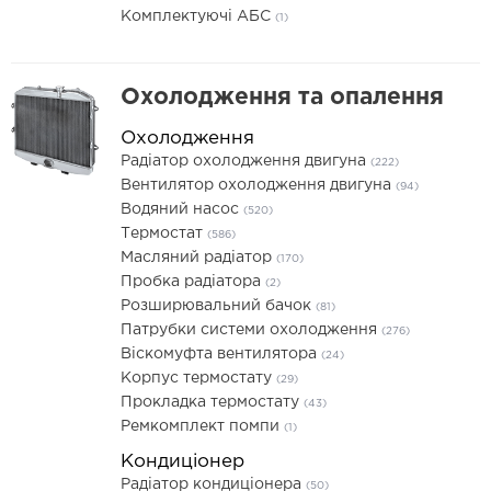
Комплектуючі АБС
(1)
Охолодження та опалення
Охолодження
Радіатор охолодження двигуна
(222)
Вентилятор охолодження двигуна
(94)
Водяний насос
(520)
Термостат
(586)
Масляний радіатор
(170)
Пробка радіатора
(2)
Розширювальний бачок
(81)
Патрубки системи охолодження
(276)
Віскомуфта вентилятора
(24)
Корпус термостату
(29)
Прокладка термостату
(43)
Ремкомплект помпи
(1)
Кондиціонер
Радіатор кондиціонера
(50)