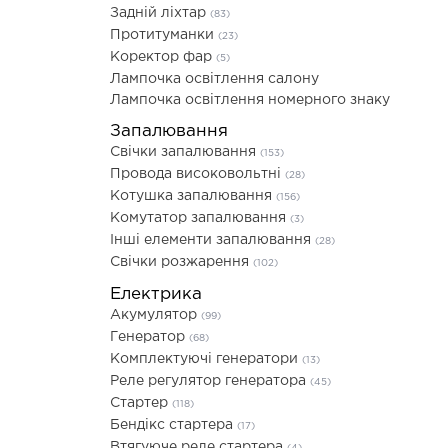
Задній ліхтар
(83)
Протитуманки
(23)
Коректор фар
(5)
Лампочка освітлення салону
Лампочка освітлення номерного знаку
Запалювання
Свічки запалювання
(153)
Провода високовольтні
(28)
Котушка запалювання
(156)
Комутатор запалювання
(3)
Інші елементи запалювання
(28)
Свічки розжарення
(102)
Електрика
Акумулятор
(99)
Генератор
(68)
Комплектуючі генератори
(13)
Реле регулятор генератора
(45)
Стартер
(118)
Бендікс стартера
(17)
Втягуюче реле стартера