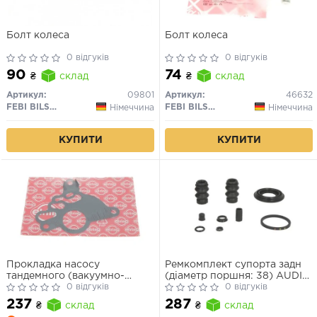
Болт колеса
Болт колеса
0 відгуків
0 відгуків
90
74
₴
склад
₴
склад
Артикул:
09801
Артикул:
46632
FEBI BILSTEIN
FEBI BILSTEIN
Німеччина
Німеччина
КУПИТИ
КУПИТИ
Прокладка насосу
Ремкомплект супорта задн
тандемного (вакуумно-
(діаметр поршня: 38) AUDI
паливного)
0 відгуків
A3, CITROEN C4, C4 I,
0 відгуків
PEUGEOT 207, 207 CC, 207
237
287
₴
склад
₴
склад
SW, 307, 307 CC, 307 SW,