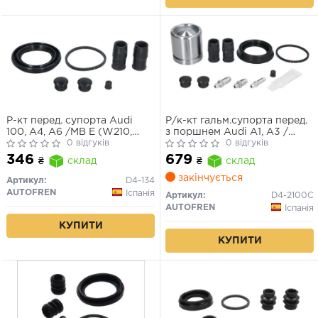
Р-кт перед. супорта Audi
Р/к-кт гальм.супорта перед.
100, A4, A6 /MB E (W210,
з поршнем Audi A1, A3 /
S210) /Opel Astra G, H, Vectra
0 відгуків
BMW 1, 3 / Ford Fiesta / Lada
0 відгуків
B, Zafira A /VW Passat (3B2-
Priora / Renault Megane II /
346
679
₴
склад
₴
склад
3B6), T4 (57mm ATE)
Seat / Skoda / VW
закінчується
Артикул:
D4-134
AUTOFREN
Іспанія
Артикул:
D4-2100C
AUTOFREN
Іспанія
КУПИТИ
КУПИТИ