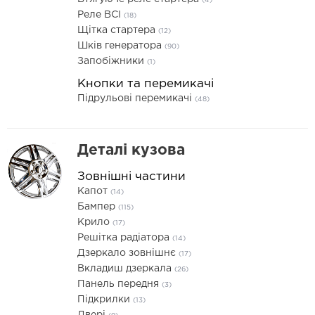
(4)
Реле ВСІ
(18)
Щітка стартера
(12)
Шків генератора
(90)
Запобіжники
(1)
Кнопки та перемикачі
Підрульові перемикачі
(48)
Деталі кузова
Зовнішні частини
Капот
(14)
Бампер
(115)
Крило
(17)
Решітка радіатора
(14)
Дзеркало зовнішнє
(17)
Вкладиш дзеркала
(26)
Панель передня
(3)
Підкрилки
(13)