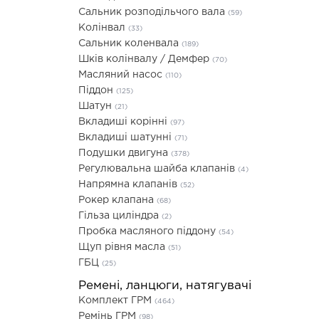
Сальник розподільчого вала
(59)
Колінвал
(33)
Сальник коленвала
(189)
Шків колінвалу / Демфер
(70)
Масляний насос
(110)
Піддон
(125)
Шатун
(21)
Вкладиші корінні
(97)
Вкладиші шатунні
(71)
Подушки двигуна
(378)
Регулювальна шайба клапанів
(4)
Напрямна клапанів
(52)
Рокер клапана
(68)
Гільза циліндра
(2)
Пробка масляного піддону
(54)
Щуп рівня масла
(51)
ГБЦ
(25)
Ремені, ланцюги, натягувачі
Комплект ГРМ
(464)
Ремінь ГРМ
(98)