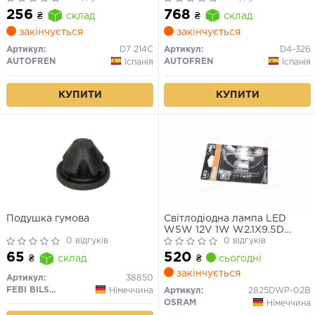
256
768
₴
склад
₴
склад
закінчується
закінчується
Артикул:
D7 214C
Артикул:
D4-326
AUTOFREN
AUTOFREN
Іспанія
Іспанія
КУПИТИ
КУПИТИ
Подушка гумова
Світлодіодна лампа LED
W5W 12V 1W W2.1X9.5D
0 відгуків
LEDriving SL (blister 2шт)
0 відгуків
(вир-во OSRAM)
520
65
₴
сьогодні
₴
склад
закінчується
Артикул:
38850
FEBI BILSTEIN
Німеччина
Артикул:
2825DWP-02B
OSRAM
Німеччина