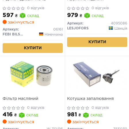
0 відгуків
0 відгуків
597
979
₴
склад
₴
склад
закінчується
Артикул:
4095086
LESJOFORS
Швеція
Артикул:
06161
FEBI BILSTEIN
Німеччина
КУПИТИ
КУПИТИ
Фільтр масляний
Котушка запалювання
0 відгуків
0 відгуків
416
981
₴
склад
₴
склад
закінчується
закінчується