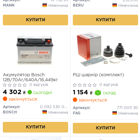
Артикул:
W 712/95
Артикул:
ZSE030
MANN
BERU
Німеччина
Німеччина
КУПИТИ
КУПИТИ
Акумулятор Bosch
РШ шарнір (комплект)
12В/70Аг/640А/16,449кг
0 відгуків
0 відгуків
4 302
1 154
₴
сьогодні
₴
склад
закінчується
закінчується
Артикул:
0 092 S30 080
Артикул:
771 0011 30
BOSCH
Німеччина
FAG
Німеччина
КУПИТИ
КУПИТИ