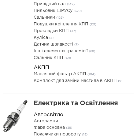
Привідний вал
(142)
Пильовик ШРУСу
(329)
Сальники
(126)
Подушки кріплення КПП
(121)
Прокладки КПП
(37)
Куліса
(8)
Датчик швидкості
(7)
Інші елементи трансмісії
(68)
Сальник КПП
(49)
АКПП
Масляний фільтр АКПП
(104)
Комплект для заміни мастила в АКПП
(9)
Електрика та Освітлення
Автосвітло
Автолампи
Фара основна
(35)
Покажчики повороту
(19)