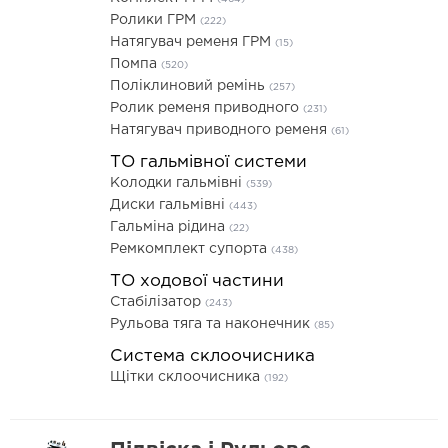
Ролики ГРМ
(222)
Натягувач ременя ГРМ
(15)
Помпа
(520)
Поліклиновий ремінь
(257)
Ролик ременя приводного
(231)
Натягувач приводного ременя
(61)
ТО гальмівної системи
Колодки гальмівні
(539)
Диски гальмівні
(443)
Гальміна рідина
(22)
Ремкомплект супорта
(438)
ТО ходової частини
Стабілізатор
(243)
Рульова тяга та наконечник
(85)
Система склоочисника
Щітки склоочисника
(192)