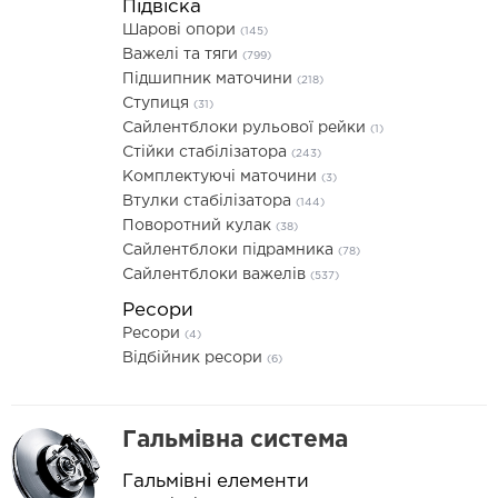
Підвіска
Шарові опори
(145)
Важелі та тяги
(799)
Підшипник маточини
(218)
Ступиця
(31)
Сайлентблоки рульової рейки
(1)
Стійки стабілізатора
(243)
Комплектуючі маточини
(3)
Втулки стабілізатора
(144)
Поворотний кулак
(38)
Сайлентблоки підрамника
(78)
Сайлентблоки важелів
(537)
Ресори
Ресори
(4)
Відбійник ресори
(6)
Гальмівна система
Гальмівні елементи