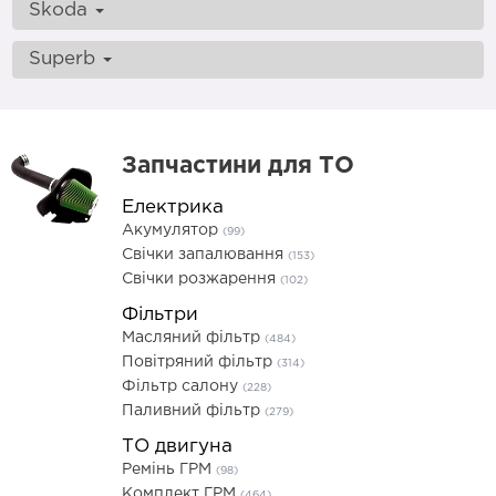
Skoda
Superb
Запчастини для ТО
Електрика
Акумулятор
(99)
Свічки запалювання
(153)
Свічки розжарення
(102)
Фільтри
Масляний фільтр
(484)
Повітряний фільтр
(314)
Фільтр салону
(228)
Паливний фільтр
(279)
ТО двигуна
Ремінь ГРМ
(98)
Комплект ГРМ
(464)