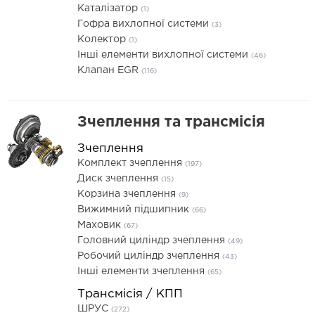
Каталізатор
(1)
Гофра вихлопної системи
(3)
Колектор
(1)
Інші елементи вихлопної системи
(46)
Клапан EGR
(116)
Зчеплення та трансмісія
Зчеплення
Комплект зчеплення
(197)
Диск зчеплення
(15)
Корзина зчеплення
(9)
Вижимний підшипник
(66)
Маховик
(67)
Головний циліндр зчеплення
(49)
Робочий циліндр зчеплення
(43)
Інші елементи зчеплення
(65)
Трансмісія / КПП
ШРУС
(272)