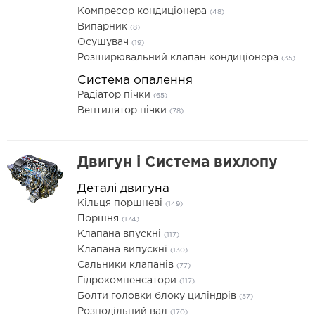
Компресор кондиціонера
(48)
Випарник
(8)
Осушувач
(19)
Розширювальний клапан кондиціонера
(35)
Система опалення
Радіатор пічки
(65)
Вентилятор пічки
(78)
Двигун і Система вихлопу
Деталі двигуна
Кільця поршневі
(149)
Поршня
(174)
Клапана впускні
(117)
Клапана випускні
(130)
Сальники клапанів
(77)
Гідрокомпенсатори
(117)
Болти головки блоку циліндрів
(57)
Розподільний вал
(170)