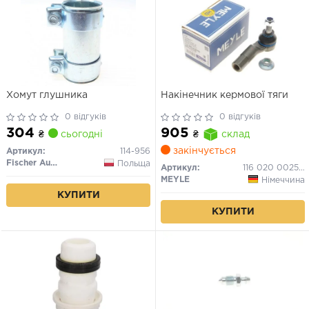
Хомут глушника
Накінечник кермової тяги
0 відгуків
0 відгуків
304
905
₴
сьогодні
₴
склад
закінчується
Артикул:
114-956
Fischer Automotive One (FA1)
Польща
Артикул:
116 020 0025/HD
MEYLE
Німеччина
КУПИТИ
КУПИТИ