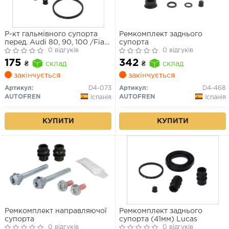
Р-кт гальмівного супорта
Ремкомплект заднього
перед. Audi 80, 90, 100 /Fiat
супорта
Croma, Punto,Tempra /Seat
0 відгуків
0 відгуків
/VW (Lucas 54mm)
175
342
₴
склад
₴
склад
закінчується
закінчується
Артикул:
D4-073
Артикул:
D4-468
AUTOFREN
AUTOFREN
Іспанія
Іспанія
КУПИТИ
КУПИТИ
Ремкомплект направляючої
Ремкомплект заднього
супорта
супорта (41мм) Lucas
0 відгуків
0 відгуків