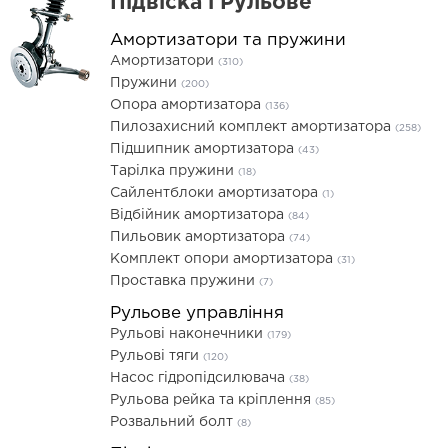
Підвіска і Рульове
Амортизатори та пружини
Амортизатори
(310)
Пружини
(200)
Опора амортизатора
(136)
Пилозахисний комплект амортизатора
(258)
Підшипник амортизатора
(43)
Тарілка пружини
(18)
Сайлентблоки амортизатора
(1)
Відбійник амортизатора
(84)
Пильовик амортизатора
(74)
Комплект опори амортизатора
(31)
Проставка пружини
(7)
Рульове управління
Рульові наконечники
(179)
Рульові тяги
(120)
Насос гідропідсилювача
(38)
Рульова рейка та кріплення
(85)
Розвальний болт
(8)