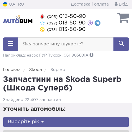
UA
RU
Доставка і оплата
Вхід
013-50-90
(095)
013-50-90
(097)
013-50-90
(073)
Яку запчастину шукаєте?
Наприклад: насос ГУР Туксон, 06H905601A
Головна
Skoda
Superb
Запчастини на Skoda Superb
(Шкода Суперб)
Знайдено 22 407 запчастин
Уточніть автомобіль:
Виберіть рік