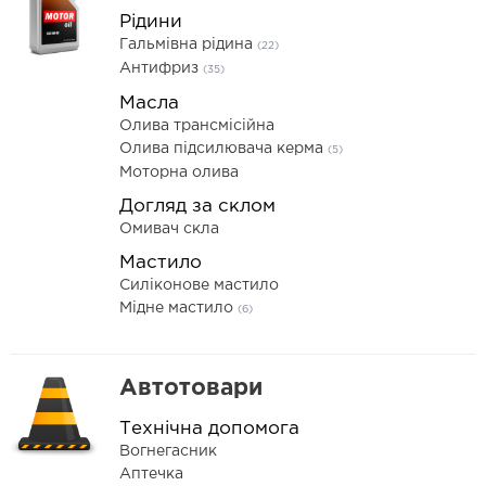
Рідини
Гальмівна рідина
(22)
Антифриз
(35)
Масла
Олива трансмісійна
Олива підсилювача керма
(5)
Моторна олива
Догляд за склом
Омивач скла
Мастило
Силіконове мастило
Мідне мастило
(6)
Автотовари
Технічна допомога
Вогнегасник
Аптечка