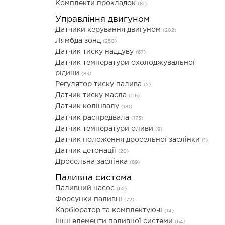
Комплекти прокладок
(81)
Управління двигуном
Датчики керування двигуном
(202)
Лямбда зонд
(250)
Датчик тиску наддуву
(67)
Датчик температури охолоджувальної
рідини
(83)
Регулятор тиску палива
(2)
Датчик тиску масла
(116)
Датчик колінвалу
(181)
Датчик распредвала
(175)
Датчик температури оливи
(9)
Датчик положення дросельної заслінки
(1)
Датчик детонації
(20)
Дросельна заслінка
(89)
Паливна система
Паливний насос
(62)
Форсунки паливні
(72)
Карбюратор та комплектуючі
(14)
Інші елементи паливної системи
(64)