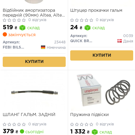
Відбійник амортизатора
Штуцер прокачки гальм
передній (90мм) Altea, Altea
XL, Leon, Leon SC, Leon
0 відгуків
0 відгуків
Sportstоурer, Leon ST, Toledo
519
24
₴
склад
₴
склад
III, Octavia II
закінчується
Артикул:
0039
QUICK BRAKE
Данія
Артикул:
23448
FEBI BILSTEIN
Німеччина
КУПИТИ
КУПИТИ
ШЛАНГ ГАЛЬМ. ЗАДНІЙ
Пружина підвіски
0 відгуків
0 відгуків
379
1 332
₴
сьогодні
₴
склад