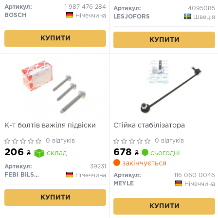
Артикул:
1 987 476 284
Артикул:
4095085
BOSCH
Німеччина
LESJOFORS
Швеція
КУПИТИ
КУПИТИ
К-т болтів важіля підвіски
Стійка стабілізатора
0 відгуків
0 відгуків
678
206
₴
сьогодні
₴
склад
закінчується
Артикул:
39231
FEBI BILSTEIN
Німеччина
Артикул:
116 060 0046
MEYLE
Німеччина
КУПИТИ
КУПИТИ