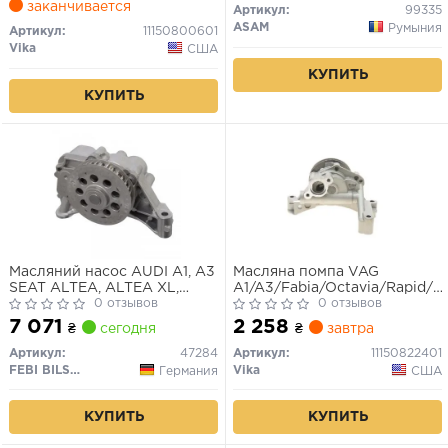
заканчивается
(11150800601) VIKA
Артикул:
99335
ASAM
Румыния
Артикул:
11150800601
Vika
США
КУПИТЬ
КУПИТЬ
Масляний насос AUDI A1, A3
Масляна помпа VAG
SEAT ALTEA, ALTEA XL,
A1/A3/Fabia/Octavia/Rapid/C
IBIZA IV, IBIZA IV SC, IBIZA IV
0 отзывов
III/Crafter/Golf VI/T-5
0 отзывов
ST, LEON, TOLEDO IV SKODA
1.6Tdi/2.0Tdi
7 071
2 258
₴
сегодня
₴
завтра
FABIA II, OCTAVIA II, RAPID,
ROOMSTER, ROOMSTER
Артикул:
47284
Артикул:
11150822401
PRAKTIK, SUPERB II
FEBI BILSTEIN
Vika
Германия
США
1.6D/2.0D 02.04-
КУПИТЬ
КУПИТЬ