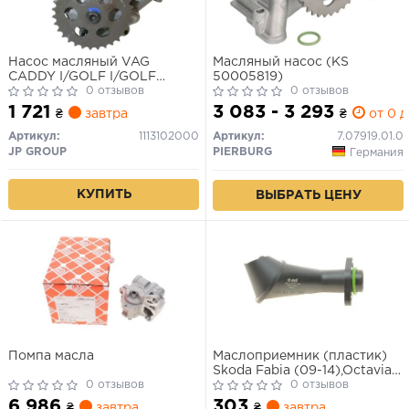
Насос масляный VAG
Масляный насос (KS
CADDY I/GOLF I/GOLF
50005819)
II/JETTA 95-
0 отзывов
0 отзывов
1 721
3 083 - 3 293
₴
завтра
₴
от 0 д
Артикул:
1113102000
Артикул:
7.07919.01.0
JP GROUP
PIERBURG
Германия
КУПИТЬ
ВЫБРАТЬ ЦЕНУ
Помпа масла
Маслоприемник (пластик)
Skoda Fabia (09-14),Octavia
0 отзывов
(04-13)/VW Golf (10-14),Jetta
0 отзывов
(06-18),Passat (11-15),Polo
6 986
303
₴
завтра
₴
завтра