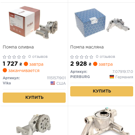
Помпа оливна
Помпа масляна
0 отзывов
0 отзывов
1 727
2 928
₴
завтра
₴
завтра
заканчивается
Артикул:
7.07919.17.0
PIERBURG
Германия
Артикул:
11151571901
Vika
США
КУПИТЬ
КУПИТЬ