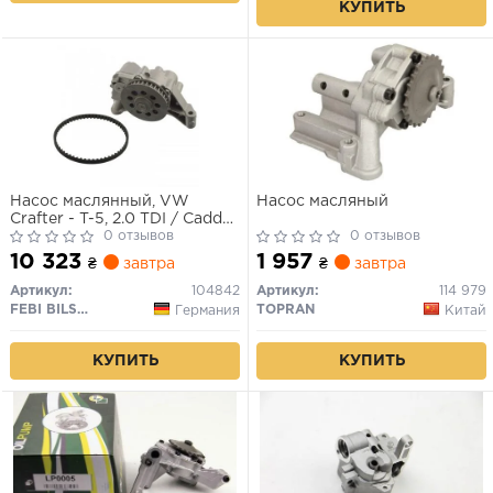
КУПИТЬ
Насос маслянный, VW
Насос масляный
Crafter - T-5, 2.0 TDI / Caddy,
1.6 - 2.0 TDI, 2010>, (+ремень)
0 отзывов
0 отзывов
10 323
1 957
₴
завтра
₴
завтра
Артикул:
104842
Артикул:
114 979
FEBI BILSTEIN
TOPRAN
Германия
Китай
КУПИТЬ
КУПИТЬ