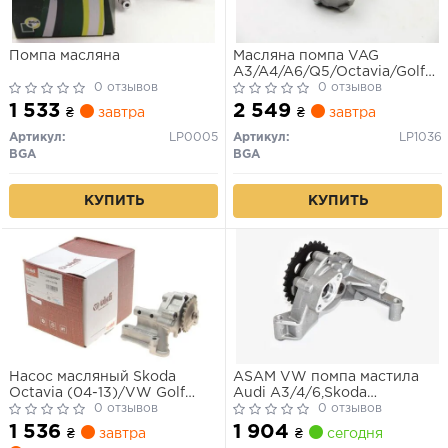
Помпа масляна
Масляна помпа VAG
A3/A4/A6/Q5/Octavia/Golf
0 отзывов
VI/Passat/Passat CC/Tiguan
0 отзывов
2.0 Tdi 06.07-
1 533
2 549
₴
завтра
₴
завтра
Артикул:
LP0005
Артикул:
LP1036
BGA
BGA
КУПИТЬ
КУПИТЬ
Насос масляный Skoda
ASAM VW помпа мастила
Octavia (04-13)/VW Golf
Audi A3/4/6,Skoda
(04-09),Jetta (06-11)/Audi A3
0 отзывов
Octavia,Golf
0 отзывов
(04-08)/Seat Leon (06-
IV,Passat,Sharan,T5 1.9TDI
1 536
1 904
₴
завтра
₴
сегодня
10),Toledo (05-09)