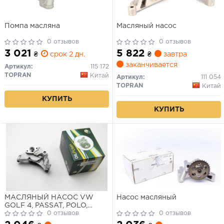
Помпа масляна
Масляный насос
0 отзывов
0 отзывов
3 021
5 822
₴
срок 2 дн.
₴
завтра
заканчивается
Артикул:
115 172
TOPRAN
Китай
Артикул:
111 054
TOPRAN
Китай
КУПИТЬ
КУПИТЬ
МАСЛЯНЫЙ НАСОС VW
Насос масляный
GOLF 4, PASSAT, POLO,
CADDY, TRANSPORTER,AUDI
0 отзывов
0 отзывов
A3, A4, A6, SKODA FABIA,