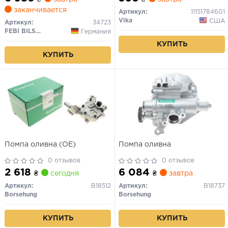
(10-20) (11151784601) VIKA
заканчивается
Артикул:
11151784601
Vika
США
Артикул:
34723
FEBI BILSTEIN
Германия
КУПИТЬ
КУПИТЬ
Помпа оливна (OE)
Помпа оливна
0 отзывов
0 отзывов
2 618
6 084
₴
сегодня
₴
завтра
Артикул:
B18512
Артикул:
B18737
Borsehung
Borsehung
КУПИТЬ
КУПИТЬ