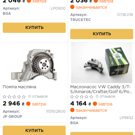
2 046
2 036
₴
завтра
₴
завтра
OCTAVIA 98-
заканчивается
Артикул:
LP0900
BGA
Артикул:
07.18.016
TRUCKTEC
КУПИТЬ
КУПИТЬ
Помпа масляна
Маслонасос VW Caddy 3/T-
5/Amarok/Crafter/Golf 6/Polo
0 отзывов
1.6/2.0TDi (09>) SK Octavia
0 отзывов
A5/Fabia (09>)
2 946
4 164
₴
завтра
₴
завтра
заканчивается
Артикул:
1113102800
JP GROUP
Артикул:
LP9652
BGA
КУПИТЬ