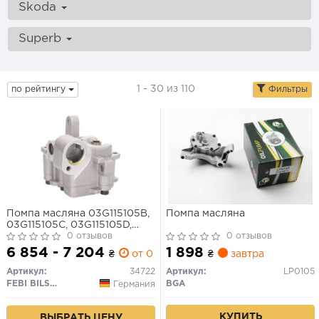
Skoda
Superb
1 - 30 из 110
по рейтингу
Фильтры
Помпа масляна 03G115105B,
Помпа масляна
03G115105C, 03G115105D,
03G115105E, 03G115105F
0 отзывов
0 отзывов
6 854 - 7 204
1 898
₴
от 0 дн.
₴
завтра
Артикул:
34722
Артикул:
LP0105
FEBI BILSTEIN
BGA
Германия
КУПИТЬ
ВЫБРАТЬ ЦЕНУ