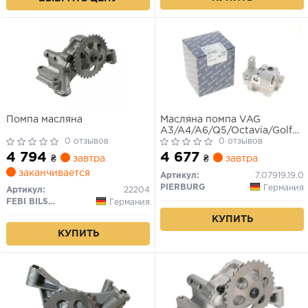
Помпа масляна
Масляна помпа VAG
A3/A4/A6/Q5/Octavia/Golf
0 отзывов
VI/Passat/Passat CC/Tiguan
0 отзывов
2.0 Tdi 06.07-
4 794
4 677
₴
завтра
₴
завтра
заканчивается
Артикул:
7.07919.19.0
PIERBURG
Германия
Артикул:
22204
FEBI BILSTEIN
Германия
КУПИТЬ
КУПИТЬ