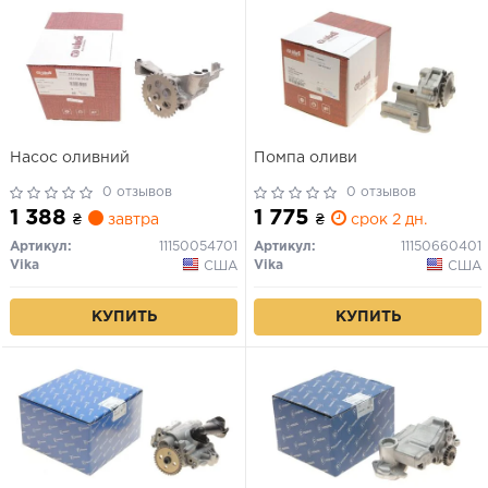
Насос оливний
Помпа оливи
0 отзывов
0 отзывов
1 388
1 775
₴
завтра
₴
срок 2 дн.
Артикул:
11150054701
Артикул:
11150660401
Vika
Vika
США
США
КУПИТЬ
КУПИТЬ