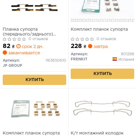
Планка супорта
Комплект планок супорта
(переднього/заднього)
прижимна (к-кт) Peugeot
0 отзывов
0 отзывов
Partner 1.4-2.0HDi
82
228
₴
срок 2 дн.
₴
завтра
заканчивается
Артикул:
901298
FRENKIT
Испания
Артикул:
1163650610
JP GROUP
КУПИТЬ
КУПИТЬ
Комплект планок супорта
К/т монтажний колодок