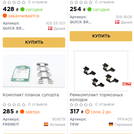
0 отзывов
III 1.6-1.9 TDI 04-15, 420047,
0 отзывов
82509000, FK901606,
428
254
₴
сегодня
₴
сегодня
ERT420047
заканчивается
Артикул:
109-1606
QUICK BRAKE
Дания
Артикул:
105 53 001
QUICK BRAKE
Дания
КУПИТЬ
КУПИТЬ
Комплект планок супорта
Ремкомплект тормозных
колодок
0 отзывов
0 отзывов
285
317
₴
завтра
₴
срок 2 дн.
Артикул:
901679
Артикул:
PFK405
FRENKIT
TRW
Испания
Германия