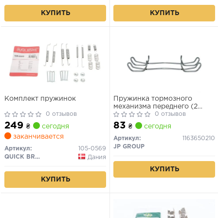
BENZ C-Class W204 07-14,
BMW 1 F40 19-, PEUGEOT
КУПИТЬ
КУПИТЬ
508 10
Комплект пружинок
Пружинка тормозного
механизма переднего (2
0 отзывов
штуки) (система ATE) Ford
0 отзывов
PSA VAG
249
83
₴
сегодня
₴
сегодня
заканчивается
Артикул:
1163650210
JP GROUP
Артикул:
105-0569
QUICK BRAKE
Дания
КУПИТЬ
КУПИТЬ