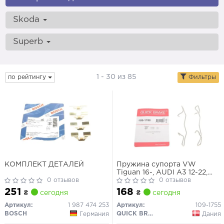
Skoda
Superb
1 - 30 из 85
по рейтингу
Фильтры
КОМПЛЕКТ ДЕТАЛЕЙ
Пружина супорта VW
Tiguan 16-, AUDI A3 12-22,
0 отзывов
SKODA Karoq 17-, TOYOTA
0 отзывов
Yaris 05-12, RENAULT
251
168
₴
сегодня
₴
сегодня
Megane II 03-09, FORD Focus
III 11-18, SEAT Leon 12-20, FIAT
Артикул:
1 987 474 253
Артикул:
109-1755
500X 15-, HONDA Civic
BOSCH
QUICK BRAKE
Германия
Дания
FB/FG 11-17, MERCEDES-