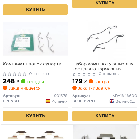
КУПИТЬ
КУПИТЬ
Комплект планок супорта
Набор комплектующих для
комплекта тормозных
0 отзывов
накладок (сторона
0 отзывов
установки: зависимые от
248
179
₴
сегодня
₴
завтра
автомобиля стороны
заканчивается
заканчивается
монтажа)
Артикул:
901678
Артикул:
ADV1848600
FRENKIT
BLUE PRINT
Испания
Великобритания
КУПИТЬ
КУПИТЬ