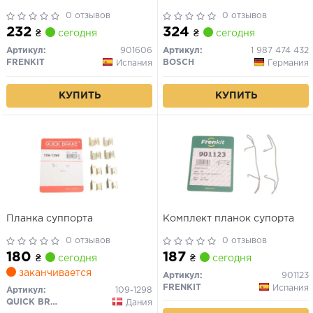
0 отзывов
0 отзывов
232
324
₴
сегодня
₴
сегодня
Артикул:
901606
Артикул:
1 987 474 432
FRENKIT
BOSCH
Испания
Германия
КУПИТЬ
КУПИТЬ
Планка суппорта
Комплект планок супорта
0 отзывов
0 отзывов
180
187
₴
сегодня
₴
сегодня
заканчивается
Артикул:
901123
FRENKIT
Испания
Артикул:
109-1298
QUICK BRAKE
Дания