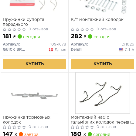
Пружинки супорта
К/т монтажний колодок
переднього
0 отзывов
0 отзывов
181
282
₴
сегодня
₴
сегодня
Артикул:
109-1678
Артикул:
LY1026
QUICK BRAKE
Delphi
Дания
США
КУПИТЬ
КУПИТЬ
Пружинка тормозных
Монтажний набір
колодок
гальмівних колодок передн
0 отзывов
VOLVO S60 I, S80 I, V70 I,
0 отзывов
V70 II, XC70 I ABARTH 124
147
180
₴
завтра
₴
сегодня