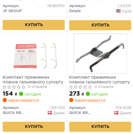
SPIDER AUDI 100 C3, 100 C4,
200 C3, A2, A3, A4 B5, A4 B6,
Артикул:
1163651110
Артикул:
LX0210
A4 B7, A6 C4, A6 C5 1.2D-6.0
JP GROUP
Delphi
США
11.73-
КУПИТЬ
КУПИТЬ
Комплект прижимних
Комплект прижимних
планок гальмівного супорту
планок гальмівного супорту
0 отзывов
0 отзывов
154
273
₴
сегодня
₴
сегодня
заканчивается
заканчивается
Артикул:
109-1123
Артикул:
109-1639
QUICK BRAKE
QUICK BRAKE
Дания
Дания
КУПИТЬ
КУПИТЬ