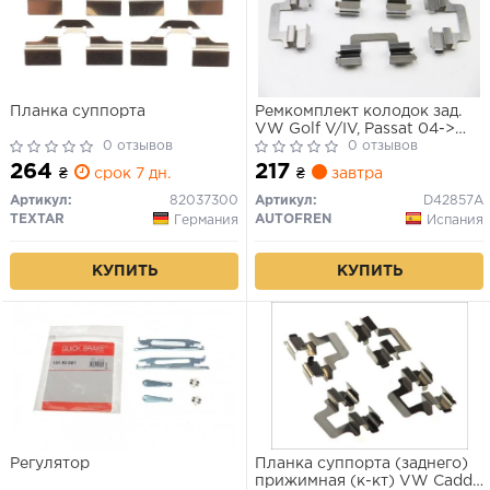
Планка суппорта
Ремкомплект колодок зад.
VW Golf V/IV, Passat 04->
0 отзывов
(AUTOFREN)
0 отзывов
264
217
₴
срок 7 дн.
₴
завтра
Артикул:
82037300
Артикул:
D42857A
TEXTAR
AUTOFREN
Германия
Испания
КУПИТЬ
КУПИТЬ
Регулятор
Планка суппорта (заднего)
прижимная (к-кт) VW Caddy