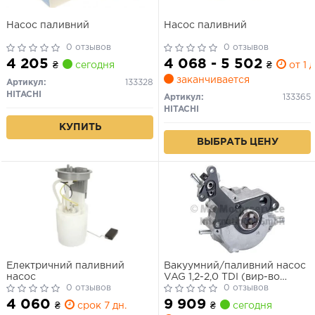
Насос паливний
Насос паливний
0 отзывов
0 отзывов
4 205
4 068 - 5 502
₴
сегодня
₴
от 1 д
заканчивается
Артикул:
133328
HITACHI
Артикул:
133365
HITACHI
КУПИТЬ
ВЫБРАТЬ ЦЕНУ
Електричний паливний
Вакуумний/паливний насос
насос
VAG 1,2-2,0 TDI (вир-во
0 отзывов
Pierburg)
0 отзывов
4 060
9 909
₴
срок 7 дн.
₴
сегодня