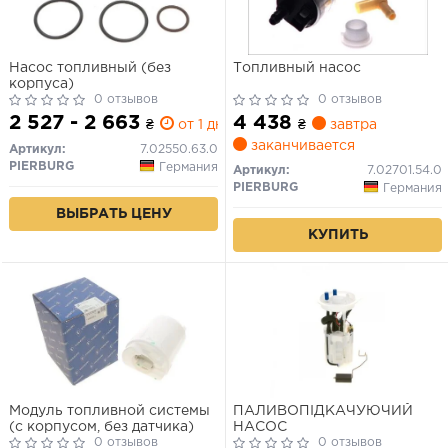
Насос топливный (без
Топливный насос
корпуса)
0 отзывов
0 отзывов
2 527 - 2 663
4 438
₴
от 1 дн.
₴
завтра
заканчивается
Артикул:
7.02550.63.0
PIERBURG
Германия
Артикул:
7.02701.54.0
PIERBURG
Германия
ВЫБРАТЬ ЦЕНУ
КУПИТЬ
Модуль топливной системы
ПАЛИВОПІДКАЧУЮЧИЙ
(с корпусом, без датчика)
НАСОС
0 отзывов
0 отзывов