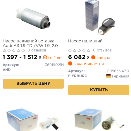
Насос паливний вставка
Насос паливний
Audi A3 1.9 TDI/VW 1.9, 2.0
0 отзывов
0 отзывов
1 397 - 1 512
6 082
₴
от 1 дн.
₴
завтра
заканчивается
Артикул:
36919021N
AND
Артикул:
7.05656.47.0
PIERBURG
Германия
ВЫБРАТЬ ЦЕНУ
КУПИТЬ