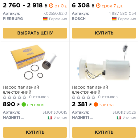
2 760 - 2 918
6 308
₴
от 0 дн.
₴
срок 7 дн.
Артикул:
7.02550.62.0
Артикул:
1 987 580 054
PIERBURG
BOSCH
Германия
Германия
ВЫБРАТЬ ЦЕНУ
КУПИТЬ
Насос паливний
Насос паливний
електричний
електричний
0 отзывов
0 отзывов
890
2 381
₴
сегодня
₴
завтра
Артикул:
313011300015
Артикул:
313011313026
MAGNETI MARELLI
MAGNETI MARELLI
Италия
Италия
КУПИТЬ
КУПИТЬ