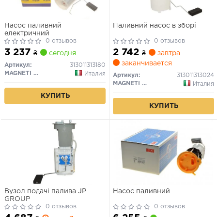
Насос паливний
Паливний насос в зборі
електричний
0 отзывов
0 отзывов
3 237
2 742
₴
сегодня
₴
завтра
заканчивается
Артикул:
313011313180
MAGNETI MARELLI
Италия
Артикул:
313011313024
MAGNETI MARELLI
Италия
КУПИТЬ
КУПИТЬ
Вузол подачі палива JP
Насос паливний
GROUP
0 отзывов
0 отзывов