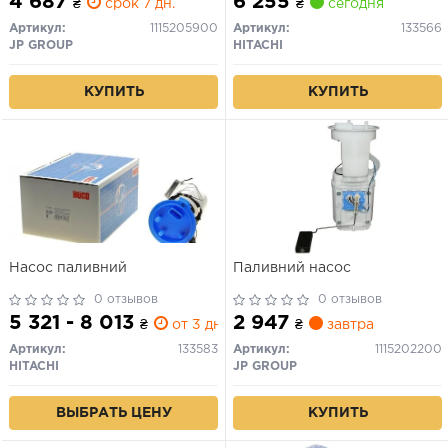
4 687
6 255
₴
срок 7 дн.
₴
сегодня
Артикул:
1115205900
Артикул:
133566
JP GROUP
HITACHI
КУПИТЬ
КУПИТЬ
Насос паливний
Паливний насос
0 отзывов
0 отзывов
5 321 - 8 013
2 947
₴
от 3 дн.
₴
завтра
Артикул:
133583
Артикул:
1115202200
HITACHI
JP GROUP
ВЫБРАТЬ ЦЕНУ
КУПИТЬ