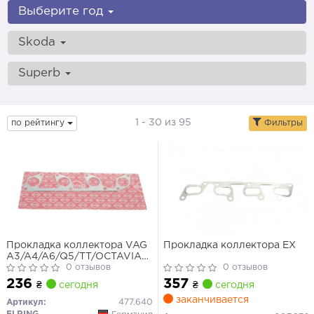
Выберите год
Skoda
Superb
1 - 30 из 95
по рейтингу
Фильтры
Прокладка коллектора VAG
Прокладка коллектора EX
A3/A4/A6/Q5/TT/OCTAVIA/SUPERB/GOLF/JETTA/PASSAT/
03- 2.0TDI выпускного
0 отзывов
0 отзывов
236
357
₴
сегодня
₴
сегодня
заканчивается
Артикул:
477.640