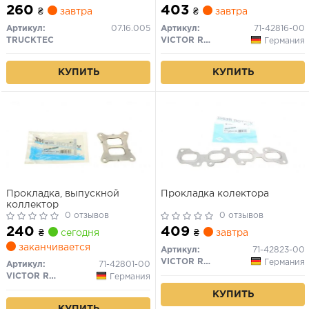
260
403
₴
завтра
₴
завтра
Артикул:
07.16.005
Артикул:
71-42816-00
TRUCKTEC
VICTOR REINZ
Германия
КУПИТЬ
КУПИТЬ
Прокладка, выпускной
Прокладка колектора
коллектор
0 отзывов
0 отзывов
240
409
₴
сегодня
₴
завтра
заканчивается
Артикул:
71-42823-00
VICTOR REINZ
Германия
Артикул:
71-42801-00
VICTOR REINZ
Германия
КУПИТЬ
КУПИТЬ