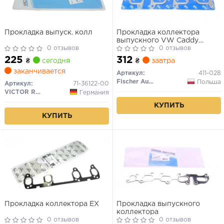
Прокладка выпуск. колл
Прокладка коллектора
выпускного VW Caddy
0 отзывов
1.6/2.0TDI 10-
0 отзывов
225
312
₴
сегодня
₴
завтра
заканчивается
Артикул:
411-028
Fischer Automotive One (FA1)
Польша
Артикул:
71-36122-00
VICTOR REINZ
Германия
КУПИТЬ
КУПИТЬ
Прокладка коллектора EX
Прокладка выпускного
коллектора
0 отзывов
0 отзывов