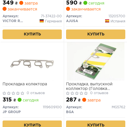
349
590
₴
завтра
₴
сегодня
заканчивается
заканчивается
Артикул:
71-37422-00
Артикул:
13205700
VICTOR REINZ
AJUSA
Германия
Испания
КУПИТЬ
КУПИТЬ
Прокладка колектора
Прокладка, выпускной
коллектор (Головка
0 отзывов
цилиндра)
0 отзывов
315
287
₴
сегодня
₴
завтра
Артикул:
1119609100
Артикул:
MG5762
JP GROUP
BGA
КУПИТЬ
КУПИТЬ