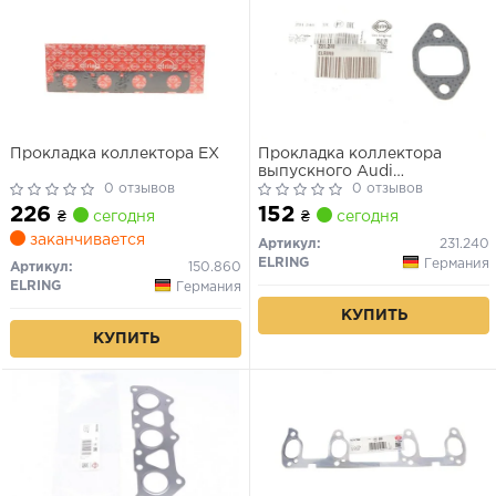
Прокладка коллектора EX
Прокладка коллектора
выпускного Audi
0 отзывов
A4/A6/A8/Skoda Superb
0 отзывов
I/VW Passat 2.5D/3.3D/4.0D
226
152
₴
сегодня
₴
сегодня
97-08
заканчивается
Артикул:
231.240
ELRING
Германия
Артикул:
150.860
ELRING
Германия
КУПИТЬ
КУПИТЬ