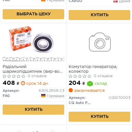
FAG
Германия
CARGO
Дания
ВЫБРАТЬ ЦЕНУ
КУПИТЬ
Радіальний
Комутатор генератора,
шарикопідшипник (вир-во
колектор
FAG)
0 отзывов
0 отзывов
408
204
₴
срок 14 дн.
₴
склад
заканчивается
Артикул:
6305.2RSR.C3
FAG
Германия
Артикул:
CQ1070003
CQ Auto Parts
КУПИТЬ
КУПИТЬ