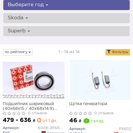
Выберите год
Skoda
Superb
1 - 14 из 14
по рейтингу
Фильтры
Подшипник шариковый
Щітка генератора
(40x68x15 / 40x68x14.9)
(OEM - NACHNI)
0 отзывов
0 отзывов
479 - 636
46
₴
от 1 дн.
₴
склад
Артикул:
6008-2RSR-C3
Артикул:
PX602