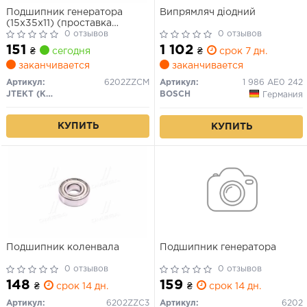
Подшипник генератора
Випрямляч діодний
(15х35х11) (проставка
подшипника - CARGO
0 отзывов
0 отзывов
135508)
151
1 102
₴
сегодня
₴
срок 7 дн.
заканчивается
заканчивается
Артикул:
6202ZZCM
Артикул:
1 986 AE0 242
JTEKT (Koyo)
BOSCH
Германия
КУПИТЬ
КУПИТЬ
Подшипник коленвала
Подшипник генератора
0 отзывов
0 отзывов
148
159
₴
срок 14 дн.
₴
срок 14 дн.
Артикул:
6202ZZC3
Артикул:
6202