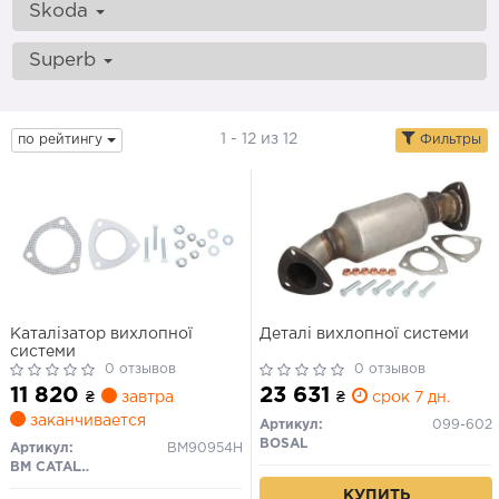
Skoda
Superb
1 - 12 из 12
по рейтингу
Фильтры
Каталізатор вихлопної
Деталі вихлопної системи
системи
0 отзывов
0 отзывов
11 820
23 631
₴
завтра
₴
срок 7 дн.
заканчивается
Артикул:
099-602
BOSAL
Артикул:
BM90954H
BM CATALYSTS
КУПИТЬ