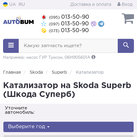
UA
RU
Доставка и оплата
Вход
013-50-90
(095)
013-50-90
(097)
013-50-90
(073)
Какую запчасть ищете?
Например: насос ГУР Туксон, 06H905601A
Главная
Skoda
Superb
Катализатор
Катализатор на Skoda Superb
(Шкода Суперб)
Уточните
автомобиль:
Выберите год