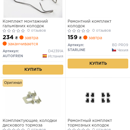
Комплект монтажний
Ремонтний комплект
гальмівних колодок
колодок
0 отзывов
0 отзывов
234
159
₴
завтра
₴
завтра
заканчивается
Артикул:
BD PR09
STARLINE
Чехия
Артикул:
D42391A
AUTOFREN
Испания
КУПИТЬ
КУПИТЬ
Оригинал
Комплектующие, колодки
Ремонтный комплект
дискового тормоза
тормозных колодок
0 отзывов
0 отзывов