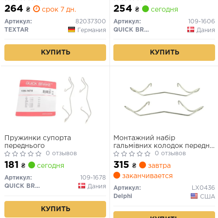
82509000, FK901606,
264
254
₴
срок 7 дн.
₴
сегодня
ERT420047
Артикул:
82037300
Артикул:
109-1606
TEXTAR
QUICK BRAKE
Германия
Дания
КУПИТЬ
КУПИТЬ
Пружинки супорта
Монтажний набір
переднього
гальмівних колодок передн
0 отзывов
AUDI A1, A3, A4 ALLROAD
0 отзывов
B8, A4 ALLROAD B9, A4 B8,
181
315
₴
сегодня
₴
завтра
A4 B9, A5, Q3, TT CITROEN
заканчивается
C4, C4 I PEUGEOT 207, 307,
Артикул:
109-1678
307/KOMBI, 308, 308 I 1.0-
QUICK BRAKE
Дания
Артикул:
LX0436
Electric 11.95-
Delphi
США
КУПИТЬ