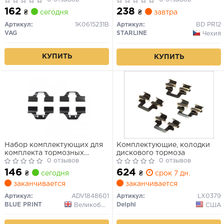
162
238
₴
сегодня
₴
завтра
Артикул:
1K0615231B
Артикул:
BD PR12
VAG
STARLINE
Чехия
КУПИТЬ
КУПИТЬ
Набор комплектующих для
Комплектующие, колодки
комплекта тормозных
дискового тормоза
накладок (сторона
0 отзывов
0 отзывов
установки: задний мост)
146
624
₴
сегодня
₴
срок 7 дн.
заканчивается
заканчивается
Артикул:
ADV1848601
Артикул:
LX0379
BLUE PRINT
Delphi
Великобритания
США