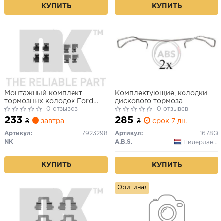
КУПИТЬ
КУПИТЬ
Монтажный комплект
Комплектующие, колодки
тормозных колодок Ford
дискового тормоза
Honda GM PSA Toyota VAG
0 отзывов
0 отзывов
99-
233
285
₴
завтра
₴
срок 7 дн.
Артикул:
7923298
Артикул:
1678Q
NK
A.B.S.
Нидерланды
КУПИТЬ
КУПИТЬ
Оригинал