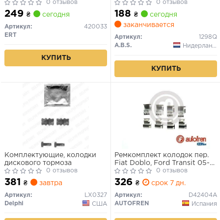
0 отзывов
OPEL, PEUGEOT, SKODA,
0 отзывов
TOYOTA (пр-во ABS)
249
188
₴
сегодня
₴
сегодня
заканчивается
Артикул:
420033
ERT
Артикул:
1298Q
A.B.S.
Нидерланды
КУПИТЬ
КУПИТЬ
Комплектующие, колодки
Ремкомплект колодок пер.
дискового тормоза
Fiat Doblo, Ford Transit 05->,
0 отзывов
зад. VW Caddy 10->
0 отзывов
(AUTOFREN)
381
326
₴
завтра
₴
срок 7 дн.
Артикул:
LX0327
Артикул:
D42404A
Delphi
AUTOFREN
США
Испания