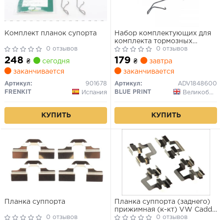
Комплект планок супорта
Набор комплектующих для
комплекта тормозных
0 отзывов
накладок (сторона
0 отзывов
установки: зависимые от
248
179
₴
сегодня
₴
завтра
автомобиля стороны
заканчивается
заканчивается
монтажа)
Артикул:
901678
Артикул:
ADV1848600
FRENKIT
BLUE PRINT
Испания
Великобритания
КУПИТЬ
КУПИТЬ
Планка суппорта
Планка суппорта (заднего)
прижимная (к-кт) VW Caddy
0 отзывов
III 1.6-1.9 TDI 04-15, 420047,
0 отзывов