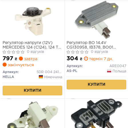
Регулятор напруги (12V)
Регулятор BO 14.4V
MERCEDES 124 (C124), 124 T-
CG130958, IB378, BO01
MODEL (S124), 124 (W124),
0 відгуків
92052015,-016,-020
0 відгуків
190 (W201), E (W124) VOLVO
797
304
₴
завтра
₴
термін 7 дн.
740 ABARTH RITMO ALFA
закінчується
ROMEO 33, 75, 90, ALFETTA,
Артикул:
ARE0047
ARNA, GTV, SPIDER 0.9-5.0
AS-PL
Польща
Артикул:
5DR 004 241-121
08.73-
HELLA
Німеччина
КУПИТИ
КУПИТИ