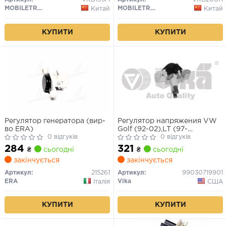
MOBILETRON
MOBILETRON
Китай
Китай
КУПИТИ
КУПИТИ
Регулятор генератора (вир-
Регулятор напряжения VW
во ERA)
Golf (92-02),LT (97-
0 відгуків
03),Passat (88-00),T4 (91-
0 відгуків
04)/Audi A4 (95-99),A6 (95-
284
321
₴
сьогодні
₴
сьогодні
01),A8 (94-03)
закінчується
закінчується
(99030719901) VIKA
Артикул:
215261
Артикул:
99030719901
ERA
Vika
Італія
США
КУПИТИ
КУПИТИ