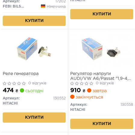
HITACHI
Артикул:
17202
05.73-
FEBI BILSTEIN
Німеччина
КУПИТИ
КУПИТИ
Реле генератора
Регулятор напруги
AUDI/VW A6/Passat "1,9-4,2
0 відгуків
"90-12
0 відгуків
474
910
₴
сьогодні
₴
завтра
закінчується
Артикул:
130552
HITACHI
Артикул:
130558
HITACHI
КУПИТИ
КУПИТИ