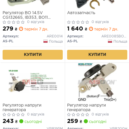
Регулятор BO 14.5V
Автозапчасть
CG132665, IB353, BO11
97311004,-005.06
0 відгуків
0 відгуків
279
1 640
₴
термін 7 дн.
₴
термін 7 дн.
Артикул:
ARE0014
Артикул:
ARE0085BOSCH
AS-PL
AS-PL
Польща
Польща
КУПИТИ
КУПИТИ
Регулятор напруги
Регулятор напруги
генератора
генератора
0 відгуків
0 відгуків
243
259
₴
сьогодні
₴
сьогодні
Артикул:
VRB195M
Артикул:
VRB200H