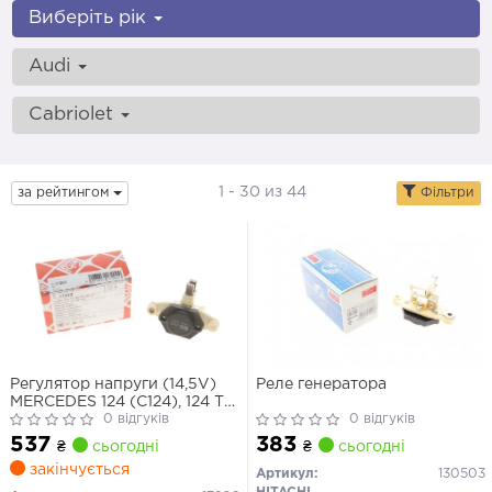
Виберіть рік
Audi
Cabriolet
1 - 30 из 44
за рейтингом
Фільтри
Регулятор напруги (14,5V)
Реле генератора
MERCEDES 124 (C124), 124 T-
MODEL (S124), 124 (W124),
0 відгуків
0 відгуків
190 (W201), E (W124) AUDI
537
383
₴
сьогодні
₴
сьогодні
100 C2, 100 C3, 100 C4, 200
закінчується
C3, 80 B2, 80 B3, 80 B4, 90
Артикул:
130503
B2, 90 B3, A6 C4 1.0-5.0