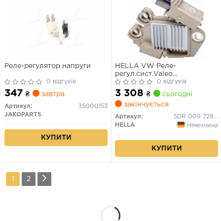
Реле-регулятор напруги
HELLA VW Реле-
регул.сист.Valeo
0 відгуків
Golf,Passat,Audi
0 відгуків
A4,A6,Fabia,Octavia,SuperB
347
3 308
₴
завтра
₴
сьогодні
закінчується
Артикул:
35000153
JAKOPARTS
Артикул:
5DR 009 728-251
HELLA
Німеччина
КУПИТИ
КУПИТИ
1
2