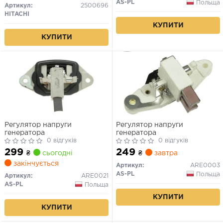
AS-PL
Польща
Артикул:
2500696
HITACHI
КУПИТИ
КУПИТИ
Регулятор напруги
Регулятор напруги
генератора
генератора
0 відгуків
0 відгуків
299
249
₴
сьогодні
₴
завтра
закінчується
Артикул:
ARE0003
AS-PL
Польща
Артикул:
ARE0021
AS-PL
Польща
КУПИТИ
КУПИТИ