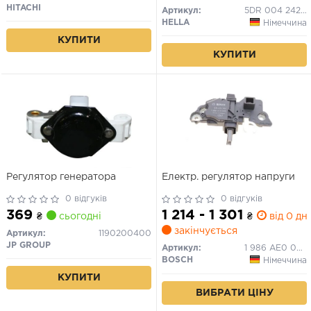
NISSAN PRIMERA 1.0-4.2
HITACHI
Артикул:
5DR 004 242-051
06.87-03.10
HELLA
Німеччина
КУПИТИ
КУПИТИ
Регулятор генератора
Електр. регулятор напруги
0 відгуків
0 відгуків
369
1 214 - 1 301
₴
сьогодні
₴
від 0 дн.
закінчується
Артикул:
1190200400
JP GROUP
Артикул:
1 986 AE0 066
BOSCH
Німеччина
КУПИТИ
ВИБРАТИ ЦІНУ