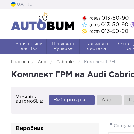
UA
RU
013-50-90
(095)
013-50-90
(097)
013-50-90
(073)
Запчастини
Підвіска і
Гальмівна
Охоло
для ТО
Рульове
система
оп
Головна
Audi
Cabriolet
Комплект ГРМ
Комплект ГРМ на Audi Cabrio
Уточніть
Виберіть рік
Audi
C
автомобіль:
Сортуван
Виробник