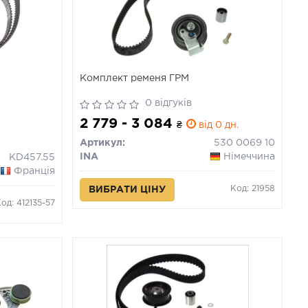
Комплект ременя ГРМ
0 відгуків
2 779 - 3 084
₴
від 0 дн.
Артикул:
530 0069 10
INA
Німеччина
KD457.55
Франція
Код: 21958
ВИБРАТИ ЦІНУ
од: 412135-57