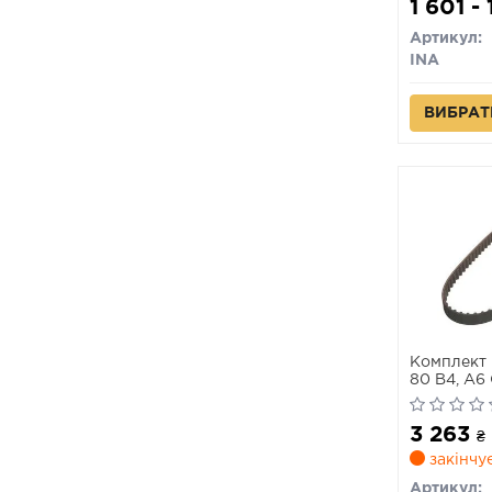
1 601 -
Артикул:
INA
ВИБРАТ
Комплект 
80 B4, A6
B3 VW GOL
3 263
₴
закінчу
Артикул: