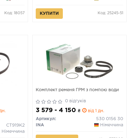
Код: 18057
Код: 25245-51
КУПИТИ
Комплект ременя ГРМ з помпою води
0 відгуків
3 579 - 4 150
дн.
₴
від 1 дн.
Артикул:
530 0156 30
INA
Німеччина
CT919K2
Німеччина