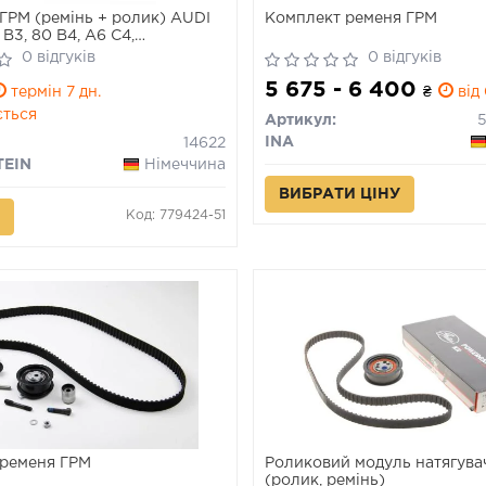
ГРМ (ремінь + ролик) AUDI
Комплект ременя ГРМ
 B3, 80 B4, A6 C4,
 B3, COUPE B3 2.0 08.88-
0 відгуків
0 відгуків
5 675 - 6 400
термін 7 дн.
₴
від 
ється
Артикул:
INA
14622
TEIN
Німеччина
ВИБРАТИ ЦІНУ
Код: 779424-51
ременя ГРМ
Роликовий модуль натягува
(ролик, ремінь)