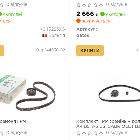
0 відгуків
0 відгуків
2 666
сьогодні
₴
сьогодні
ється
закінчується
K045223XS
Артикул:
Бельгія
Gates
Код: 144930-82
Ко
КУПИТИ
ременя ГРМ
Комплект ГРМ (ремінь + ро
A4 B5, A6 C5, CABRIOLET 
PASSAT B5 1.8 11.94-01.05
0 відгуків
0 відгуків