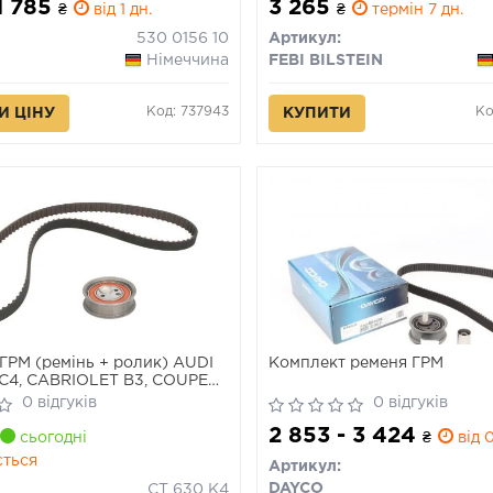
 1 785
3 265
₴
від 1 дн.
₴
термін 7 дн.
530 0156 10
Артикул:
Німеччина
FEBI BILSTEIN
Код: 737943
Ко
И ЦІНУ
КУПИТИ
ГРМ (ремінь + ролик) AUDI
Комплект ременя ГРМ
 C4, CABRIOLET B3, COUPE
F IV 2.0/2.8 05.89-06.02
0 відгуків
0 відгуків
2 853 - 3 424
сьогодні
₴
від 0
ється
Артикул:
DAYCO
CT 630 K4