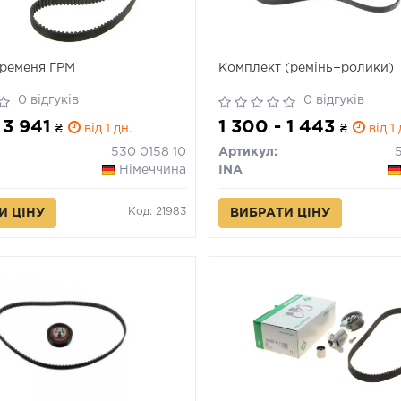
ременя ГРМ
Комплект (ремінь+ролики)
0 відгуків
0 відгуків
 3 941
1 300 - 1 443
₴
від 1 дн.
₴
від 1 
530 0158 10
Артикул:
Німеччина
INA
Код: 21983
И ЦІНУ
ВИБРАТИ ЦІНУ