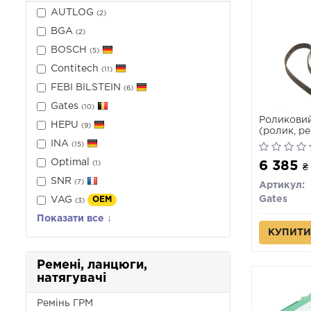
AUTLOG
(2)
BGA
(2)
BOSCH
(5)
Contitech
(11)
FEBI BILSTEIN
(6)
Gates
(10)
Роликовий
HEPU
(9)
(ролик, ре
INA
(15)
Optimal
6 385
(1)
₴
SNR
(7)
Артикул:
Gates
VAG
OEM
(3)
Показати все ↓
КУПИТИ
Ремені, ланцюги,
натягувачі
Ремінь ГРМ