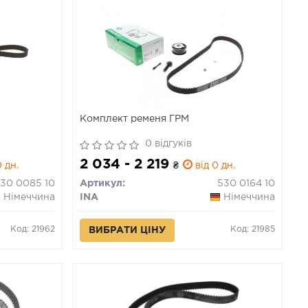
Комплект ременя ГРМ
0 відгуків
2 034 - 2 219
 дн.
₴
від 0 дн.
30 0085 10
Артикул:
530 0164 10
Німеччина
INA
Німеччина
Код: 21962
Код: 21985
ВИБРАТИ ЦІНУ