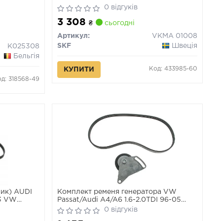
0 відгуків
3 308
₴
сьогодні
Артикул:
VKMA 01008
SKF
Швеція
K025308
Бельгія
Код: 433985-60
КУПИТИ
д: 318568-49
лик) AUDI
Комплект ременя генератора VW
B3 VW
Passat/Audi A4/A6 1.6-2.0TDI 96-05
(4PK855)
0 відгуків