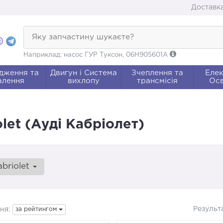
Доставка
Яку запчастину шукаєте?
Наприклад: насос ГУР Туксон, 06H905601A
дження та
Двигун і Система
Зчеплення та
Елек
алення
вихлопу
трансмісія
Осв
let (Ауді Кабріолет)
abriolet
Результ
ня:
за рейтингом