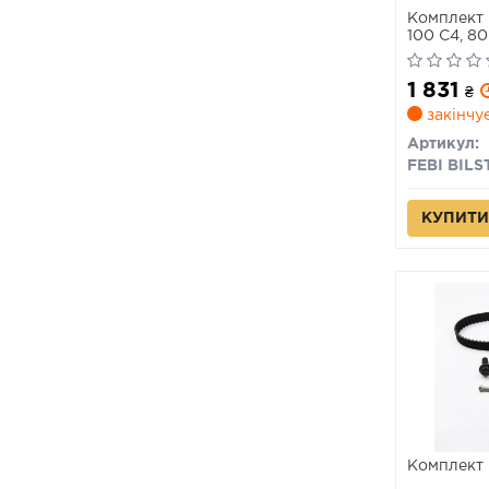
Комплект 
100 C4, 80
CABRIOLET
07.98
1 831
₴
закінчу
Артикул:
FEBI BILS
КУПИТИ
Комплект 