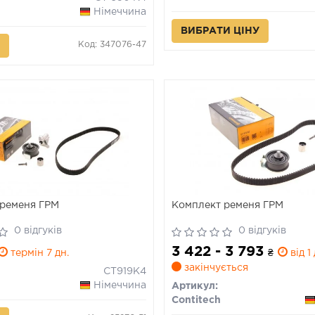
Німеччина
ВИБРАТИ ЦІНУ
Код: 347076-47
ременя ГРМ
Комплект ременя ГРМ
0 відгуків
0 відгуків
3 422 - 3 793
термін 7 дн.
₴
від 1 
закінчується
CT919K4
Німеччина
Артикул:
Contitech