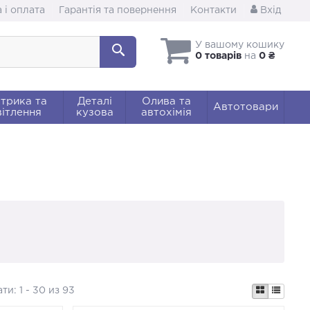
 і оплата
Гарантія та повернення
Контакти
Вхід
У вашому кошику
0 товарів
на
0 ₴
трика та
Деталі
Олива та
Автотовари
ітлення
кузова
автохімія
ати:
1 - 30 из 93