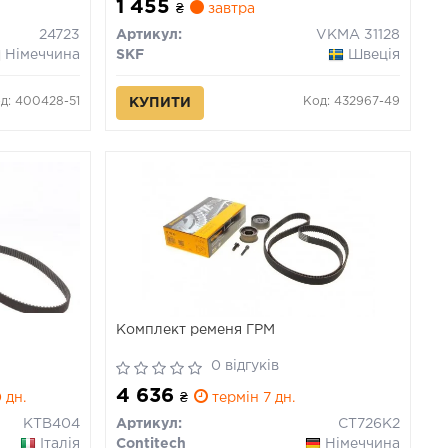
1 455
₴
завтра
24723
Артикул:
VKMA 31128
Німеччина
SKF
Швеція
д: 400428-51
Код: 432967-49
КУПИТИ
Комплект ременя ГРМ
0 відгуків
4 636
 дн.
₴
термін 7 дн.
KTB404
Артикул:
CT726K2
Італія
Contitech
Німеччина