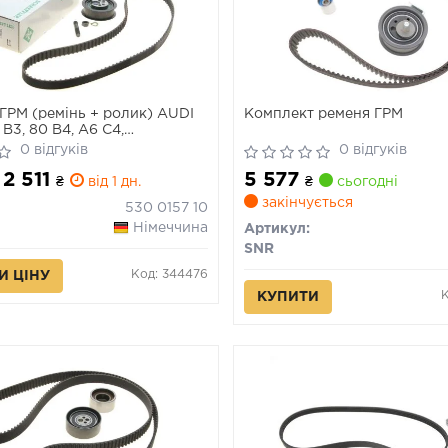
ГРМ (ремінь + ролик) AUDI
Комплект ременя ГРМ
 B3, 80 B4, A6 C4,
 B3, COUPE B3 2.0 08.88-
0 відгуків
0 відгуків
 2 511
5 577
₴
від 1 дн.
₴
сьогодні
закінчується
530 0157 10
Німеччина
Артикул:
SNR
Код: 344476
И ЦІНУ
К
КУПИТИ