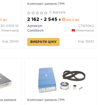
Комплект ременя ГРМ
0 відгуків
2 162 - 2 545
0 дн.
₴
від 0 дн.
530 0359 10
Артикул:
CT630K2
Німеччина
Contitech
Німеччина
Код: 22040
Код: 25243
ВИБРАТИ ЦІНУ
ча ременя
Комплект ременя ГРМ