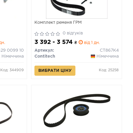
Комплект ременя ГРМ
0 відгуків
3 392 - 3 574
дн.
₴
від 1 дн.
529 0099 10
Артикул:
CT867K4
Німеччина
Contitech
Німеччина
Код: 344909
Код: 25258
ВИБРАТИ ЦІНУ