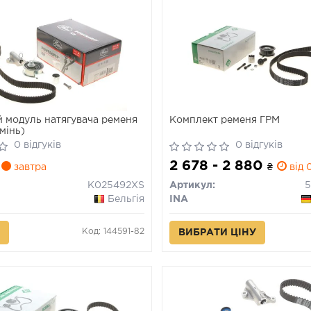
 модуль натягувача ременя
Комплект ременя ГРМ
мінь)
0 відгуків
0 відгуків
2 678 - 2 880
завтра
₴
від 0
K025492XS
Артикул:
5
Бельгія
INA
Код: 144591-82
ВИБРАТИ ЦІНУ