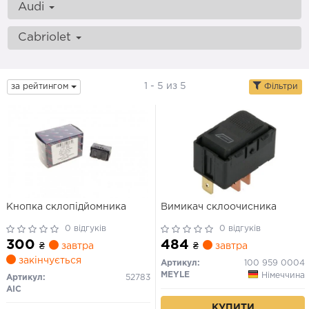
Audi
Cabriolet
1 - 5 из 5
за рейтингом
Фільтри
Кнопка склопідйомника
Вимикач склоочисника
0 відгуків
0 відгуків
300
484
₴
завтра
₴
завтра
закінчується
Артикул:
100 959 0004
MEYLE
Німеччина
Артикул:
52783
AIC
КУПИТИ