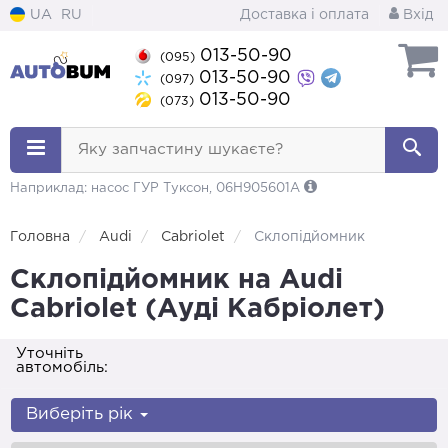
UA
RU
Доставка і оплата
Вхід
013-50-90
(095)
013-50-90
(097)
013-50-90
(073)
Яку запчастину шукаєте?
Наприклад: насос ГУР Туксон, 06H905601A
Головна
Audi
Cabriolet
Склопідйомник
Склопідйомник на Audi
Cabriolet (Ауді Кабріолет)
Уточніть
автомобіль:
Виберіть рік