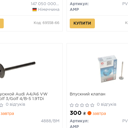
147 050 0002 00
Артикул:
Німеччина
AMP
Код: 69558-66
К
КУПИТИ
ускной Audi A4/A6 VW
Впускний клапан
lf 3/Golf 4/B-5 1.9TDi
0 відгуків
0 відгуків
300
завтра
₴
завтра
4888/BM
Артикул:
AMP