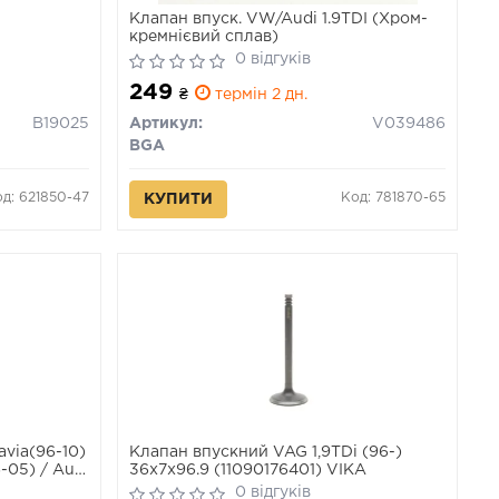
Клапан впуск. VW/Audi 1.9TDI (Хром-
кремнієвий сплав)
0 відгуків
249
₴
термін 2 дн.
B19025
Артикул:
V039486
BGA
д: 621850-47
Код: 781870-65
КУПИТИ
via(96-10)
Клапан впускний VAG 1,9TDi (96-)
6-05) / Audi
36х7х96.9 (11090176401) VIKA
98-06)
0 відгуків