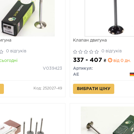
игуна
Клапан двигуна
0 відгуків
0 відгуків
337 - 407
сьогодні
₴
від 0 дн.
V039423
Артикул:
AE
Код: 252027-49
ВИБРАТИ ЦІНУ