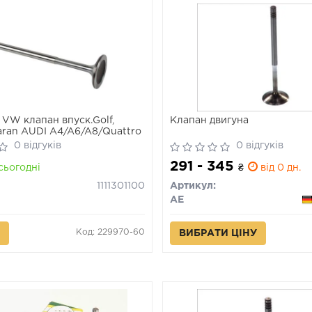
VW клапан впуск.Golf,
Клапан двигуна
haran AUDI A4/A6/A8/Quattro
0 відгуків
0 відгуків
291 - 345
сьогодні
₴
від 0 дн.
1111301100
Артикул:
AE
Код: 229970-60
ВИБРАТИ ЦІНУ