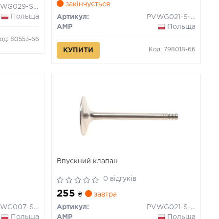
закінчується
PVWG029-S-0-N
Польща
Артикул:
PVWG021-S-0-D
AMP
Польща
од: 80553-66
Код: 798018-66
КУПИТИ
Впускний клапан
0 відгуків
255
₴
завтра
PVWG007-S-0-N
Артикул:
PVWG021-S-0-N
Польща
AMP
Польща