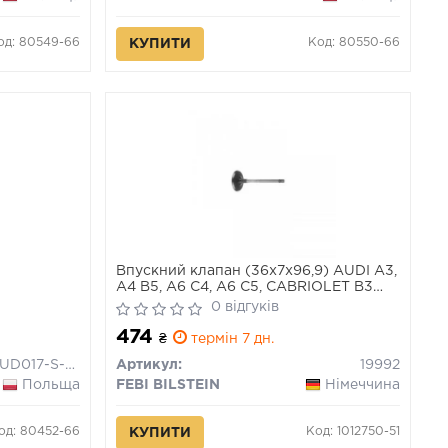
од: 80549-66
Код: 80550-66
КУПИТИ
Впускний клапан (36x7x96,9) AUDI A3,
A4 B5, A6 C4, A6 C5, CABRIOLET B3
SKODA OCTAVIA I VW BORA, BORA I,
0 відгуків
CADDY II, GOLF III, GOLF IV, NEW
474
BEETLE, PASSAT B3/B4, PASSAT B5
₴
термін 7 дн.
1.9D/1.9DH 08.91-03.10
PAUD017-S-0-N
Артикул:
19992
Польща
FEBI BILSTEIN
Німеччина
од: 80452-66
Код: 1012750-51
КУПИТИ