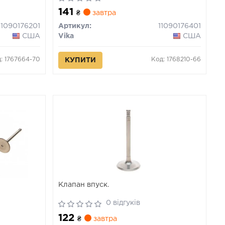
141
₴
завтра
11090176201
Артикул:
11090176401
США
Vika
США
: 1767664-70
Код: 1768210-66
КУПИТИ
Клапан впуск.
0 відгуків
122
₴
завтра