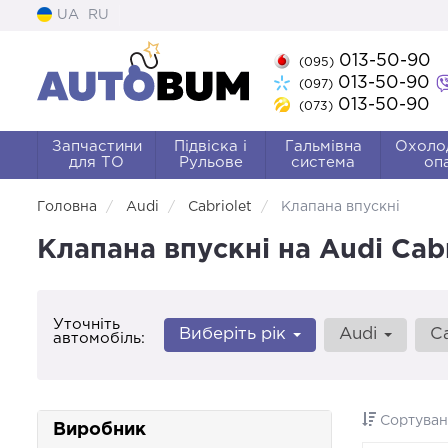
UA
RU
013-50-90
(095)
013-50-90
(097)
013-50-90
(073)
Запчастини
Підвіска і
Гальмівна
Охоло
для ТО
Рульове
система
оп
Головна
Audi
Cabriolet
Клапана впускні
Клапана впускні на Audi Cabr
Уточніть
Виберіть рік
Audi
C
автомобіль:
Сортуван
Виробник