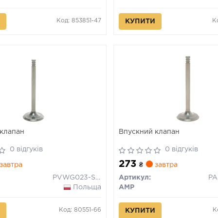
Код: 853851-47
К
КУПИТИ
клапан
Впускний клапан
0 відгуків
0 відгуків
273
завтра
₴
завтра
PVWG023-S-0-N
Артикул:
Польща
AMP
Код: 80551-66
К
КУПИТИ