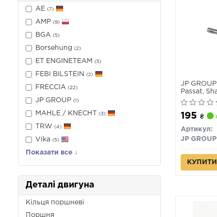
AE
(7)
AMP
(9)
BGA
(5)
Borsehung
(2)
ET ENGINETEAM
(5)
FEBI BILSTEIN
(2)
JP GROUP 
FRECCIA
(22)
Passat, S
JP GROUP
(1)
MAHLE / KNECHT
195
(3)
₴
TRW
(4)
Артикул:
JP GROUP
Vika
(5)
Показати все ↓
КУПИТИ
Деталі двигуна
Кільця поршневі
Поршня