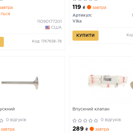
01) VIKA
(11090176201) VIKA
119
автра
₴
завтра
ється
Артикул:
Vika
11090177201
США
Код
КУПИТИ
Код: 1767658-78
ускний
Впускний клапан
0 відгуків
0 відгуків
289
завтра
₴
завтра