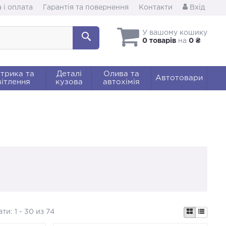
 і оплата
Гарантія та повернення
Контакти
Вхід
У вашому кошику
0 товарів
на
0 ₴
трика та
Деталі
Олива та
Автотовари
ітлення
кузова
автохімія
ати:
1 - 30 из 74