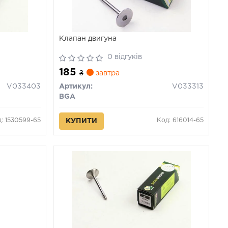
Клапан двигуна
0 відгуків
185
₴
завтра
V033403
Артикул:
V033313
BGA
: 1530599-65
Код: 616014-65
КУПИТИ