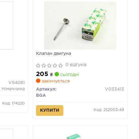
Клапан двигуна
0 відгуків
205
₴
сьогодні
закінчується
V94081
Німеччина
Артикул:
V033413
BGA
Код: 174220
Код: 252003-49
КУПИТИ