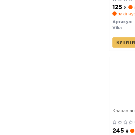
(110901772
125
₴
з
закінчу
Артикул:
Vika
КУПИТИ
Клапан вп
245
₴