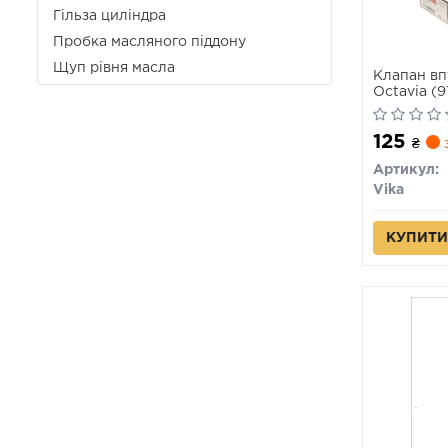
Гільза циліндра
Пробка масляного піддону
Щуп рівня масла
Клапан вп
Octavia (9
(06-), Pass
(03-06) (1
125
₴
з
Артикул:
Vika
КУПИТИ