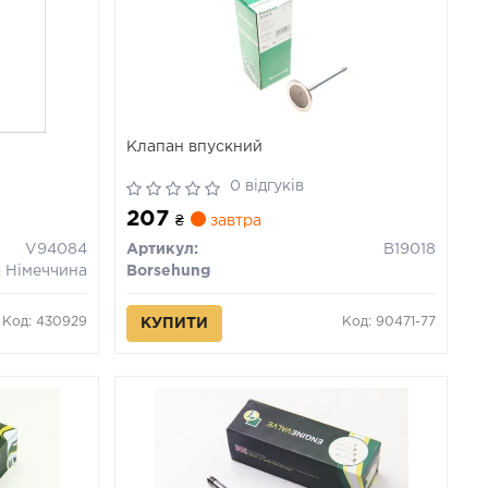
Клапан впускний
0 відгуків
207
₴
завтра
V94084
Артикул:
B19018
Німеччина
Borsehung
Код: 430929
Код: 90471-77
КУПИТИ