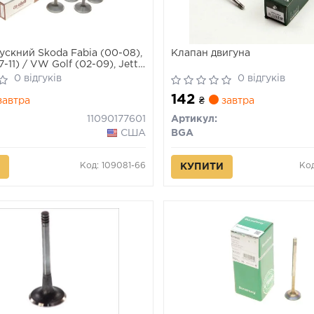
ускний Skoda Fabia (00-08),
Клапан двигуна
7-11) / VW Golf (02-09), Jetta
at (03-05), Polo (96-10), T5
0 відгуків
0 відгуків
1090177601) VIKA
142
автра
₴
завтра
11090177601
Артикул:
США
BGA
Код: 109081-66
Код
КУПИТИ