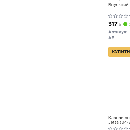
Впускний 
317
₴
с
Артикул:
AE
КУПИТИ
Клапан вп
Jetta (84-
/ Seat Ibiz