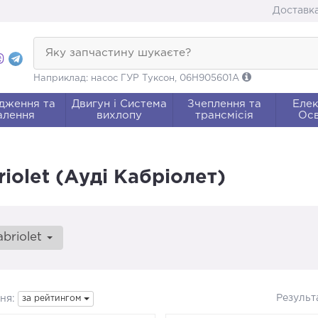
Доставка
Яку запчастину шукаєте?
Наприклад: насос ГУР Туксон, 06H905601A
дження та
Двигун і Система
Зчеплення та
Елек
алення
вихлопу
трансмісія
Осв
iolet (Ауді Кабріолет)
abriolet
Результ
ня:
за рейтингом