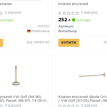
клапан
Клапан впускний
0 відгуків
0 відгуків
252
ьогодні
₴
сьогодні
V91337
Артикул:
Німеччина
Borsehung
Код: 430841-60
Ко
КУПИТИ
ускний VW Golf (84-98),
Клапан впускний Skoda Octa
92), Passat (88-97), T4 (91-04)
/ VW Golf (97-05),Passat (9
a (93-96), Toledo (92-96)
A4(94-08), A6 (95-05), TT (
0 відгуків
0 відгуків