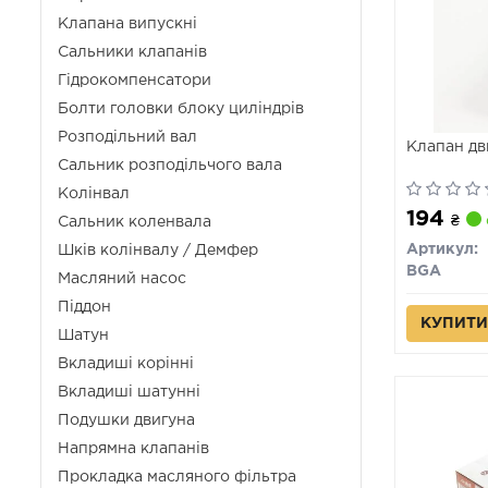
Клапана випускні
Сальники клапанів
Гідрокомпенсатори
Болти головки блоку циліндрів
Розподільний вал
Клапан дв
Сальник розподільчого вала
Колінвал
194
₴
Сальник коленвала
Артикул:
Шків колінвалу / Демфер
BGA
Масляний насос
Піддон
КУПИТИ
Шатун
Вкладиші корінні
Вкладиші шатунні
Подушки двигуна
Напрямна клапанів
Прокладка масляного фільтра