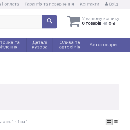
 і оплата
Гарантія та повернення
Контакти
Вхід
У вашому кошику
0 товарів
на
0 ₴
трика та
Деталі
Олива та
Автотовари
ітлення
кузова
автохімія
ьтати:
1 - 1 из 1