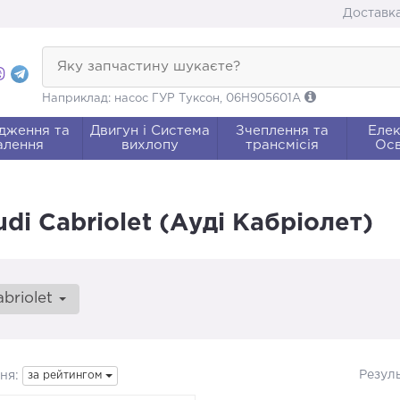
Доставка
Яку запчастину шукаєте?
Наприклад: насос ГУР Туксон, 06H905601A
дження та
Двигун і Система
Зчеплення та
Елек
алення
вихлопу
трансмісія
Осв
i Cabriolet (Ауді Кабріолет)
abriolet
Резул
ня:
за рейтингом