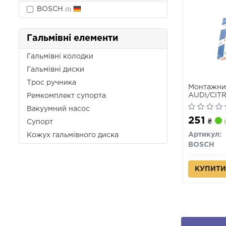
BOSCH
(1)
Гальмівні елементи
Гальмівні колодки
Гальмівні диски
Трос ручника
Монтажний
AUDI/CIT
Ремкомплект супорта
Вакуумний насос
251
₴
с
Супорт
Артикул:
Кожух гальмівного диска
BOSCH
КУПИТИ