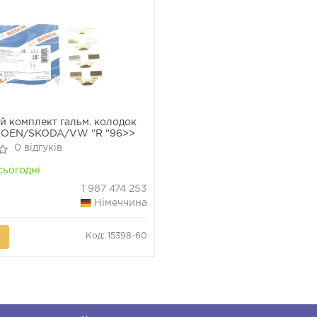
 комплект гальм. колодок
ROEN/SKODA/VW "R "96>>
0 відгуків
ьогодні
1 987 474 253
Німеччина
Код: 15398-60