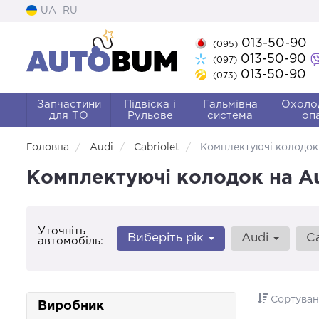
UA
RU
013-50-90
(095)
013-50-90
(097)
013-50-90
(073)
Запчастини
Підвіска і
Гальмівна
Охоло
для ТО
Рульове
система
оп
Головна
Audi
Cabriolet
Комплектуючі колодок
Комплектуючі колодок на Aud
Уточніть
Виберіть рік
Audi
C
автомобіль:
Сортуван
Виробник