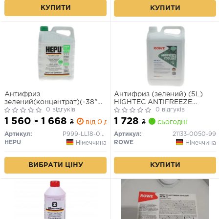
КУПИТИ
КУПИТИ
Антифриз
Антифриз (зелений) (5L)
зелений(концентрат)(-38°C)
HIGHTEC ANTIFREEZE
5л. LC-18
0 відгуків
COOLANT AN 18 LC
0 відгуків
(1:1=-37°C) (концентрат)
1 560 - 1 668
1 728
₴
від 0 дн.
₴
сьогодні
Артикул:
P999-LL18-005
Артикул:
21133-0050-99
HEPU
ROWE
Німеччина
Німеччина
ВИБРАТИ ЦІНУ
КУПИТИ