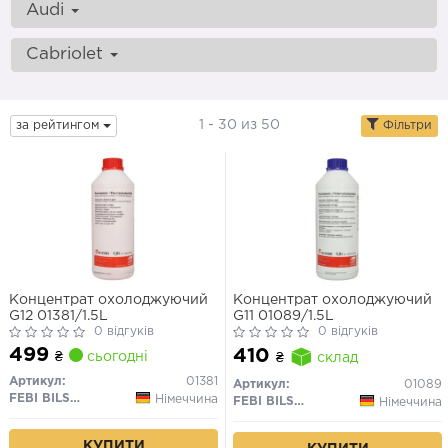
Audi
Cabriolet
1 - 30 из 50
за рейтингом
Фільтри
Концентрат охолоджуючий
Концентрат охолоджуючий
G12 01381/1.5L
G11 01089/1.5L
0 відгуків
0 відгуків
499
410
₴
сьогодні
₴
склад
Артикул:
01381
Артикул:
01089
FEBI BILSTEIN
Німеччина
FEBI BILSTEIN
Німеччина
КУПИТИ