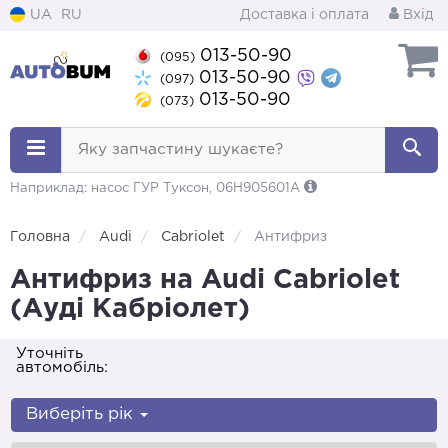
UA
RU
Доставка і оплата
Вхід
013-50-90
(095)
013-50-90
(097)
013-50-90
(073)
Яку запчастину шукаєте?
Наприклад: насос ГУР Туксон, 06H905601A
Головна
Audi
Cabriolet
Антифриз
Антифриз на Audi Cabriolet
(Ауді Кабріолет)
Уточніть
автомобіль:
Виберіть рік