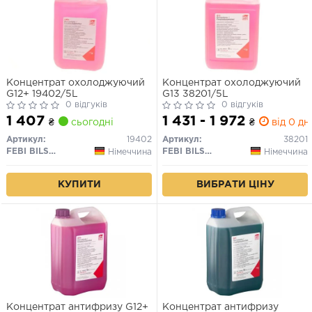
Концентрат охолоджуючий
Концентрат охолоджуючий
G12+ 19402/5L
G13 38201/5L
0 відгуків
0 відгуків
1 407
1 431 - 1 972
₴
сьогодні
₴
від 0 дн.
Артикул:
19402
Артикул:
38201
FEBI BILSTEIN
FEBI BILSTEIN
Німеччина
Німеччина
КУПИТИ
ВИБРАТИ ЦІНУ
Концентрат антифризу G12+
Концентрат антифризу