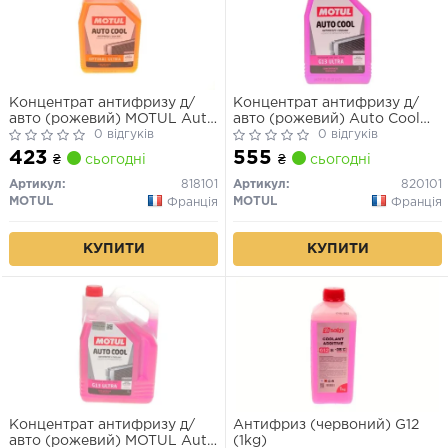
Концентрат антифризу д/
Концентрат антифризу д/
авто (рожевий) MOTUL Auto
авто (рожевий) Auto Cool
Cool Optimal Ultra (1L)
0 відгуків
G12 Evo Ultra 1L
0 відгуків
423
555
₴
сьогодні
₴
сьогодні
Артикул:
818101
Артикул:
820101
MOTUL
MOTUL
Франція
Франція
КУПИТИ
КУПИТИ
Концентрат антифризу д/
Антифриз (червоний) G12
авто (рожевий) MOTUL Auto
(1kg)