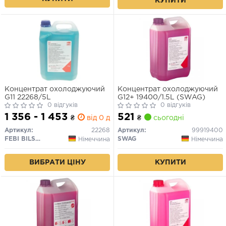
КУПИТИ
Концентрат охолоджуючий
Концентрат охолоджуючий
G11 22268/5L
G12+ 19400/1.5L (SWAG)
0 відгуків
0 відгуків
1 356 - 1 453
521
₴
від 0 дн.
₴
сьогодні
Артикул:
22268
Артикул:
99919400
FEBI BILSTEIN
SWAG
Німеччина
Німеччина
ВИБРАТИ ЦІНУ
КУПИТИ