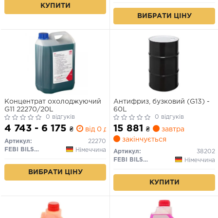
КУПИТИ
ВИБРАТИ ЦІНУ
Концентрат охолоджуючий
Антифриз, бузковий (G13) -
G11 22270/20L
60L
0 відгуків
0 відгуків
4 743 - 6 175
15 881
₴
від 0 дн.
₴
завтра
закінчується
Артикул:
22270
FEBI BILSTEIN
Німеччина
Артикул:
38202
FEBI BILSTEIN
Німеччина
ВИБРАТИ ЦІНУ
КУПИТИ