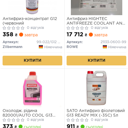
Антифриз-концентрат G12
Антифриз HIGHTEC
(червоний
ANTIFREEZE COOLANT AN
0 відгуків
18 LC (60 L)
0 відгуків
358
17 712
₴
завтра
₴
завтра
Артикул:
99-022/G12 RED
Артикул:
21133-0600-99
Zilbermann
ROWE
Німеччина
Німеччина
КУПИТИ
КУПИТИ
Охолодж. рідина
SATO Антифриз фіолетовий
820001/AUTO COOL G13
G13 READY MIX (-35С) 5л
-37°C 1L/111049
0 відгуків
0 відгуків
373
911
₴
сьогодні
₴
сьогодні