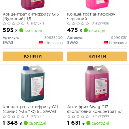
Концентрат антифризу G13
Концентрат антифризу
(бузковий) 1,5L
червоний
0 відгуків
0 відгуків
593
475
₴
сьогодні
₴
сьогодні
Артикул:
30938200
Артикул:
99901381
SWAG
SWAG
Німеччина
Німеччина
КУПИТИ
КУПИТИ
Концентрат антифризу G11
Антифриз Swag G13
(синій) (-35 ° C) 5L SWAG
фіолетовий концентрат 5л
0 відгуків
0 відгуків
1 348
1 631
₴
сьогодні
₴
сьогодні