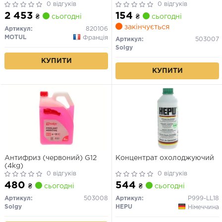
Cool G13 Ultra (5L)
0 відгуків
0 відгуків
2 453
154
₴
сьогодні
₴
сьогодні
закінчується
Артикул:
820106
MOTUL
Франція
Артикул:
503007
Solgy
КУПИТИ
КУПИТИ
Антифриз (червоний) G12
Концентрат охолоджуючий
(4kg)
0 відгуків
0 відгуків
480
544
₴
сьогодні
₴
сьогодні
Артикул:
503008
Артикул:
P999-LL18
Solgy
HEPU
Німеччина