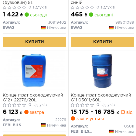
(бузковий) 5L
синій
0 відгуків
0 відгуків
1 422
465
₴
сьогодні
₴
сьогодні
Артикул:
30919402
Артикул:
99901089
SWAG
SWAG
Німеччина
Німеччина
КУПИТИ
КУПИТИ
Концентрат охолоджуючий
Концентрат охолоджуючий
G12+ 22276/20L
G11 05011/60L
0 відгуків
0 відгуків
6 123
15 175 - 16 785
₴
завтра
₴
від 1
закінчується
Артикул:
22276
FEBI BILSTEIN
Німеччина
Артикул:
05011
FEBI BILSTEIN
Німеччина