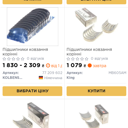
Підшипники ковзання
Підшипники ковзання
корінні
корінні
0 відгуків
0 відгуків
1 830 - 2 309
1 079
₴
від 1 дн.
₴
завтра
Артикул:
77 209 602
Артикул:
MB605AM
KOLBENSCHMIDT
King
Німеччина
КУПИТИ
ВИБРАТИ ЦІНУ