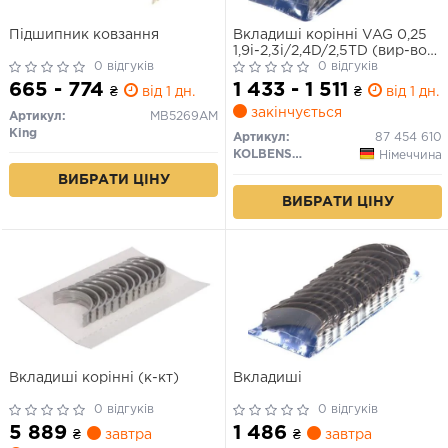
Підшипник ковзання
Вкладиші корінні VAG 0,25
1,9i-2,3i/2,4D/2,5TD (вир-во
0 відгуків
KS)
0 відгуків
665 - 774
1 433 - 1 511
₴
від 1 дн.
₴
від 1 дн.
закінчується
Артикул:
MB5269AM
King
Артикул:
87 454 610
KOLBENSCHMIDT
Німеччина
ВИБРАТИ ЦІНУ
ВИБРАТИ ЦІНУ
Вкладиші корінні (к-кт)
Вкладиші
0 відгуків
0 відгуків
5 889
1 486
₴
завтра
₴
завтра