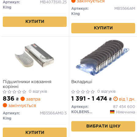
закінчується
Артикул:
MB4073SI0.25
King
Артикул:
MB5566AM
King
КУПИТИ
КУПИТИ
Підшипники ковзання
Вкладиші
корінні
0 відгуків
0 відгуків
836
1 391 - 1 474
₴
завтра
₴
від 1 дн.
закінчується
Артикул:
87 454 600
KOLBENSCHMIDT
Німеччина
Артикул:
MB5566AM0.5
King
ВИБРАТИ ЦІНУ
КУПИТИ