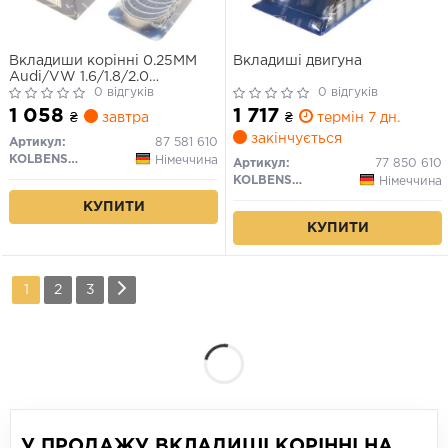
Вкладиши корінні 0.25MM
Вкладиші двигуна
Audi/VW 1.6/1.8/2.0
PN/RP/AAE/ABK/A
0 відгуків
0 відгуків
1 058
1 717
₴
завтра
₴
термін 7 дн.
закінчується
Артикул:
87 581 610
KOLBENSCHMIDT
Німеччина
Артикул:
77 850 610
KOLBENSCHMIDT
Німеччина
КУПИТИ
КУПИТИ
1
2
3
У ПРОДАЖУ ВКЛАДИШІ КОРІННІ НА