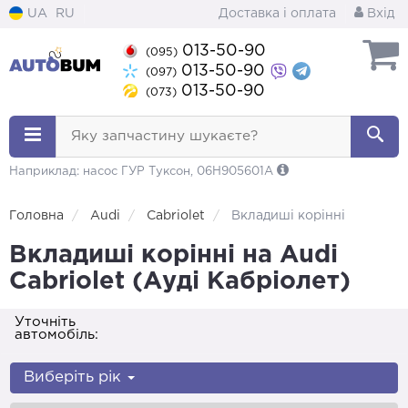
UA
RU
Доставка і оплата
Вхід
013-50-90
(095)
013-50-90
(097)
013-50-90
(073)
Яку запчастину шукаєте?
Наприклад: насос ГУР Туксон, 06H905601A
Головна
Audi
Cabriolet
Вкладиші корінні
Вкладиші корінні на Audi
Cabriolet (Ауді Кабріолет)
Уточніть
автомобіль:
Виберіть рік