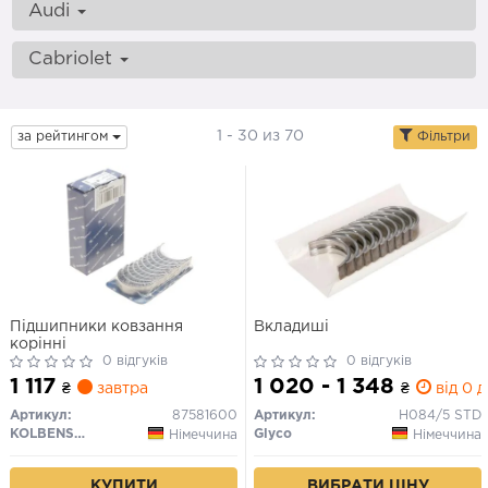
Audi
Cabriolet
1 - 30 из 70
за рейтингом
Фільтри
Підшипники ковзання
Вкладиші
корінні
0 відгуків
0 відгуків
1 117
1 020 - 1 348
₴
завтра
₴
від 0 д
Артикул:
87581600
Артикул:
H084/5 STD
KOLBENSCHMIDT
Glyco
Німеччина
Німеччина
КУПИТИ
ВИБРАТИ ЦІНУ