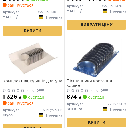
закінчується
Артикул:
029 HS 19761 000
MAHLE / KNECHT
Німеччина
Артикул:
029 HS 18815 000
MAHLE / KNECHT
Німеччина
ВИБРАТИ ЦІНУ
КУПИТИ
Комплект вкладишів двигуна
Підшипники ковзання
корінні
0 відгуків
0 відгуків
1 326
874
₴
сьогодні
₴
сьогодні
закінчується
Артикул:
77 152 600
KOLBENSCHMIDT
Німеччина
Артикул:
N147/5 STD
Glyco
Німеччина
КУПИТИ