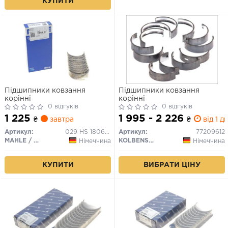
КУПИТИ
Підшипники ковзання
Підшипники ковзання
корінні
корінні
0 відгуків
0 відгуків
1 225
1 995 - 2 226
₴
завтра
₴
від 1 дн
Артикул:
029 HS 18067 000
Артикул:
77209612
MAHLE / KNECHT
KOLBENSCHMIDT
Німеччина
Німеччина
КУПИТИ
ВИБРАТИ ЦІНУ