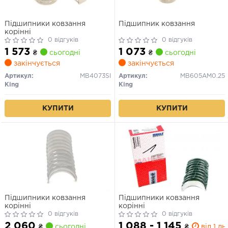
Підшипники ковзання
Підшипник ковзання
корінні
0 відгуків
0 відгуків
1 573
1 073
₴
сьогодні
₴
сьогодні
закінчується
закінчується
Артикул:
MB4073SI
Артикул:
MB605AM0.25
King
King
КУПИТИ
КУПИТИ
Підшипники ковзання
Підшипники ковзання
корінні
корінні
0 відгуків
0 відгуків
2 060
1 088 - 1 145
₴
сьогодні
₴
від 1 дн.