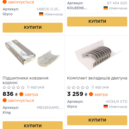
закінчується
Артикул:
87 454 620
KOLBENSCHMIDT
Німеччина
Артикул:
H981/6 0.25MM
Glyco
Німеччина
КУПИТИ
КУПИТИ
Підшипники ковзання
Комплект вкладишів двигуна
корінні
0 відгуків
0 відгуків
836
3 259
₴
завтра
₴
завтра
закінчується
Артикул:
H034/4 STD
Glyco
Німеччина
Артикул:
MB5269AM0.25
King
КУПИТИ
КУПИТИ