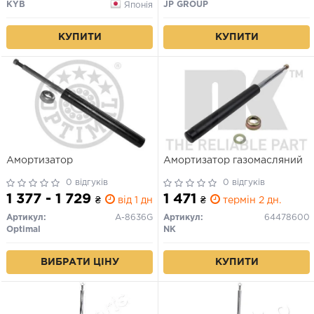
KYB
JP GROUP
Японія
КУПИТИ
КУПИТИ
Амортизатор
Амортизатор газомасляний
0 відгуків
0 відгуків
1 377 - 1 729
1 471
₴
від 1 дн.
₴
термін 2 дн.
Артикул:
A-8636G
Артикул:
64478600
Optimal
NK
ВИБРАТИ ЦІНУ
КУПИТИ