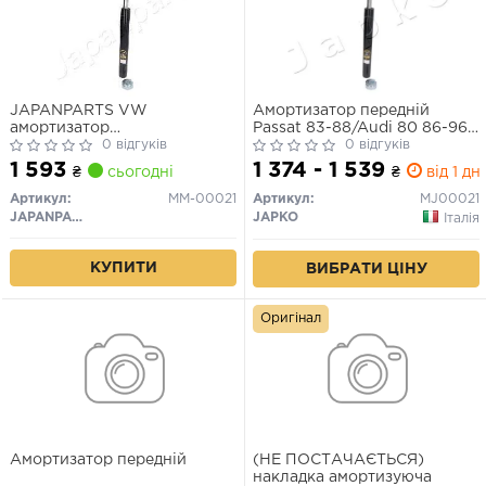
JAPANPARTS VW
Амортизатор передній
амортизатор
Passat 83-88/Audi 80 86-96
газ.передн.Passat,Audi 80
0 відгуків
(газ.)
0 відгуків
80-
1 593
1 374 - 1 539
₴
сьогодні
₴
від 1 дн.
Артикул:
MM-00021
Артикул:
MJ00021
JAPANPARTS
JAPKO
Італія
КУПИТИ
ВИБРАТИ ЦІНУ
Оригінал
Амортизатор передній
(НЕ ПОСТАЧАЄТЬСЯ)
накладка амортизуюча