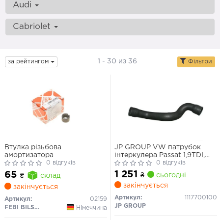
Audi
Cabriolet
1 - 30 из 36
за рейтингом
Фільтри
Втулка різьбова
JP GROUP VW патрубок
амортизатора
інтеркулера Passat 1,9TDI,
0 відгуків
AUDI A4/A6
0 відгуків
1 251
65
₴
сьогодні
₴
склад
закінчується
закінчується
Артикул:
1117700100
Артикул:
02159
JP GROUP
FEBI BILSTEIN
Німеччина