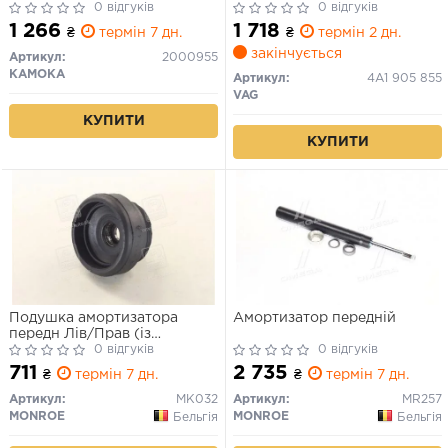
0 відгуків
0 відгуків
1 266
1 718
₴
термін 7 дн.
₴
термін 2 дн.
закінчується
Артикул:
2000955
KAMOKA
Артикул:
4A1 905 855
VAG
КУПИТИ
КУПИТИ
Подушка амортизатора
Амортизатор передній
передн Лів/Прав (із
підшипником) AUDI 80 B1,
0 відгуків
0 відгуків
80 B2, 80 B3, 80 B4, 90 B2,
711
2 735
₴
термін 7 дн.
₴
термін 7 дн.
90 B3, CABRIOLET B3,
COUPE B2, COUPE B3 VW
Артикул:
MK032
Артикул:
MR257
PASSAT B2, SANTANA 1.3-2.8
MONROE
MONROE
Бельгія
Бельгія
05.72-