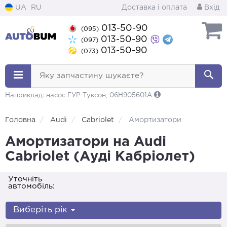
UA
RU
Доставка і оплата
Вхід
013-50-90
(095)
013-50-90
(097)
013-50-90
(073)
Яку запчастину шукаєте?
Наприклад: насос ГУР Туксон, 06H905601A
Головна
Audi
Cabriolet
Амортизатори
Амортизатори на Audi
Cabriolet (Ауді Кабріолет)
Уточніть
автомобіль:
Виберіть рік