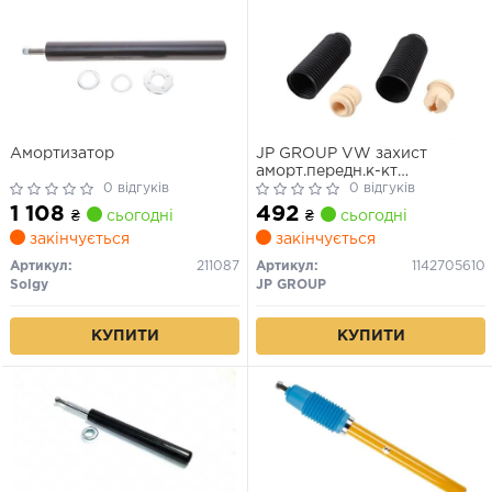
Амортизатор
JP GROUP VW захист
аморт.передн.к-кт
0 відгуків
Polo,Seat,Mazda Demio,Vento
0 відгуків
1 108
492
₴
сьогодні
₴
сьогодні
закінчується
закінчується
Артикул:
211087
Артикул:
1142705610
Solgy
JP GROUP
КУПИТИ
КУПИТИ