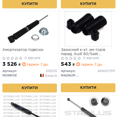
КУПИТИ
КУПИТИ
Амортизатор підвіски
Захисний к-кт. ам-торів
перед. Audi 80/Seat
0 відгуків
Ibiza/Malaga 1.2-1.7D -93
0 відгуків
3 526
543
₴
термін 7 дн.
₴
термін 7 дн.
Артикул:
G55015
Артикул:
A9A007MT
MONROE
MAGNUM TECHNOLOGY
Бельгія
КУПИТИ
КУПИТИ