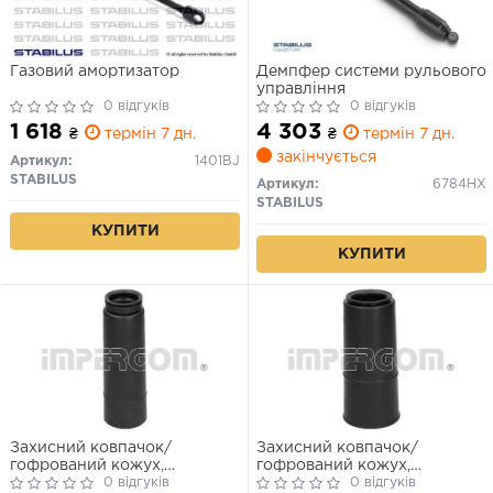
Газовий амортизатор
Демпфер системи рульового
управління
0 відгуків
0 відгуків
1 618
4 303
₴
термін 7 дн.
₴
термін 7 дн.
закінчується
Артикул:
1401BJ
STABILUS
Артикул:
6784HX
STABILUS
КУПИТИ
КУПИТИ
Захисний ковпачок/
Захисний ковпачок/
гофрований кожух,
гофрований кожух,
амортизатор
0 відгуків
амортизатор
0 відгуків