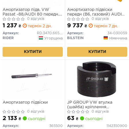
Амортизатор підв. VW
Амортизатор підвіски
Passat -88/AUDI 80 передн.
передн (B6, газовий) AUDI
(RIDER)
0 відгуків
80 B1, 80 B2, 80 B3, 80 B4,
0 відгуків
90 B2, 90 B3, CABRIOLET B3,
1 237
9 737
₴
термін 2 дн.
₴
термін 7 дн.
COUPE B2, COUPE B3,
QUATTRO VW PASSAT B2,
Артикул:
RD.3470.665.030
Артикул:
34-030059
SANTANA 1.3-2.8 05.72-
RIDER
BILSTEIN
Угорщина
Німеччина
КУПИТИ
КУПИТИ
Амортизатор підвіски
JP GROUP VW втулка
(шайба) кріплення
0 відгуків
амортизатора Golf,Passat 78-
0 відгуків
2 133
63
₴
сьогодні
₴
сьогодні
Артикул:
365500
Артикул:
1142350900