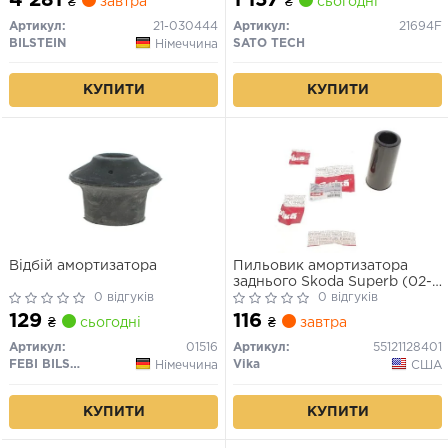
₴
завтра
₴
сьогодні
Артикул:
21-030444
Артикул:
21694F
BILSTEIN
SATO TECH
Німеччина
КУПИТИ
КУПИТИ
Відбій амортизатора
Пильовик амортизатора
заднього Skoda Superb (02-
0 відгуків
08)/VW Passat (97-05)/Audi
0 відгуків
A6 (98-05),80 (87-92)
129
116
₴
сьогодні
₴
завтра
(55121128401) VIKA
Артикул:
01516
Артикул:
55121128401
FEBI BILSTEIN
Vika
Німеччина
США
КУПИТИ
КУПИТИ