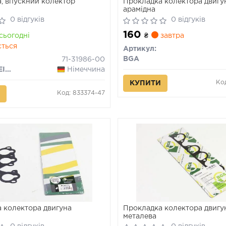
, впускний колектор
Прокладка колектора двигу
арамідна
0 відгуків
0 відгуків
160
сьогодні
₴
завтра
ється
Артикул:
BGA
71-31986-00
VICTOR REINZ
Німеччина
Ко
КУПИТИ
Код: 833374-47
 колектора двигуна
Прокладка колектора двигу
металева