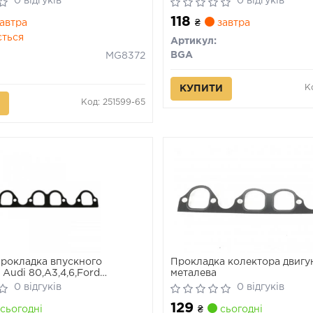
0 відгуків
0 відгуків
118
автра
₴
завтра
ється
Артикул:
BGA
MG8372
К
КУПИТИ
Код: 251599-65
рокладка впускного
Прокладка колектора двигу
Audi 80,A3,4,6,Ford
металева
,Skoda,Golf III,IV,V,Passat,T4,5
0 відгуків
0 відгуків
129
сьогодні
₴
сьогодні