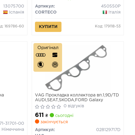
13075700
Артикул:
450550P
Іспанія
CORTECO
Італія
д: 169786-60
Код: 179118-53
КУПИТИ
Оригінал
на
VAG Прокладка коллектора вп.1,9D/TD
AUDI,SEAT,SKODA,FORD Galaxy
0 відгуків
611
₴
сьогодні
закінчується
71-31701-00
Німеччина
Артикул:
028129717D