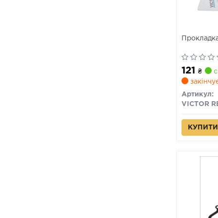
Прокладка
121
₴
с
закінчу
Артикул:
КУПИТИ