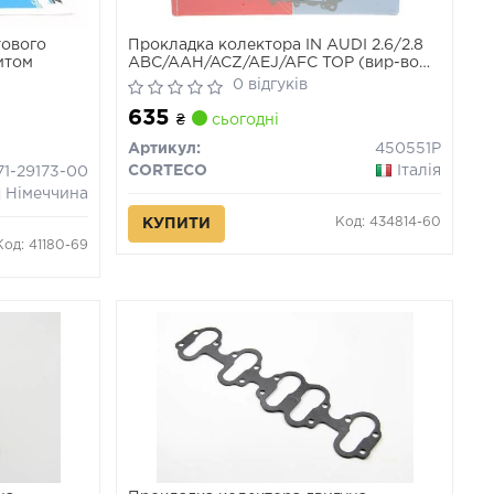
тового
Прокладка колектора IN AUDI 2.6/2.8
нитом
ABC/AAH/ACZ/AEJ/AFC TOP (вир-во
Corteco)
0 відгуків
635
₴
сьогодні
Артикул:
450551P
CORTECO
Італія
71-29173-00
Німеччина
Код: 434814-60
КУПИТИ
Код: 41180-69