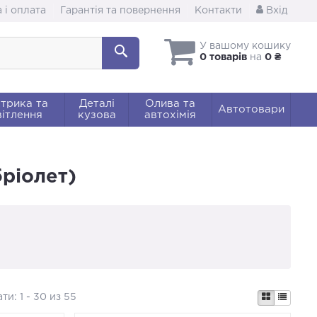
 і оплата
Гарантія та повернення
Контакти
Вхід
У вашому кошику
0 товарів
на
0 ₴
трика та
Деталі
Олива та
Автотовари
ітлення
кузова
автохімія
бріолет)
ати:
1 - 30 из 55