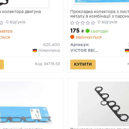
 колектора двигуна
Прокладка колектора з лис
металу в комбінації з паро
0 відгуків
0 відгуків
175
автра
₴
сьогодні
ється
закінчується
625.400
Артикул:
Німеччина
VICTOR REINZ
Код: 34776-53
КУПИТИ