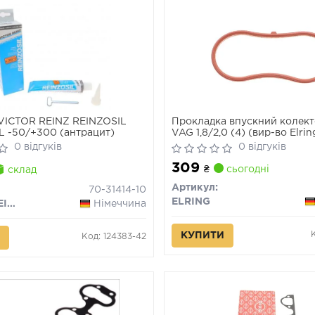
VICTOR REINZ REINZOSIL
Прокладка впускний колекто
 -50/+300 (антрацит)
VAG 1,8/2,0 (4) (вир-во Elrin
0 відгуків
0 відгуків
309
₴
сьогодні
склад
Артикул:
70-31414-10
ELRING
VICTOR REINZ
Німеччина
КУПИТИ
Код: 124383-42