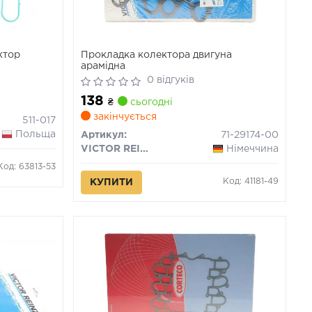
ктор
Прокладка колектора двигуна
арамідна
0 відгуків
138
₴
сьогодні
закінчується
511-017
Польща
Артикул:
71-29174-00
VICTOR REINZ
Німеччина
Код: 63813-53
Код: 41181-49
КУПИТИ