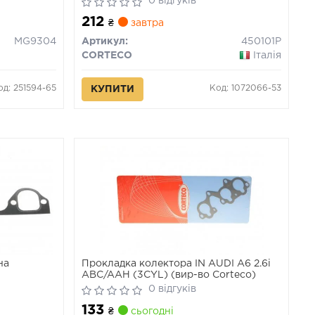
0 відгуків
212
₴
завтра
MG9304
Артикул:
450101P
CORTECO
Італія
од: 251594-65
Код: 1072066-53
КУПИТИ
на
Прокладка колектора IN AUDI A6 2.6i
ABC/AAH (3CYL) (вир-во Corteco)
0 відгуків
133
₴
сьогодні