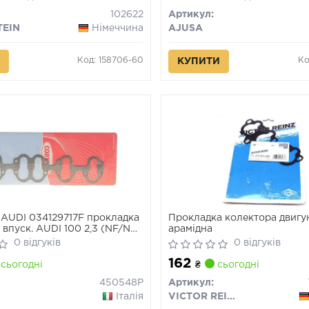
102622
Артикул:
TEIN
Німеччина
AJUSA
Код: 158706-60
Ко
КУПИТИ
AUDI 034129717F прокладка
Прокладка колектора двигу
 впуск. AUDI 100 2,3 (NF/NG)
арамідна
0 відгуків
0 відгуків
162
сьогодні
₴
сьогодні
450548P
Артикул:
Італія
VICTOR REINZ