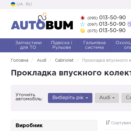
UA
RU
013-50-90
(095)
013-50-90
(097)
013-50-90
(073)
Запчастини
Підвіска і
Гальмівна
Охоло
для ТО
Рульове
система
оп
Головна
Audi
Cabriolet
Прокладка впускного 
Прокладка впускного колекто
Уточніть
Виберіть рік
Audi
C
автомобіль:
Сортуван
Виробник