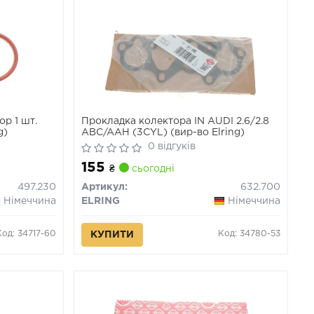
р 1 шт.
Прокладка колектора IN AUDI 2.6/2.8
g)
ABC/AAH (3CYL) (вир-во Elring)
0 відгуків
155
₴
сьогодні
497.230
Артикул:
632.700
Німеччина
ELRING
Німеччина
Код: 34717-60
Код: 34780-53
КУПИТИ