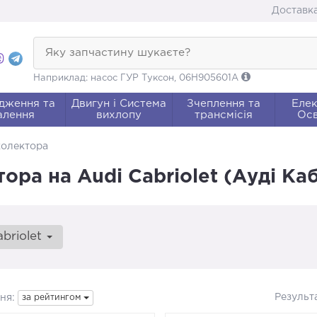
Доставка
Яку запчастину шукаєте?
Наприклад: насос ГУР Туксон, 06H905601A
дження та
Двигун і Система
Зчеплення та
Елек
алення
вихлопу
трансмісія
Осв
колектора
ра на Audi Cabriolet (Ауді Ка
abriolet
Результ
ня:
за рейтингом