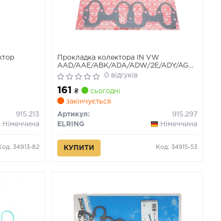
ктор
Прокладка колектора IN VW
AAD/AAE/ABK/ADA/ADW/2E/ADY/AGG/AAC/A
(вир-во Elring)
0 відгуків
161
₴
сьогодні
закінчується
915.213
Артикул:
915.297
Німеччина
ELRING
Німеччина
Код: 34913-82
Код: 34915-53
КУПИТИ