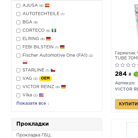
AJUSA
(6)
AUTOTECHTEILE
(1)
BGA
(6)
CORTECO
(6)
ELRING
(6)
FEBI BILSTEIN
(1)
Герметик 
Fischer Automotive One (FA1)
(2)
TUBE 70ML
STARLINE
(1)
284
₴
VAG
OEM
(3)
Артикул:
VICTOR REINZ
(8)
Vika
(2)
Показати все ↓
КУПИТИ
Прокладки
Прокладка ГБЦ