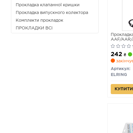
Прокладка клапанної кришки
Прокладка випускного колектора
Комплекти прокладок
ПРОКЛАДКИ ВСІ
Прокладка
AAF/AAR/
(вир-во El
242
₴
закінчу
Артикул:
ELRING
КУПИТИ