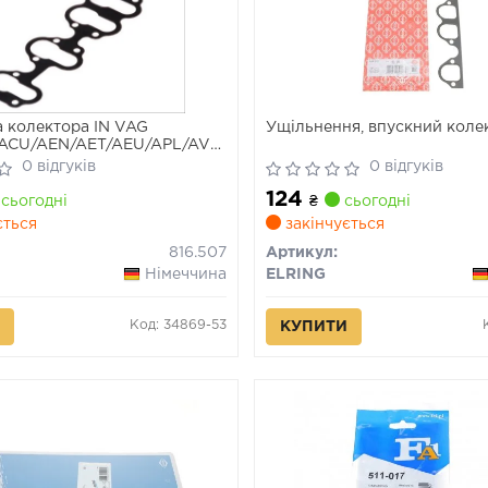
 колектора IN VAG
Ущільнення, впускний коле
ACU/AEN/AET/AEU/APL/AVT/NG/PS/RT
ring)
0 відгуків
0 відгуків
124
сьогодні
₴
сьогодні
ється
закінчується
816.507
Артикул:
Німеччина
ELRING
Код: 34869-53
КУПИТИ