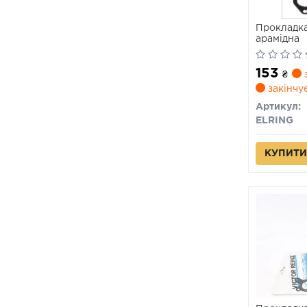
Прокладка
арамідна
153
₴
з
закінчу
Артикул:
ELRING
КУПИТИ