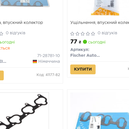
, впускний колектор
Ущільнення, впускний коле
0 відгуків
0 відгуків
77
ьогодні
₴
сьогодні
ється
Артикул:
Fischer Automotive One (FA1)
71-28781-10
VICTOR REINZ
Німеччина
КУПИТИ
Код: 41177-82