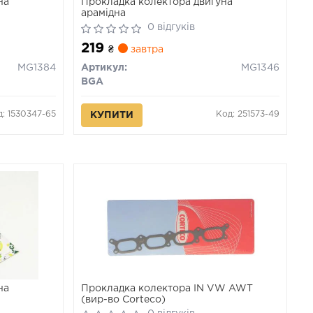
на
Прокладка колектора двигуна
арамідна
0 відгуків
219
₴
завтра
MG1384
Артикул:
MG1346
BGA
д: 1530347-65
Код: 251573-49
КУПИТИ
на
Прокладка колектора IN VW AWT
(вир-во Corteco)