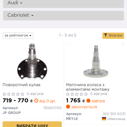
Audi
Cabriolet
1 - 5 из 5
за рейтингом
Фільтри
Поворотний кулак
Маточина колеса з
елементами монтажу
0 відгуків
0 відгуків
719 - 770
1 765
₴
від 0 дн.
₴
завтра
закінчується
Артикул:
1151401700
JP GROUP
Артикул:
100 501 0031
MEYLE
Німеччина
ВИБРАТИ ЦІНУ