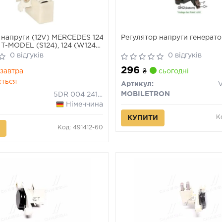
 напруги (12V) MERCEDES 124
Регулятор напруги генерат
4 T-MODEL (S124), 124 (W124),
), E (W124) VOLVO 740
0 відгуків
0 відгуків
ITMO ALFA ROMEO 33, 75,
296
TA, ARNA, GTV, SPIDER 0.9-
завтра
₴
сьогодні
ється
Артикул:
MOBILETRON
5DR 004 241-121
Німеччина
К
КУПИТИ
Код: 491412-60