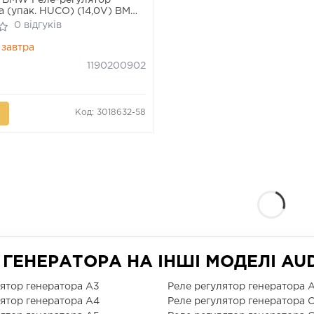
 BMW Реле-регулятор
а (упак. HUCO) (14,0V) BMW
VW
0 відгуків
завтра
1190200902
Код: 3018632-58
ГЕНЕРАТОРА НА ІНШІ МОДЕЛІ AU
лятор генератора A3
Реле регулятор генератора A
лятор генератора A4
Реле регулятор генератора C