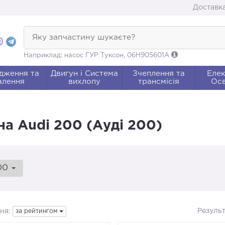
Доставка
Яку запчастину шукаєте?
Наприклад: насос ГУР Туксон, 06H905601A
дження та
Двигун і Система
Зчеплення та
Елек
алення
вихлопу
трансмісія
Осв
на Audi 200 (Ауді 200)
00
Резуль
ня:
за рейтингом