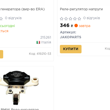
 генератора (вир-во ERA)
Реле-регулятор напруги
0 відгуків
0 відгуків
346
сьогодні
₴
завтра
ється
Артикул:
JAKOPARTS
215261
Італія
Код
КУПИТИ
Код: 419210-53