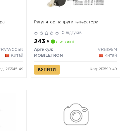
ора
Регулятор напруги генератора
0 відгуків
243
₴
сьогодні
VRVW005N
Артикул:
VRB195M
Китай
MOBILETRON
Китай
од: 213545-49
Код: 213599-49
КУПИТИ