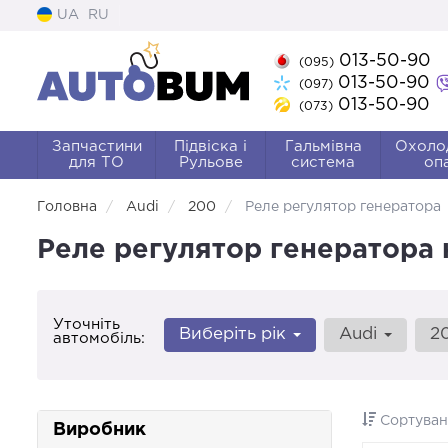
UA
RU
013-50-90
(095)
013-50-90
(097)
013-50-90
(073)
Запчастини
Підвіска і
Гальмівна
Охоло
для ТО
Рульове
система
оп
Головна
Audi
200
Реле регулятор генератора
Реле регулятор генератора 
Уточніть
Виберіть рік
Audi
2
автомобіль:
Сортуван
Виробник