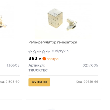
Реле-регулятор генератора
0 відгуків
363
₴
завтра
130503
Артикул:
02.17.005
TRUCKTEC
од: 91303-60
Код: 99639-66
КУПИТИ