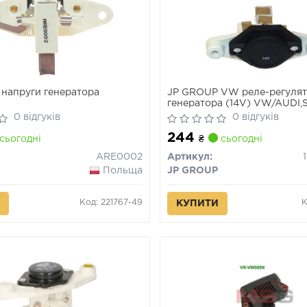
 напруги генератора
JP GROUP VW реле-регуля
генератора (14V) VW/AUDI,
0 відгуків
0 відгуків
244
сьогодні
₴
сьогодні
ARE0002
Артикул:
Польща
JP GROUP
Код: 221767-49
К
КУПИТИ