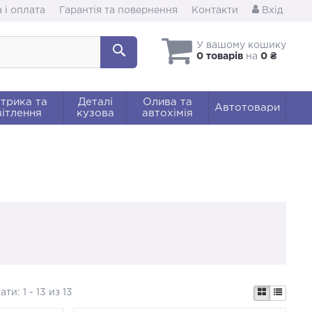
 і оплата
Гарантія та повернення
Контакти
Вхід
У вашому кошику
0 товарів
на
0 ₴
трика та
Деталі
Олива та
Автотовари
ітлення
кузова
автохімія
тати:
1 - 13 из 13