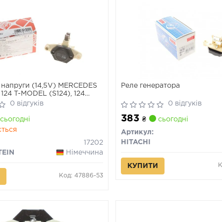
 напруги (14,5V) MERCEDES
Реле генератора
, 124 T-MODEL (S124), 124
0 (W201), E (W124) AUDI 100
0 відгуків
0 відгуків
, 100 C4, 200 C3, 80 B2, 80
383
 90 B2, 90 B3, A6 C4 1.0-5.0
сьогодні
₴
сьогодні
ється
Артикул:
HITACHI
17202
TEIN
Німеччина
К
КУПИТИ
Код: 47886-53