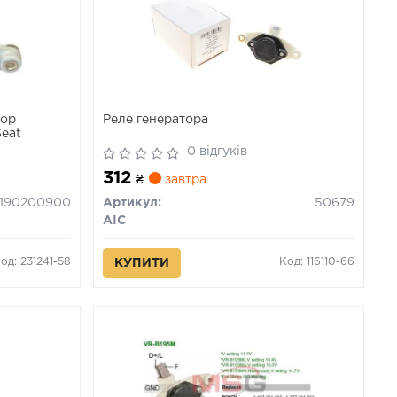
тор
Реле генератора
Seat
0 відгуків
312
₴
завтра
1190200900
Артикул:
50679
AIC
од: 231241-58
Код: 116110-66
КУПИТИ