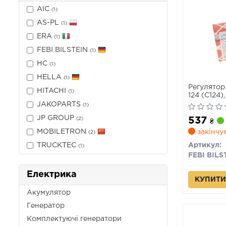
AIC
(1)
AS-PL
(1)
ERA
(1)
FEBI BILSTEIN
(1)
HC
(1)
HELLA
(1)
Регулятор
HITACHI
(1)
124 (C124)
(W124), 19
JAKOPARTS
(1)
C2, 100 C3
JP GROUP
537
(2)
B3, 80 B4,
₴
05.73-
MOBILETRON
закінчу
(2)
TRUCKTEC
Артикул:
(1)
FEBI BILS
Електрика
КУПИТИ
Акумулятор
Генератор
Комплектуючі генератори