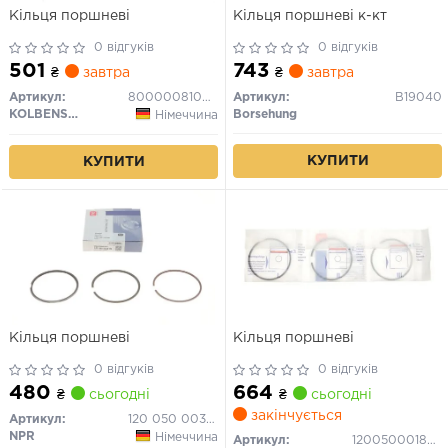
Кільця поршневі
Кільця поршневі к-кт
0 відгуків
0 відгуків
501
743
₴
завтра
₴
завтра
Артикул:
800000810025
Артикул:
B19040
KOLBENSCHMIDT
Borsehung
Німеччина
КУПИТИ
КУПИТИ
Кільця поршневі
Кільця поршневі
0 відгуків
0 відгуків
480
664
₴
сьогодні
₴
сьогодні
закінчується
Артикул:
120 050 0038 00
NPR
Німеччина
Артикул:
120050001800