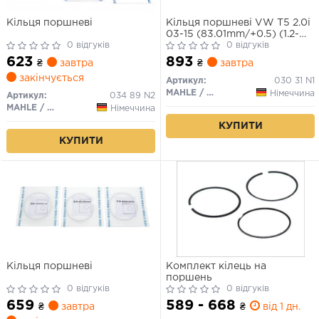
Кільця поршневі
Кільця поршневі VW T5 2.0i
03-15 (83.01mm/+0.5) (1.2-
0 відгуків
1.5-2)
0 відгуків
623
893
₴
завтра
₴
завтра
закінчується
Артикул:
030 31 N1
MAHLE / KNECHT
Німеччина
Артикул:
034 89 N2
MAHLE / KNECHT
Німеччина
КУПИТИ
КУПИТИ
Кільця поршневі
Комплект кілець на
поршень
0 відгуків
0 відгуків
659
589 - 668
₴
завтра
₴
від 1 дн.