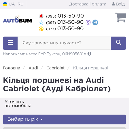
UA
RU
Доставка і оплата
Вхід
013-50-90
(095)
013-50-90
(097)
013-50-90
(073)
Яку запчастину шукаєте?
Наприклад: насос ГУР Туксон, 06H905601A
Головна
Audi
Cabriolet
Кільця поршневі
Кільця поршневі на Audi
Cabriolet (Ауді Кабріолет)
Уточніть
автомобіль:
Виберіть рік