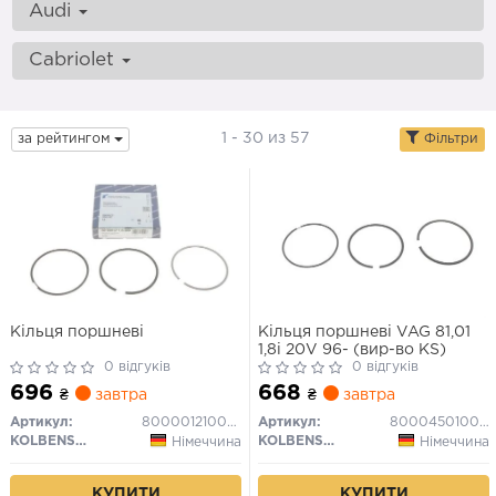
Audi
Cabriolet
1 - 30 из 57
за рейтингом
Фільтри
Кільця поршневі
Кільця поршневі VAG 81,01
1,8i 20V 96- (вир-во KS)
0 відгуків
0 відгуків
696
668
₴
завтра
₴
завтра
Артикул:
800001210000
Артикул:
800045010000
KOLBENSCHMIDT
KOLBENSCHMIDT
Німеччина
Німеччина
КУПИТИ
КУПИТИ