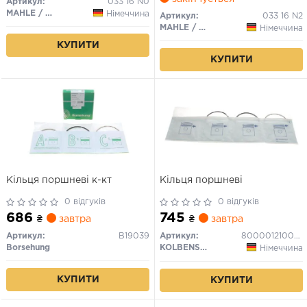
Артикул:
033 16 N0
MAHLE / KNECHT
Німеччина
Артикул:
033 16 N2
MAHLE / KNECHT
Німеччина
КУПИТИ
КУПИТИ
Кільця поршневі к-кт
Кільця поршневі
0 відгуків
0 відгуків
686
745
₴
завтра
₴
завтра
Артикул:
B19039
Артикул:
800001210050
Borsehung
KOLBENSCHMIDT
Німеччина
КУПИТИ
КУПИТИ