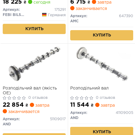
18 225
6 715
₴
сегодня
₴
завтра
заканчивается
Артикул:
175291
FEBI BILSTEIN
Германия
Артикул:
647390
AMC
КУПИТЬ
КУПИТЬ
Розподільчий вал (якість
Розподільний вал
ОЕ)
0 отзывов
0 отзывов
22 854
11 544
₴
завтра
₴
завтра
заканчивается
Артикул:
41109005
AND
Артикул:
51109017
AND
КУПИТЬ