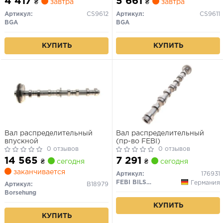
4 417
5 661
₴
завтра
₴
завтра
Артикул:
CS9612
Артикул:
CS9611
BGA
BGA
КУПИТЬ
КУПИТЬ
Вал распределительный
Вал распределительный
впускной
(пр-во FEBI)
0 отзывов
0 отзывов
14 565
7 291
₴
сегодня
₴
сегодня
заканчивается
Артикул:
176931
FEBI BILSTEIN
Германия
Артикул:
B18979
Borsehung
КУПИТЬ
КУПИТЬ