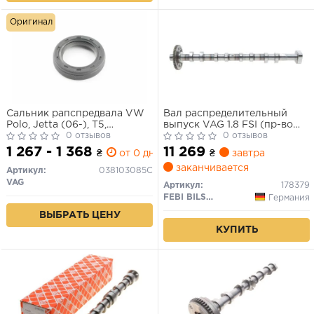
Оригинал
Сальник рапспредвала VW
Вал распределительный
Polo, Jetta (06-), T5,
выпуск VAG 1.8 FSI (пр-во
Golf/Skoda Superb 1.2, 2.0
0 отзывов
FEBI)
0 отзывов
(03-14) (038103085C) VAG
1 267 - 1 368
11 269
₴
от 0 дн.
₴
завтра
заканчивается
Артикул:
038103085C
VAG
Артикул:
178379
FEBI BILSTEIN
Германия
ВЫБРАТЬ ЦЕНУ
КУПИТЬ