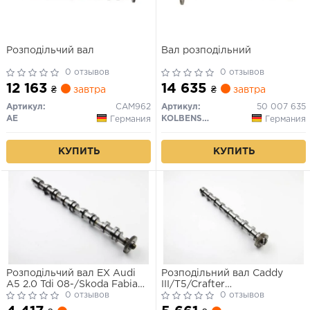
Розподільчий вал
Вал розподільний
0 отзывов
0 отзывов
12 163
14 635
₴
завтра
₴
завтра
Артикул:
CAM962
Артикул:
50 007 635
AE
KOLBENSCHMIDT
Германия
Германия
КУПИТЬ
КУПИТЬ
Розподільчий вал EX Audi
Розподільний вал Caddy
A5 2.0 Tdi 08-/Skoda Fabia
III/T5/Crafter
1.6 Tdi 10-14/VW Golf Vi 2.0
0 отзывов
1.6/2.0TDI/BiTDI 09- (Впуск)
0 отзывов
Tdi 10-13