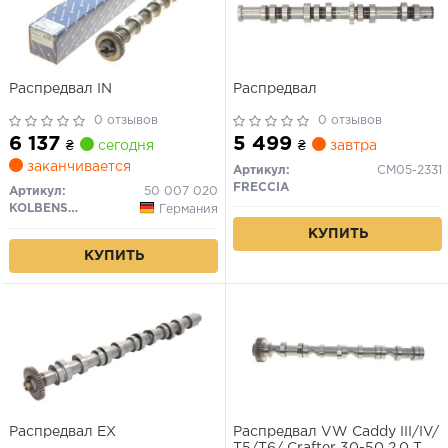
Распредвал IN
Распредвал
0 отзывов
0 отзывов
6 137
5 499
₴
сегодня
₴
завтра
заканчивается
Артикул:
CM05-2331
FRECCIA
Артикул:
50 007 020
KOLBENSCHMIDT
Германия
КУПИТЬ
КУПИТЬ
Распредвал EX
Распредвал VW Caddy III/IV/
T5/T6/ Crafter 30-50 2.0 TDI