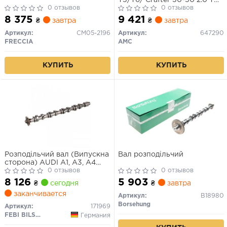
0 отзывов
10- (сторона впуска)
0 отзывов
(стальной)
8 375
9 421
₴
завтра
₴
завтра
Артикул:
CM05-2196
Артикул:
647290
FRECCIA
AMC
КУПИТЬ
КУПИТЬ
Розподільчий вал (Випускна
Вал розподільчий
сторона) AUDI A1, A3, A4
ALLROAD B8, A4 B8, A5, A6
0 отзывов
0 отзывов
C6, A6 C7, Q3, Q5, TT SEAT
8 126
5 903
₴
сегодня
₴
завтра
ALHAMBRA, ALTEA, ALTEA
заканчивается
XL, EXEO, EXEO ST, IBIZA IV,
Артикул:
B18980
IBIZA IV SC 1.6D/2.0D 05.03-
Borsehung
Артикул:
171969
FEBI BILSTEIN
Германия