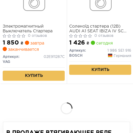
Электромагнитный
Соленоїд стартера (12В)
Выключатель Стартера
AUDI A1 SEAT IBIZA IV SC
0 отзывов
SKODA FABIA II, FABIA III VW
0 отзывов
POLO V 1.2/1.4 12.06-05.22
1 850
1 426
₴
завтра
₴
сегодня
заканчивается
Артикул:
1 986 SE1 916
BOSCH
Германия
Артикул:
02E911287C
VAG
КУПИТЬ
КУПИТЬ
В ПРОДАЖЕ ВТЯГИВАЮЩЕЕ РЕЛЕ