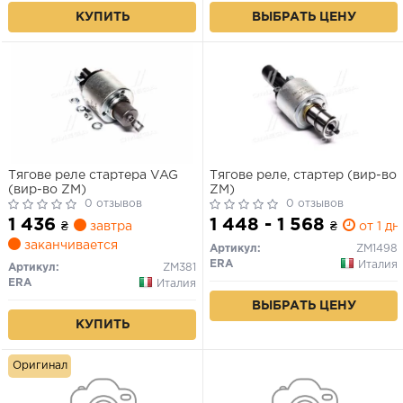
КУПИТЬ
ВЫБРАТЬ ЦЕНУ
Тягове реле стартера VAG
Тягове реле, стартер (вир-во
(вир-во ZM)
ZM)
0 отзывов
0 отзывов
1 436
1 448 - 1 568
₴
завтра
₴
от 1 дн.
заканчивается
Артикул:
ZM1498
ERA
Италия
Артикул:
ZM381
ERA
Италия
ВЫБРАТЬ ЦЕНУ
КУПИТЬ
Оригинал