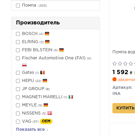
Помпа
(303)
Производитель
BOSCH
(4)
ELRING
(3)
FEBI BILSTEIN
(5)
Помпа во
Fischer Automotive One (FA1)
(4)
1 592
Gates
₴
(1)
заканчи
HEPU
(22)
Артикул:
JP GROUP
(8)
INA
MAGNETI MARELLI
(1)
MEYLE
(5)
КУПИТЬ
NISSENS
(5)
VAG
OEM
(37)
Показать все ↓