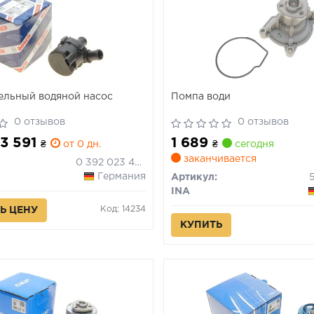
ельный водяной насос
Помпа води
0 отзывов
0 отзывов
 3 591
1 689
₴
от 0 дн.
₴
сегодня
заканчивается
0 392 023 454
Германия
Артикул:
INA
Код: 14234
Ь ЦЕНУ
КУПИТЬ