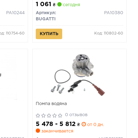
1 061
₴
сегодня
PA10244
Артикул:
PA10380
BUGATTI
од: 110754-60
Код: 110802-60
КУПИТЬ
Помпа водяна
0 отзывов
5 478 - 5 812
₴
от 0 дн.
заканчивается