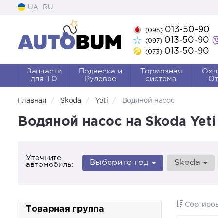
UA
RU
013-50-90
(095)
013-50-90
(097)
013-50-90
(073)
Запчасти
Подвеска и
Тормозная
Охл
для ТО
Рулевое
система
От
Главная
Skoda
Yeti
Водяной насос
Водяной насос на Skoda Yeti
Уточните
Выберите год
Skoda
автомобиль:
Сортиров
Товарная группа