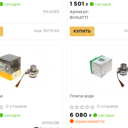
1 501
сегодня
₴
сегодня
PA10183
Артикул:
BUGATTI
Код: 110721-60
К
КУПИТЬ
ди
Помпа води
0 отзывов
0 отзывов
6 080
сегодня
₴
сегодня
заканчивается
WP6098