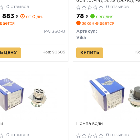
Golf (07-14), Jetta (06-10), P
11), Tiguan (08-11) (112118022
0 отзывов
0 отзывов
 1 883
78
₴
от 0 дн.
₴
сегодня
вается
заканчивается
PA1360-8
Артикул:
Vika
Код: 90605
Ко
Ь ЦЕНУ
КУПИТЬ
ди
Помпа води
0 отзывов
0 отзывов