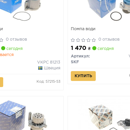
ди
Помпа води
0 отзывов
0 отзывов
1 470
сегодня
₴
сегодня
вается
Артикул:
SKF
VKPC 81213
Швеция
КУПИТЬ
Код: 57215-53