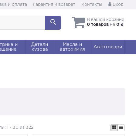
вка и оплата
Гарантия и возврат
Контакты
Вход
В вашей корзине
0 товаров
на
0 ₴
трика и
Детали
Масла и
Автотовари
ещение
кузова
автохимия
ты:
1 - 30 из 322