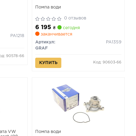
Помпа води
0 отзывов
6 195
₴
сегодня
заканчивается
PA1218
Артикул:
PA1359
GRAF
од: 90578-66
Код: 90603-66
КУПИТЬ
тата VW
Помпа води