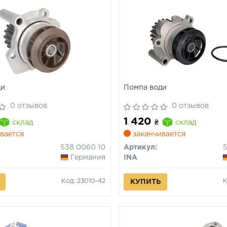
ди
Помпа води
0 отзывов
0 отзывов
1 420
склад
₴
склад
вается
заканчивается
538 0060 10
Артикул:
Германия
INA
Код: 23010-42
К
КУПИТЬ