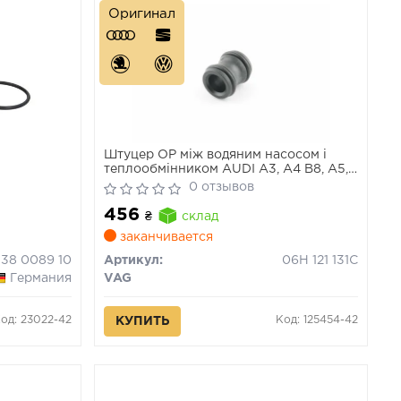
Оригинал
Штуцер ОР між водяним насосом і
теплообмінником AUDI A3, A4 B8, A5,
A6 C7, A8 D4, Q3, Q5, TT; SEAT ALTEA,
0 отзывов
ALTEA XL, EXEO, EXEO ST, LEON;
456
SKODA OCTAVIA II 1.8-3.0 09.04-
₴
склад
заканчивается
538 0089 10
Артикул:
06H 121 131C
Германия
VAG
од: 23022-42
Код: 125454-42
КУПИТЬ