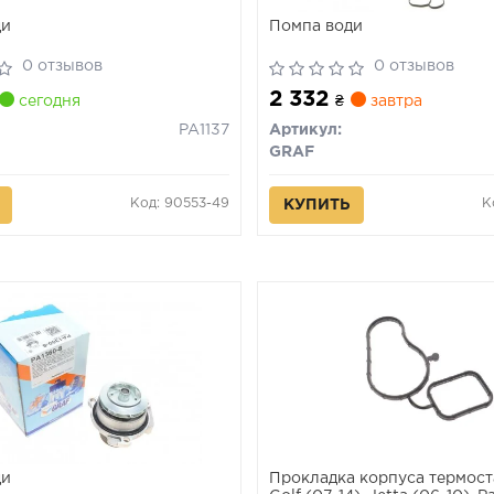
ди
Помпа води
0 отзывов
0 отзывов
2 332
сегодня
₴
завтра
PA1137
Артикул:
GRAF
Код: 90553-49
К
КУПИТЬ
ди
Прокладка корпуса термос