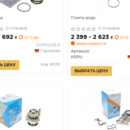
ди
Помпа води
0 отзывов
0 отзывов
 1 692
2 399 - 2 623
₴
от 0 дн.
₴
от 0 
заканчивается
7.07152.05.0
Германия
Артикул:
HEPU
Код: 80761
Ь ЦЕНУ
ВЫБРАТЬ ЦЕНУ