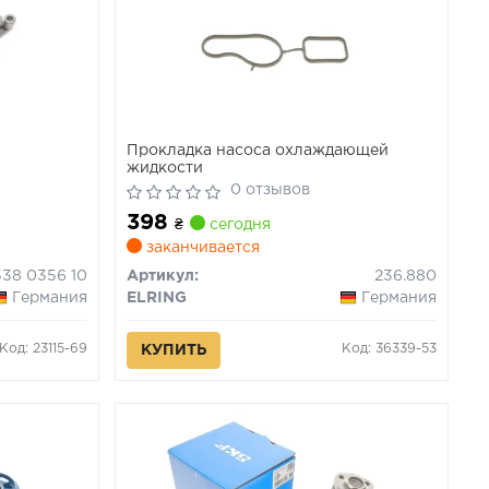
Прокладка насоса охлаждающей
жидкости
0 отзывов
398
₴
сегодня
заканчивается
538 0356 10
Артикул:
236.880
Германия
ELRING
Германия
Код: 23115-69
Код: 36339-53
КУПИТЬ