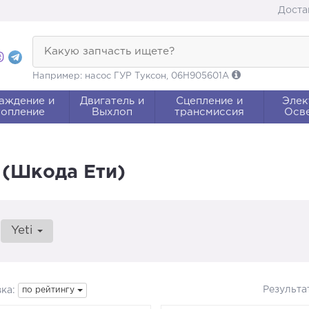
Доста
Какую запчасть ищете?
Например: насос ГУР Туксон, 06H905601A
аждение и
Двигатель и
Сцепление и
Элек
опление
Выхлоп
трансмиссия
Осв
 (Шкода Ети)
Yeti
Результа
ка:
по рейтингу