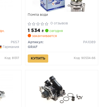
Помпа води
0 отзывов
1 534
дн.
₴
сегодня
заканчивается
P657
Артикул:
PA1089
Германия
GRAF
Код: 81317
Код: 90534-66
КУПИТЬ