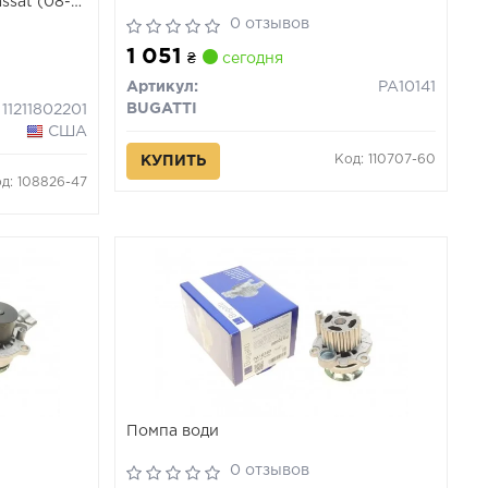
assat (08-
01) VIKA
0 отзывов
1 051
₴
сегодня
Артикул:
PA10141
BUGATTI
11211802201
США
Код: 110707-60
КУПИТЬ
д: 108826-47
Помпа води
0 отзывов