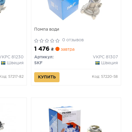
Помпа води
0 отзывов
1 476
₴
завтра
VKPC 81230
Артикул:
VKPC 81307
Швеция
SKF
Швеция
Код: 57217-82
Код: 57220-58
КУПИТЬ