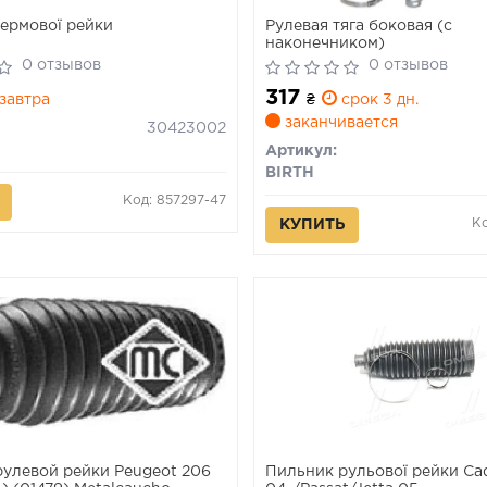
ермової рейки
Рулевая тяга боковая (с
наконечником)
0 отзывов
0 отзывов
317
завтра
₴
срок 3 дн.
заканчивается
30423002
Артикул:
BIRTH
Код: 857297-47
Ко
КУПИТЬ
улевой рейки Peugeot 206
Пильник рульової рейки Ca