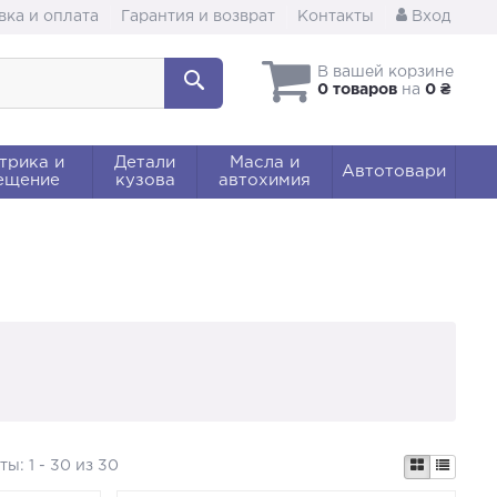
вка и оплата
Гарантия и возврат
Контакты
Вход
В вашей корзине
0 товаров
на
0 ₴
трика и
Детали
Масла и
Автотовари
ещение
кузова
автохимия
аты:
1 - 30 из 30