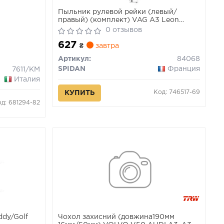
Пыльник рулевой рейки (левый/
правый) (комплект) VAG A3 Leon
Octavia Golf 03-
0 отзывов
627
₴
завтра
Артикул:
84068
SPIDAN
Франция
7611/KM
Италия
Код: 746517-69
КУПИТЬ
д: 681294-82
ddy/Golf
Чохол захисний (довжина190мм