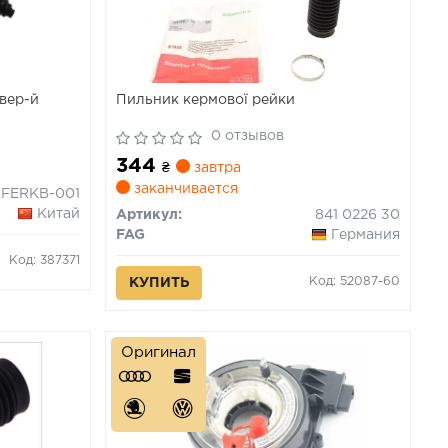
івер-й
Пильник кермової рейки
0 отзывов
344
₴
завтра
заканчивается
FERKB-001
Китай
Артикул:
841 0226 30
FAG
Германия
Код: 387371
Код: 52087-60
КУПИТЬ
Оригинал