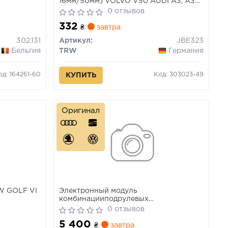
16мм/50мм) VOLVO V50 AUDI A3, A3
ALLSTREET, Q2, Q3, TT CUPRA ATECA,
0 отзывов
FORMENTOR, LEON, LEON
332
SPORTSTOURER, TERRAMAR SEAT
₴
завтра
ALHAMBRA, ALTEA, ALTEA XL 0.8DH-
302.131
Артикул:
JBE323
Electric 02.03-
Бельгия
TRW
Германия
од: 164261-60
Код: 303023-49
КУПИТЬ
Оригинал
W GOLF VI
Электронный модуль
комбинацииподрулевых
переключателей
0 отзывов
5 400
₴
завтра