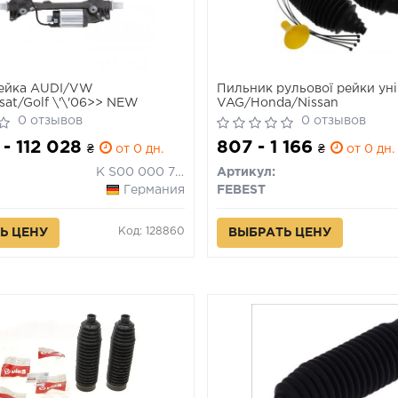
рейка AUDI/VW
Пильник рульової рейки ун
sat/Golf \'\'06>> NEW
VAG/Honda/Nissan
0 отзывов
0 отзывов
 - 112 028
807 - 1 166
₴
от 0 дн.
₴
от 0 дн.
K S00 000 776
Артикул:
Германия
FEBEST
Код: 128860
Ь ЦЕНУ
ВЫБРАТЬ ЦЕНУ