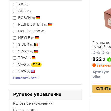
AIC
(1)
AND
(2)
BOSCH
(1)
FEBI BILSTEIN
(1)
Metalcaucho
(1)
MEYLE
(1)
Группа ко
SIDEM
(1)
руля) Sko
Caddy (04-1
SWAG
(1)
Tiguan (0
TRW
822
(1)
₴
VAG
OEM
(7)
заканчи
Vika
(2)
Артикул:
Vika
Показать все ↓
КУПИТЬ
Рулевое управление
Рулевые наконечники
Рулевые тяги