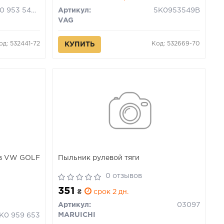
5K0 953 549 E
Артикул:
5K0953549B
VAG
од: 532441-72
Код: 532669-70
КУПИТЬ
ов VW GOLF
Пыльник рулевой тяги
0 отзывов
351
₴
срок 2 дн.
Артикул:
03097
MARUICHI
1K0 959 653