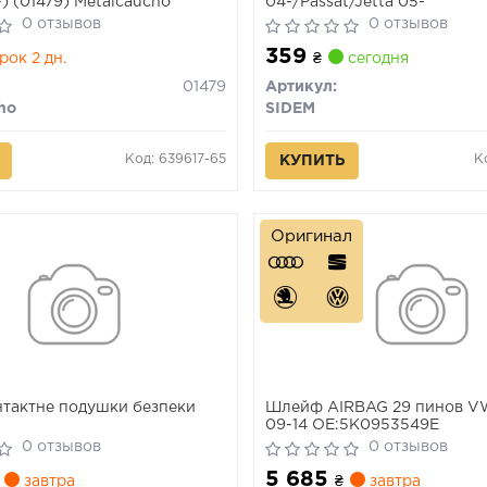
0-) (01479) Metalcaucho
04-/Passat/Jetta 05-
0 отзывов
0 отзывов
359
рок 2 дн.
₴
сегодня
01479
Артикул:
ho
SIDEM
Код: 639617-65
К
КУПИТЬ
Оригинал
нтактне подушки безпеки
Шлейф AIRBAG 29 пинов V
09-14 ОЕ:5K0953549E
0 отзывов
0 отзывов
5 685
завтра
₴
завтра