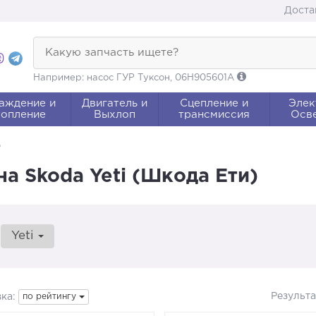
Доста
Какую запчасть ищете?
Например: насос ГУР Туксон, 06H905601A
аждение и
Двигатель и
Сцепление и
Элек
опление
Выхлоп
трансмиссия
Осв
е
на Skoda Yeti (Шкода Ети)
Yeti
Результ
ка:
по рейтингу