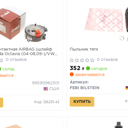
нтактная AIRBAG (шлейф
Пыльник тяги
da Octavia (04-08,09-)/VW
1), Golf (04-), Jetta (06-11),
0 отзывов
0 отзывов
8-11) (99590962301) VIKA
352
₴
сегодня
склад
заканчивается
вается
Артикул:
99590962301
FEBI BILSTEIN
США
К
КУПИТЬ
Код: 126231-42