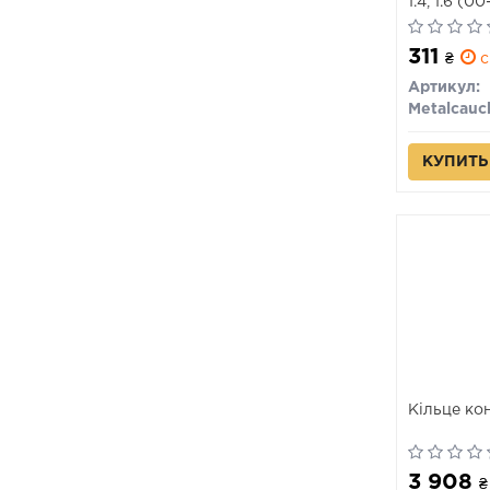
1.4, 1.6 (0
311
₴
с
Артикул:
Metalcauc
КУПИТЬ
Кільце ко
3 908
₴