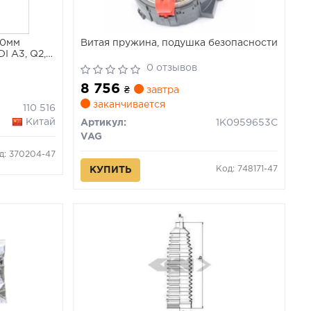
90мм
Витая пружина, подушка безопасности
I A3, Q2,
MENTOR
0 отзывов
TEA XL,
8 756
ON
₴
завтра
0-3.6
заканчивается
110 516
Китай
Артикул:
1K0959653C
VAG
д: 370204-47
Код: 748171-47
КУПИТЬ