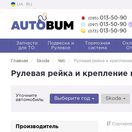
UA
RU
013-50-90
(095)
013-50-90
(097)
013-50-90
(073)
Запчасти
Подвеска и
Тормозная
Охл
для ТО
Рулевое
система
От
Главная
Skoda
Yeti
Рулевая рейка и креплени
Рулевая рейка и крепление 
Уточните
Выберите год
Skoda
автомобиль:
Сортиров
Производитель