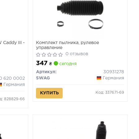
Caddy III -
Комплект пылника, рулевое
управление
0 отзывов
347
₴
сегодня
Артикул:
30931278
SWAG
Германия
0 620 0002
Германия
Код: 337671-69
КУПИТЬ
д: 828829-66