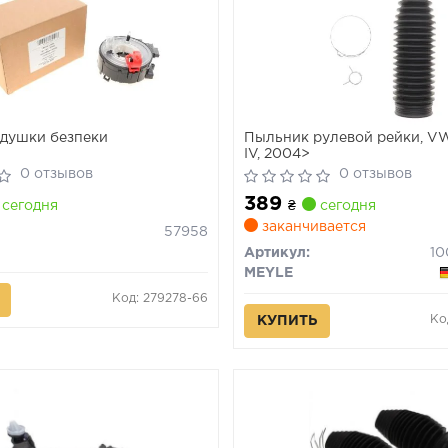
душки безпеки
Пыльник рулевой рейки, VW 
IV, 2004>
0 отзывов
0 отзывов
389
сегодня
₴
сегодня
заканчивается
57958
Артикул:
10
MEYLE
Код: 279278-66
Ко
КУПИТЬ