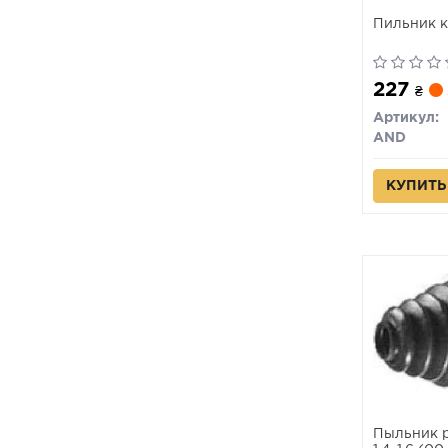
Пильник к
227
₴
Артикул:
AND
КУПИТЬ
Пыльник р