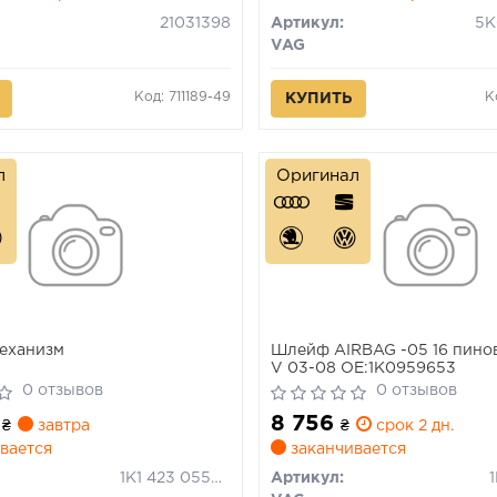
21031398
Артикул:
VAG
Код: 711189-49
К
КУПИТЬ
л
Оригинал
еханизм
Шлейф AIRBAG -05 16 пин
V 03-08 ОЕ:1K0959653
0 отзывов
0 отзывов
0
8 756
₴
завтра
₴
срок 2 дн.
вается
заканчивается
1K1 423 055MX
Артикул: