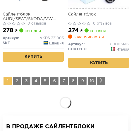
Сайлентблок
Сайлентблок
AUDI/SEAT/SKODA/VW
A3/Q3/Leon/Octavia/Caddy/Golf/Touran
0 отзывов
0 отзывов
"F "04>>
278
274
₴
сегодня
₴
сегодня
заканчивается
Артикул:
VKDS 331003
SKF
Швеция
Артикул:
80005462
CORTECO
Италия
КУПИТЬ
КУПИТЬ
1
2
3
4
5
6
7
8
9
10
В ПРОДАЖЕ САЙЛЕНТБЛОКИ